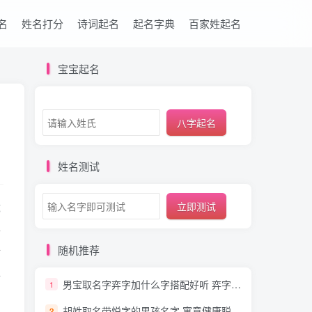
名
姓名打分
诗词起名
起名字典
百家姓起名
宝宝起名
八字起名
姓名测试
立即测试
都
平
随机推荐
行
推
男宝取名字弈字加什么字搭配好听 弈字取名
1
胡姓取名带悦字的男孩名字 寓意健康聪明特洋气
2