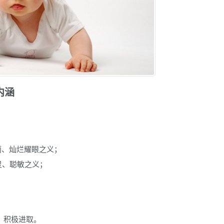
内涵
丽、灿烂耀眼之义；
灵、聪敏之义；
、积极进取。