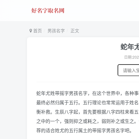
首页
男孩名字
正文
蛇年
日期:202
蛇年尤姓带摇字男孩名字，在这个世界中，各种事
最终必然归属于五行。五行理论也常常运用于姓名
衡补救。生辰八字起，首先要根据八字四柱来看五
之中的一个，强则抑之或耗之，弱则补之或生之。
荐的适合姓尤的五行属土的带摇字男孩名字吧。