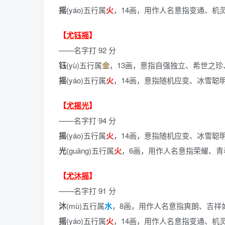
摇
(yáo)五行属
火
，14画，用作人名意指变通、机
【
尤钰摇
】
——名字打 92 分
钰
(yù)五行属
金
，13画，意指自强独立、希世之珍
摇
(yáo)五行属
火
，14画，意指随机应变、冰雪聪
【
尤摇光
】
——名字打 94 分
摇
(yáo)五行属
火
，14画，意指随机应变、冰雪聪
光
(guāng)五行属
火
，6画，用作人名意指荣耀、青
【
尤沐摇
】
——名字打 91 分
沐
(mù)五行属
水
，8画，用作人名意指爽朗、吉祥
摇
(yáo)五行属
火
，14画，用作人名意指变通、机