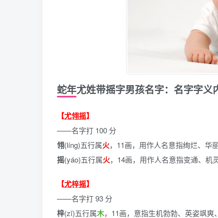
蛇年尤姓带摇字男孩名字：名字字义
【
尤翎摇
】
——名字打 100 分
翎
(líng)五行属
火
，11画，用作人名意指绚烂、华
摇
(yáo)五行属
火
，14画，用作人名意指变通、机
【
尤梓摇
】
——名字打 93 分
梓
(zǐ)五行属
木
，11画，意指生机勃勃、英姿飒爽