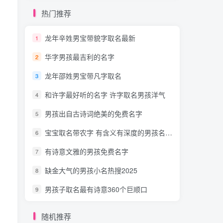
热门推荐
龙年辛姓男宝带貌字取名最新
1
华字男孩最吉利的名字
2
龙年邵姓男宝带凡字取名
3
和许字最好听的名字 许字取名男孩洋气
4
男孩出自古诗词绝美的免费名字
5
宝宝取名带农字 有含义有深度的男孩名字免费
6
有诗意文雅的男孩免费名字
7
缺金大气的男孩小名热搜2025
8
男孩子取名最有诗意360个巨顺口
9
随机推荐