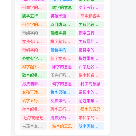
带血字的名字
踢字的意思
哈字五行是什么
凯字五行是什么
男孩潮流有新颖的名字
菲字起名字
带亲字的名字
取自唐诗聪明睿智的男孩名字
男孩比较清新的名字
带组字的名字
带缙字男孩名字
康字五行是什么
女孩有出息的名字
枨字起名寓意
男孩最佳名字的名字
带峭字的名字
带皱字的名字
带身字的名字
齐姓有学问的名字
苾字女孩名字大全
梅姓带司字名字
材字起名寓意
卵字的意思
西字起名寓意
敦字起名寓意
汤姓好听且优雅的名字
倦字起名寓意
男孩儒雅诗意单字名的名字
蛹字的意思
村字的意思
女孩干净清爽的名字
鲁字男孩名字大全
带棂字的名字
玷字五行是什么
女孩洋气时尚的男孩名字
范姓带车字名字
存字起名寓意
珂字五行是什么
徭字的意思
巳字的意思
男孩好听集的名字
带忆字的名字
带芷字女孩名字
淘字的意思
晗字男孩名字大全