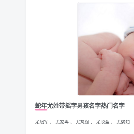
蛇年尤姓带摇字男孩名字热门名字
尤旭军
、
尤家粤
、
尤芃润
、
尤聪盈
、
尤遇知