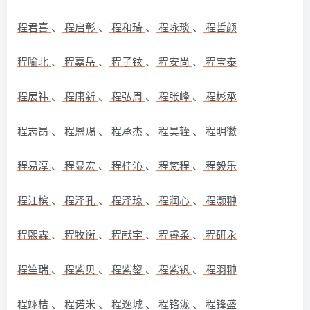
程君喜
、
程启彰
、
程和琦
、
程咏琰
、
程哲颜
程喻北
、
程嘉岳
、
程子铉
、
程安尚
、
程宝泰
程展祎
、
程庸新
、
程弘周
、
程张峰
、
程彬承
程志昂
、
程恩赐
、
程承杰
、
程昊轾
、
程明徽
程易淳
、
程显宏
、
程桂沁
、
程梵程
、
程毅乐
程江槟
、
程泽孔
、
程泽琼
、
程润心
、
程灏翀
程煕霖
、
程牧衡
、
程献宇
、
程睿柔
、
程研永
程笙瑞
、
程紫贝
、
程紫鋆
、
程紫钒
、
程羽翀
程翊桔
、
程诺米
、
程逸城
、
程铬泷
、
程锋盛