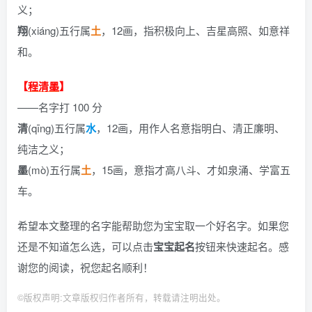
义；
翔
(xiáng)五行属
土
，12画，指积极向上、吉星高照、如意祥
和。
【
程清墨
】
——名字打 100 分
清
(qīng)五行属
水
，12画，用作人名意指明白、清正廉明、
纯洁之义；
墨
(mò)五行属
土
，15画，意指才高八斗、才如泉涌、学富五
车。
希望本文整理的名字能帮助您为宝宝取一个好名字。如果您
还是不知道怎么选，可以点击
宝宝起名
按钮来快速起名。感
谢您的阅读，祝您起名顺利！
©
版权声明:文章版权归作者所有，转载请注明出处。