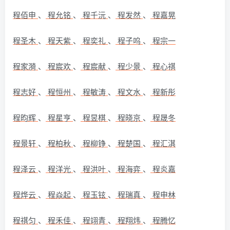
程佰申
、
程允铭
、
程千沅
、
程发然
、
程嘉晃
程圣木
、
程天紫
、
程奕礼
、
程子呜
、
程宗一
程家漪
、
程宸欢
、
程宸献
、
程少景
、
程心祺
程志好
、
程恒州
、
程敏涛
、
程文水
、
程新彤
程昀辉
、
程星亨
、
程昱棋
、
程晓京
、
程晟冬
程景轩
、
程柏秋
、
程柳铮
、
程楚国
、
程汇淇
程泽云
、
程洋光
、
程洪叶
、
程海弈
、
程炎嘉
程烨云
、
程焱起
、
程玉铉
、
程瑞真
、
程申林
程祺匀
、
程禾佳
、
程翊青
、
程翔炜
、
程腾忆