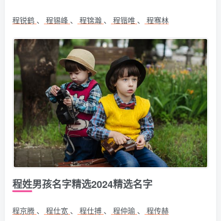
程锐鹤
、
程锡峰
、
程锦瀚
、
程锴唯
、
程骞林
程姓男孩名字精选2024精选名字
程京腾
、
程仕宽
、
程仕搏
、
程仲瑜
、
程传赫