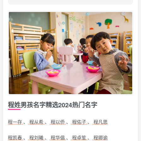
程姓男孩名字精选2024热门名字
程一存
、
程从希
、
程以侨
、
程佑子
、
程凡思
程凯春
、
程刘曦
、
程华倡
、
程卓笙
、
程卿谕