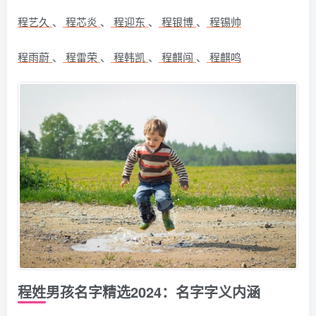
程艺久
、
程芯炎
、
程迎东
、
程银博
、
程锡帅
程雨蔚
、
程雷荣
、
程韩凯
、
程麒闯
、
程麒鸣
程姓男孩名字精选2024：名字字义内涵