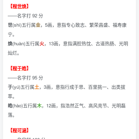
【
程世焕
】
——名字打 92 分
世
(shì)五行属
金
，5画，意指专心致志、繁荣昌盛、福寿康
宁。
焕
(huàn)五行属
火
，13画，意指满腔热忱、古道热肠、光明
灿烂。
【
程于皓
】
——名字打 95 分
于
(yú)五行属
土
，3画，意指行成于思、百里挑一、出类拔
萃。
皓
(hào)五行属
木
，12画，指浩然正气、高风亮节、光明磊
落。
【
程可涵
】