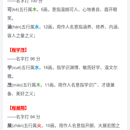
——名字打 100 分
可
(kě)五行属
木
，5画，意指温婉可人、心地善良、眉开眼
笑。
涵
(hán)五行属
水
，12画，用作人名意指涵养、修养、内涵、
容人之量之义；
【
程学茂
】
——名字打 96 分
学
(xué)五行属
水
，16画，指学识渊博、敏而好学、温文尔
雅。
茂
(mào)五行属
木
，11画，用作人名意指学识广、才德兼
备、美好之义；
【
程展翔
】
——名字打 94 分
展
(zhǎn)五行属
火
，10画，用作人名意指开朗、大展宏图之