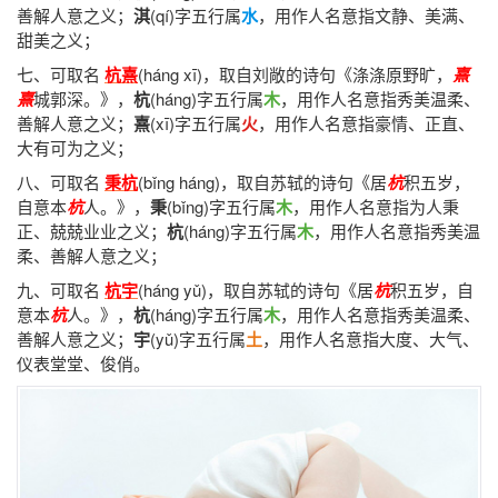
善解人意之义；
淇
(qí)字五行属
水
，用作人名意指文静、美满、
甜美之义；
七、可取名
杭熹
(háng xī)，
取自刘敞的诗句《涤涤原野旷，
熹
熹
城郭深。》
，
杭
(háng)字五行属
木
，用作人名意指秀美温柔、
善解人意之义；
熹
(xī)字五行属
火
，用作人名意指豪情、正直、
大有可为之义；
八、可取名
秉杭
(bǐng háng)，
取自苏轼的诗句《居
杭
积五岁，
自意本
杭
人。》
，
秉
(bǐng)字五行属
木
，用作人名意指为人秉
正、兢兢业业之义；
杭
(háng)字五行属
木
，用作人名意指秀美温
柔、善解人意之义；
九、可取名
杭宇
(háng yǔ)，
取自苏轼的诗句《居
杭
积五岁，自
意本
杭
人。》
，
杭
(háng)字五行属
木
，用作人名意指秀美温柔、
善解人意之义；
宇
(yǔ)字五行属
土
，用作人名意指大度、大气、
仪表堂堂、俊俏。