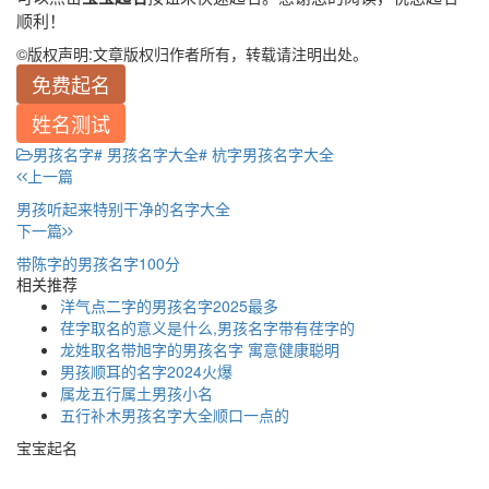
顺利！
©
版权声明:文章版权归作者所有，转载请注明出处。
免费起名
姓名测试
男孩名字
# 男孩名字大全
# 杭字男孩名字大全
上一篇
男孩听起来特别干净的名字大全
下一篇
带陈字的男孩名字100分
相关推荐
洋气点二字的男孩名字2025最多
荏字取名的意义是什么,男孩名字带有荏字的
龙姓取名带旭字的男孩名字 寓意健康聪明
男孩顺耳的名字2024火爆
属龙五行属土男孩小名
五行补木男孩名字大全顺口一点的
宝宝起名