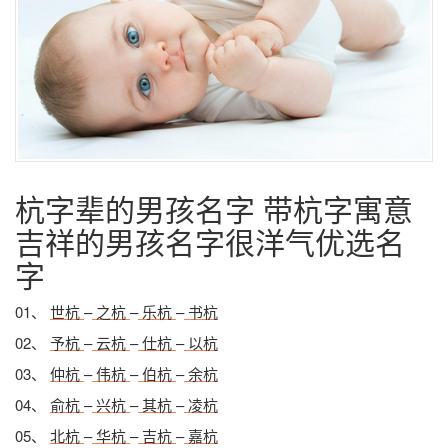
杭字辈的男孩名字 带杭字寓意
吉祥的男孩名字很洋气优选名
字
01、
世杭
–
之杭
–
乐杭
–
书杭
02、
予杭
–
云杭
–
仕杭
–
以杭
03、
仲杭
–
伟杭
–
伯杭
–
余杭
04、
俞杭
–
兴杭
–
其杭
–
凌杭
05、
北杭
–
华杭
–
吉杭
–
嘉杭