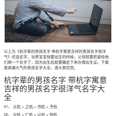
以上为《杭字辈的男孩名字 带杭字寓意吉祥的男孩名字很洋
气》优选名字，当男宝宝快要出生的时候，父母就要抓紧给他
们想一个名字了，因为出生后就要确定下来办理出生证。下面
是高端大气的男孩名字大全，请大家欣赏。
杭字辈的男孩名字 带杭字寓意
吉祥的男孩名字很洋气名字大
全
01、
义杭
+
之杭
+
书杭
+
予杭
02、
云杭
+
仁杭
+
以杭
+
仲杭