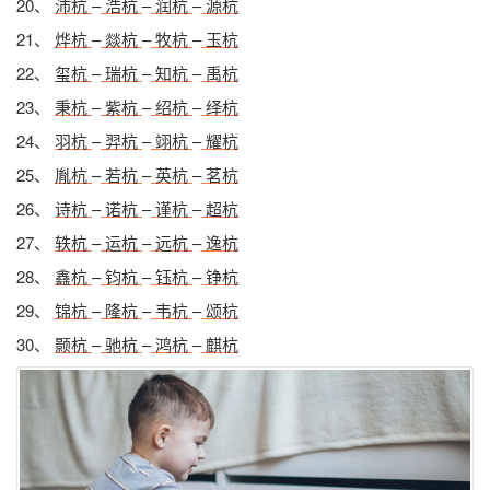
20、
沛杭
–
浩杭
–
润杭
–
源杭
21、
烨杭
–
燚杭
–
牧杭
–
玉杭
22、
玺杭
–
瑞杭
–
知杭
–
禹杭
23、
秉杭
–
紫杭
–
绍杭
–
绎杭
24、
羽杭
–
羿杭
–
翊杭
–
耀杭
25、
胤杭
–
若杭
–
英杭
–
茗杭
26、
诗杭
–
诺杭
–
谨杭
–
超杭
27、
轶杭
–
运杭
–
远杭
–
逸杭
28、
鑫杭
–
钧杭
–
钰杭
–
铮杭
29、
锦杭
–
隆杭
–
韦杭
–
颂杭
30、
颢杭
–
驰杭
–
鸿杭
–
麒杭