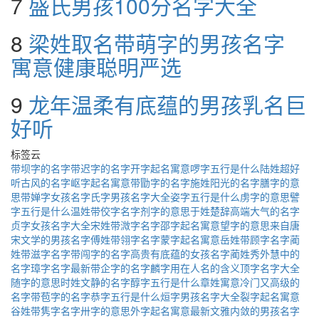
7
盛氏男孩100分名字大全
8
梁姓取名带萌字的男孩名字
寓意健康聪明严选
9
龙年温柔有底蕴的男孩乳名巨
好听
标签云
带坝字的名字
带迟字的名字
开字起名寓意
啰字五行是什么
陆姓超好
听古风的名字
岖字起名寓意
带勖字的名字
施姓阳光的名字
膳字的意
思
带婵字女孩名字
氏字男孩名字大全
姿字五行是什么
虏字的意思
譬
字五行是什么
温姓带佼字名字
剂字的意思
于姓楚辞高端大气的名字
贞字女孩名字大全
宋姓带溦字名字
邵字起名寓意
望字的意思
来自唐
宋文学的男孩名字
傅姓带翎字名字
蒙字起名寓意
岳姓带顾字名字
蔺
姓带滋字名字
带闯字的名字
高贵有底蕴的女孩名字
蔺姓秀外慧中的
名字
璋字名字最新
带企字的名字
麟字用在人名的含义
顶字名字大全
随字的意思
时姓文静的名字
醇字五行是什么
章姓寓意冷门又高级的
名字
带苞字的名字
恭字五行是什么
烜字男孩名字大全
裂字起名寓意
谷姓带隽字名字
卅字的意思
外字起名寓意
最新文雅内敛的男孩名字