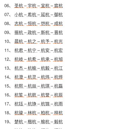
06、
圣杭
–
宇杭
–
宜杭
–
宸杭
07、
小杭
–
希杭
–
延杭
–
御杭
08、
志杭
–
恒杭
–
恺杭
–
成杭
09、
振杭
–
政杭
–
新杭
–
晋杭
10、
晨杭
–
杭之
–
杭予
–
杭光
11、
杭君
–
杭宁
–
杭安
–
杭宏
12、
杭岐
–
杭希
–
杭承
–
杭旭
13、
杭杰
–
杭榆
–
杭毅
–
杭江
14、
杭澄
–
杭灵
–
杭炜
–
杭烨
15、
杭熙
–
杭燚
–
杭琪
–
杭磊
16、
杭笙
–
杭航
–
杭誉
–
杭辰
17、
杭钰
–
杭铮
–
杭锦
–
杭雨
18、
杭骏
–
林杭
–
柏杭
–
梓杭
19、
楚杭
–
楷杭
–
榆杭
–
毅杭