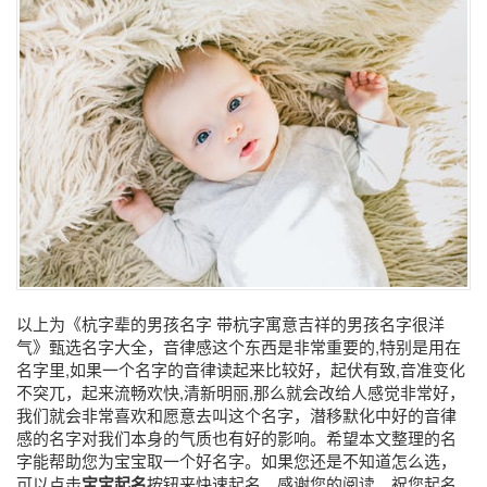
以上为《杭字辈的男孩名字 带杭字寓意吉祥的男孩名字很洋
气》甄选名字大全，音律感这个东西是非常重要的,特别是用在
名字里,如果一个名字的音律读起来比较好，起伏有致,音准变化
不突兀，起来流畅欢快,清新明丽,那么就会改给人感觉非常好，
我们就会非常喜欢和愿意去叫这个名字，潜移默化中好的音律
感的名字对我们本身的气质也有好的影响。希望本文整理的名
字能帮助您为宝宝取一个好名字。如果您还是不知道怎么选，
可以点击
宝宝起名
按钮来快速起名。感谢您的阅读，祝您起名