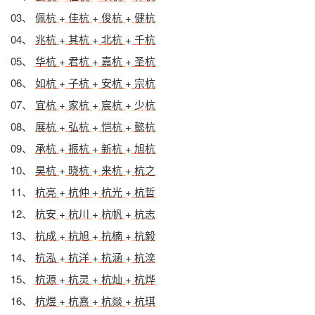
03、
佩杭
+
佳杭
+
俊杭
+
健杭
04、
兆杭
+
其杭
+
北杭
+
千杭
05、
华杭
+
君杭
+
嘉杭
+
圣杭
06、
如杭
+
子杭
+
安杭
+
宗杭
07、
宜杭
+
家杭
+
宸杭
+
少杭
08、
展杭
+
弘杭
+
恺杭
+
懿杭
09、
承杭
+
振杭
+
新杭
+
旭杭
10、
昊杭
+
晓杭
+
来杭
+
杭之
11、
杭亮
+
杭仲
+
杭光
+
杭哲
12、
杭安
+
杭川
+
杭帆
+
杭志
13、
杭成
+
杭旭
+
杭楠
+
杭毅
14、
杭泓
+
杭洋
+
杭涵
+
杭湙
15、
杭源
+
杭灵
+
杭灿
+
杭烨
16、
杭煜
+
杭熹
+
杭燚
+
杭琪