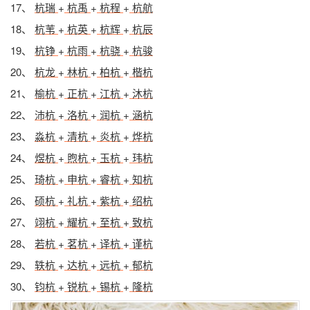
17、
杭瑞
+
杭禹
+
杭程
+
杭航
18、
杭苇
+
杭英
+
杭辉
+
杭辰
19、
杭铮
+
杭雨
+
杭骁
+
杭骏
20、
杭龙
+
林杭
+
柏杭
+
楷杭
21、
榆杭
+
正杭
+
江杭
+
沐杭
22、
沛杭
+
洛杭
+
润杭
+
涵杭
23、
淼杭
+
清杭
+
炎杭
+
烨杭
24、
煜杭
+
煦杭
+
玉杭
+
玮杭
25、
琦杭
+
申杭
+
睿杭
+
知杭
26、
硕杭
+
礼杭
+
紫杭
+
绍杭
27、
翊杭
+
耀杭
+
至杭
+
致杭
28、
若杭
+
茗杭
+
译杭
+
谨杭
29、
轶杭
+
达杭
+
远杭
+
郁杭
30、
钧杭
+
锐杭
+
锡杭
+
隆杭