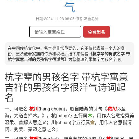
气
日期:2024-11-28 08:05 作者:友善老师
免费起名
在中国传统文化中，名字是非常重要的，它不仅代表着一个人的身
份，更承载着家族的传承和祝福。接下来请看
《杭字辈的男孩名字 带
杭字寓意吉祥的男孩名字很洋气》
为您整理的带杭字男孩名字吧。
杭字辈的男孩名字 带杭字寓意
吉祥的男孩名字很洋气诗词起
名
一、可取名
杭川
(háng chuān)，
取自陆游的诗句《
杭川
必至
海，为道当择术。》
，
杭
(háng)字五行属
木
，用作人名意指秀美
温柔、善解人意之义；
川
(chuān)字五行属
金
，用作人名意指清
阔、秀美、豪迈之意之义；
二、可取名
杭辉
(háng huī)，
取自苏轼的诗句《居
杭
积五岁，自