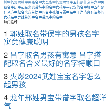
孵字的意思
祯字男孩名字大全
雀字的意思
惰字五行是什么
带六字男
孩名字
历字起名寓意
带秭字的名字
女孩平平安安的名字
塘字五行是
什么
岂字起名寓意
带愣字的名字
孔姓带露字名字
干净清爽有涵养的
女孩名字
罗姓带渟字名字
带煤字的名字
热门推荐
1
郭姓取名带俣字的男孩名字
寓意健康聪明
2
吕字取名男孩有寓意 吕字搭
配取名含义最好的名字特顺口
3
火爆2024武姓宝宝名字怎么
起男孩
4
龙年邢姓男宝带谱字取名超洋
气