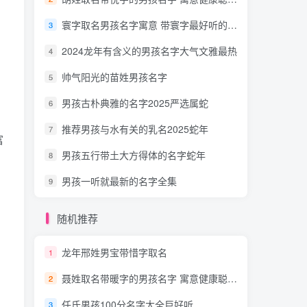
寰字取名男孩名字寓意 带寰字最好听的男孩名字特洋气
3
2024龙年有含义的男孩名字大气文雅最热
4
帅气阳光的苗姓男孩名字
5
男孩古朴典雅的名字2025严选属蛇
6
推荐男孩与水有关的乳名2025蛇年
7
富
男孩五行带土大方得体的名字蛇年
8
男孩一听就最新的名字全集
9
随机推荐
龙年邢姓男宝带惜字取名
1
聂姓取名带暖字的男孩名字 寓意健康聪明热门
2
发
任氏男孩100分名字大全巨好听
3