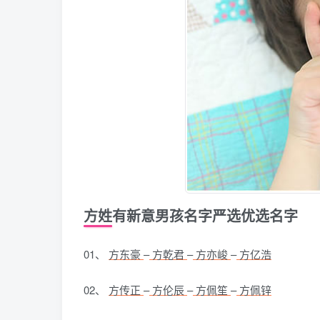
方姓有新意男孩名字严选优选名字
01、
方东豪
–
方乾君
–
方亦峻
–
方亿浩
02、
方传正
–
方伦辰
–
方佩笙
–
方佩锌