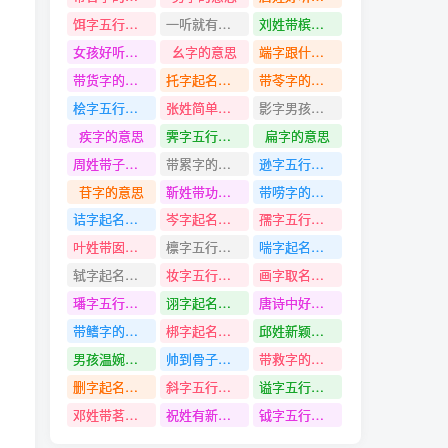
饵字五行是什么
一听就有内涵有深度的男孩名字
刘姓带槟字名字
女孩好听高雅的名字
幺字的意思
端字跟什么字配最好起名好听
带货字的名字
托字起名寓意
带苓字的名字
桧字五行是什么
张姓简单洋气有含义的名字
影字男孩名字大全2024年
疾字的意思
霁字五行是什么
扁字的意思
周姓带子字名字
带累字的名字
逊字五行是什么
苷字的意思
靳姓带功字名字
带唠字的名字
诘字起名寓意
岑字起名寓意
孺字五行是什么
叶姓带囡字名字
檩字五行是什么
喘字起名寓意
轼字起名寓意
妆字五行是什么
画字取名寓意好吗
璠字五行是什么
诩字起名寓意
唐诗中好听到爆的女孩名字
带鳍字的名字
梆字起名寓意
邱姓新颖一点的名字
男孩温婉古风的名字
帅到骨子里的男孩名字
带救字的名字
删字起名寓意
斜字五行是什么
谥字五行是什么
邓姓带茗字名字
祝姓有新意有深度的名字
钺字五行是什么