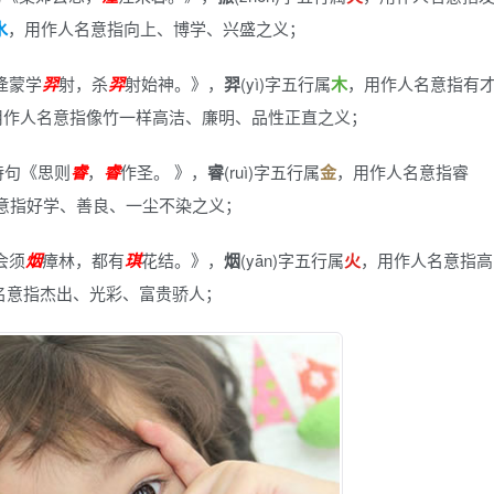
水
，用作人名意指向上、博学、兴盛之义；
逄蒙学
羿
射，杀
羿
射始神。》
，
羿
(yì)字五行属
木
，用作人名意指有
用作人名意指像竹一样高洁、廉明、品性正直之义；
诗句《思则
睿
，
睿
作圣。 》
，
睿
(ruì)字五行属
金
，用作人名意指睿
意指好学、善良、一尘不染之义；
会须
烟
瘴林，都有
琪
花结。》
，
烟
(yān)字五行属
火
，用作人名意指高
名意指杰出、光彩、富贵骄人；