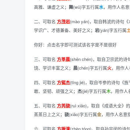
高雅、谦虚之义；
舞
(wǔ)字五行属
水
，用作人名意
二、可取名
方茂岩
(mào yán)，
取自韩淲的诗句《
学识广、才德兼备、美好之义；
岩
(yán)字五行属
你好：点击名字即可测试该名字是不是很好
三、可取名
方莘晨
(shēn chén)，
取自卫宗武的诗
饶、学识丰富之义；
晨
(chén)字五行属
火
，用作人
四、可取名
方铤杰
(tǐng jié)，
取自岑参的诗句《旌
敢、坚韧、顽强之义；
杰
(jié)字五行属
木
，用作人
五、可取名
方芮骁
(ruì xiāo)，
取自《成语大全》
蒸蒸日上之义；
骁
(xiāo)字五行属
金
，用作人名意
六、可取名
方振潼
(zhèn tóng)，
取自孙宗闵的诗