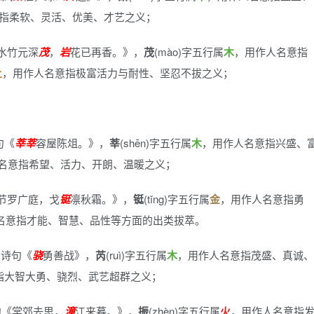
指柔软、灵活、优美、才艺之义；
水竹元深
茂
，
岩
花已再香。》
，
茂
(mào)字五行属
木
，用作人名意指
土
，用作人名意指极富活力与耐性、坚忍不拔之义；
句《
莘
莘
容屋陈俎。》
，
莘
(shēn)字五行属
木
，用作人名意指兴盛、
名意指希望、活力、开朗、温暖之义；
节罗广庭，戈
铤
凛秋霜。》
，
铤
(tǐng)字五行属
金
，用作人名意指勇
名意指才能、智慧、品性等方面的出类拔萃。
的诗句《
骁
勇善战》
，
芮
(ruì)字五行属
木
，用作人名意指茂盛、真诚、
指大智大勇、骁烈、武艺超群之义；
句《棠郊去思，
潼
江来暮。》
，
振
(zhèn)字五行属
火
，用作人名意指