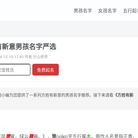
男孩名字
女孩名字
五行起
有新意男孩名字严选
4-12-19 17:40 作者:乐山老师
免费起名
网小编为您提供了一系列方姓有新意的男孩名字推荐。接下来请看
《方姓有新
《凤
箫
催，绿么
舞
遍。》
，
箫
(xiāo)字五行属
木
，用作人名意指正直、