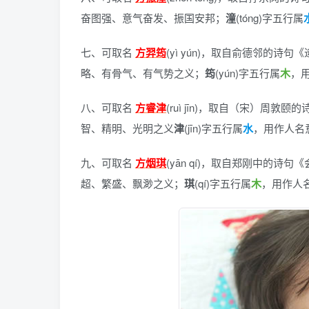
奋图强、意气奋发、振国安邦；
潼
(tóng)字五行属
七、可取名
方羿筠
(yì yún)，
取自俞德邻的诗句《
略、有骨气、有气势之义；
筠
(yún)字五行属
木
，
八、可取名
方睿津
(ruì jīn)，
取自（宋）周敦颐的
智、精明、光明之义
津
(jīn)字五行属
水
，用作人名
九、可取名
方烟琪
(yān qí)，
取自郑刚中的诗句《
超、繁盛、飘渺之义；
琪
(qí)字五行属
木
，用作人