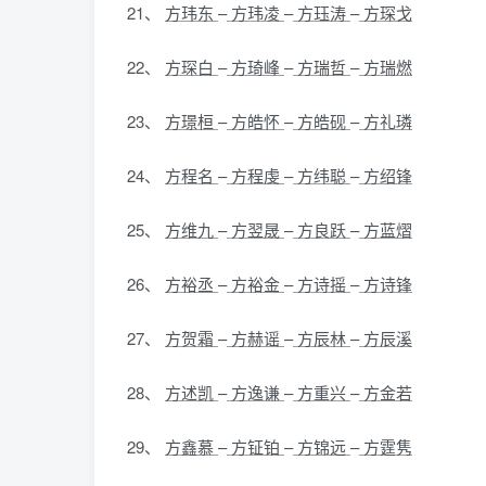
21、
方玮东
–
方玮凌
–
方珏涛
–
方琛戈
22、
方琛白
–
方琦峰
–
方瑞哲
–
方瑞燃
23、
方璟桓
–
方皓怀
–
方皓砚
–
方礼璘
24、
方程名
–
方程虔
–
方纬聪
–
方绍锋
25、
方维九
–
方翌晟
–
方良跃
–
方蓝熠
26、
方裕丞
–
方裕金
–
方诗摇
–
方诗锋
27、
方贺霜
–
方赫谣
–
方辰林
–
方辰溪
28、
方述凯
–
方逸谦
–
方重兴
–
方金若
29、
方鑫慕
–
方钲铂
–
方锦远
–
方霆隽