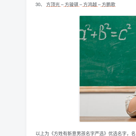
30、
方顶光
–
方骏骐
–
方鸿越
–
方鹏歌
以上为《方姓有新意男孩名字严选》优选名字，名