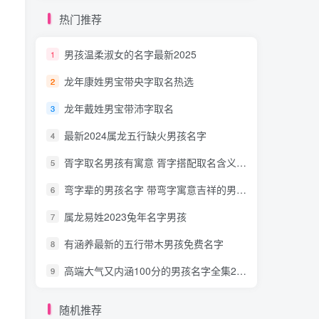
热门推荐
男孩温柔淑女的名字最新2025
1
龙年康姓男宝带央字取名热选
2
龙年戴姓男宝带沛字取名
3
最新2024属龙五行缺火男孩名字
4
胥字取名男孩有寓意 胥字搭配取名含义最好的名字
5
弯字辈的男孩名字 带弯字寓意吉祥的男孩名字
6
属龙易姓2023兔年名字男孩
7
有涵养最新的五行带木男孩免费名字
8
高端大气又内涵100分的男孩名字全集2025蛇年
9
随机推荐