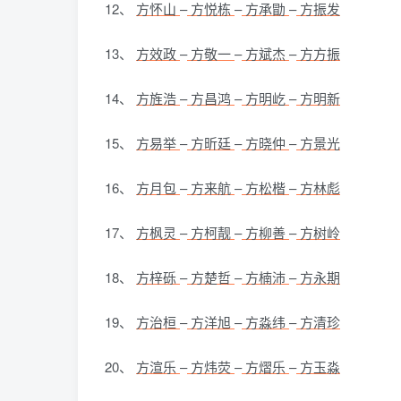
12、
方怀山
–
方悦栋
–
方承勖
–
方振发
13、
方效政
–
方敬一
–
方斌杰
–
方方振
14、
方旌浩
–
方昌鸿
–
方明屹
–
方明新
15、
方易举
–
方昕廷
–
方晓仲
–
方景光
16、
方月包
–
方来航
–
方松楷
–
方林彪
17、
方枫灵
–
方柯靓
–
方柳善
–
方树岭
18、
方梓砾
–
方楚哲
–
方楠沛
–
方永期
19、
方治桓
–
方洋旭
–
方淼纬
–
方清珍
20、
方渲乐
–
方炜荧
–
方熠乐
–
方玉淼