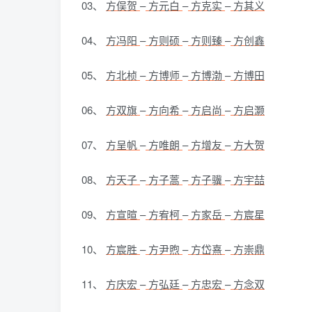
03、
方俣贺
–
方元白
–
方克实
–
方其义
04、
方冯阳
–
方则硕
–
方则臻
–
方创鑫
05、
方北桢
–
方博师
–
方博渤
–
方博田
06、
方双旗
–
方向希
–
方启尚
–
方启灏
07、
方呈帆
–
方唯朗
–
方增友
–
方大贺
08、
方天子
–
方子蒿
–
方子骥
–
方宇喆
09、
方宣暄
–
方宥柯
–
方家岳
–
方宸星
10、
方宸胜
–
方尹煦
–
方岱熹
–
方崇鼎
11、
方庆宏
–
方弘廷
–
方忠宏
–
方念双