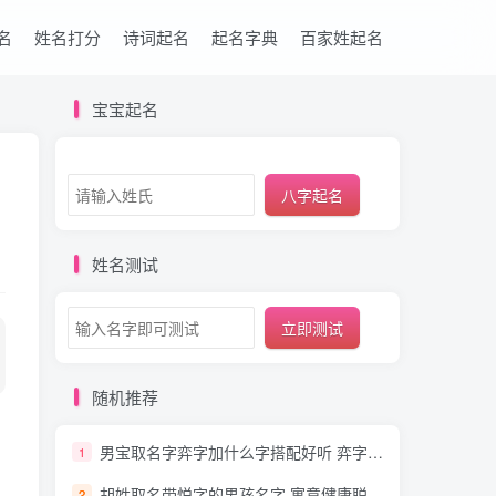
名
姓名打分
诗词起名
起名字典
百家姓起名
宝宝起名
八字起名
姓名测试
立即测试
随机推荐
男宝取名字弈字加什么字搭配好听 弈字取名
1
胡姓取名带悦字的男孩名字 寓意健康聪明特洋气
2