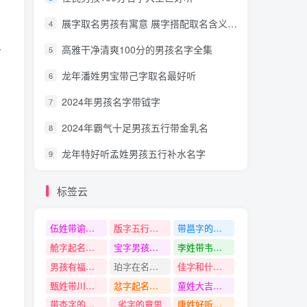
展字取名男孩有寓意 展字搭配取名含义最好的名字
4
高雅干净清爽100分的男孩名字全集
5
才
龙年潘姓男宝带己字取名最好听
6
2024年男孩名字带钺字
7
2024年霸气十足男孩五行带金乳名
8
龙年特好听孟姓男孩五行补水名字
9
标签云
伍姓带谕字名字
版字五行是什么
带邕字的名字
舱字起名寓意
宝字男孩名字最新2024龙年
李姓带韦字名字
男孩有福气有内涵的名字
珀字在名字中寓意
佳字和什么字搭配好听
甄姓带川字名字
忿字起名寓意
童姓大吉好运的名字
带杏字的名字
劣字的意思
唐姓好听有独特的名字