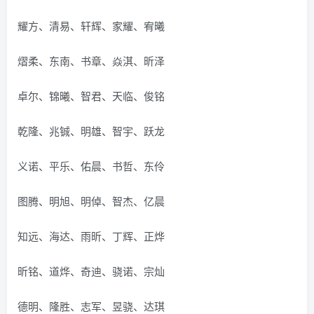
耀方、清易、轩辉、家耀、宥曦
熠柔、东南、书章、焱淇、昕泽
卓尔、锦曦、智君、天临、俊铭
乾隆、兆铖、明雄、智宇、跃龙
义诺、平乐、佑晨、书哲、东伶
图腾、明旭、明倬、智杰、亿晨
知远、海达、雨昕、丁辉、正烨
昕铭、道烨、奇迪、骁诺、宗灿
德明、隆胜、志军、昱骁、达琪