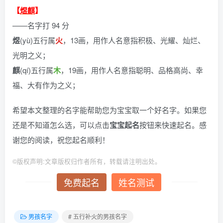
【
煜麒
】
——名字打 94 分
煜
(yù)五行属
火
，13画，用作人名意指积极、光耀、灿烂、
光明之义；
麒
(qí)五行属
木
，19画，用作人名意指聪明、品格高尚、幸
福、大有作为之义；
希望本文整理的名字能帮助您为宝宝取一个好名字。如果您
还是不知道怎么选，可以点击
宝宝起名
按钮来快速起名。感
谢您的阅读，祝您起名顺利！
©
版权声明:文章版权归作者所有，转载请注明出处。
免费起名
姓名测试
男孩名字
# 五行补火的男孩名字