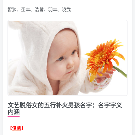
智渊、圣丰、浩哲、羽丰、晓武
文艺脱俗女的五行补火男孩名字：名字字义
内涵
【
俊凯
】