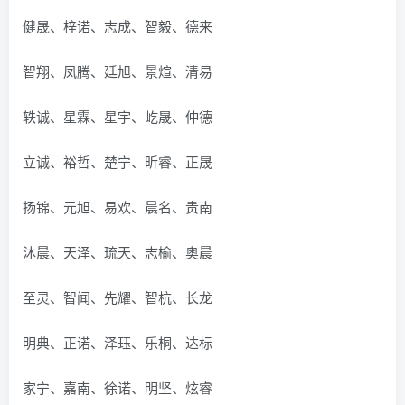
健晟、梓诺、志成、智毅、德来
智翔、凤腾、廷旭、景煊、清易
轶诚、星霖、星宇、屹晟、仲德
立诚、裕哲、楚宁、昕睿、正晟
扬锦、元旭、易欢、晨名、贵南
沐晨、天泽、琉天、志榆、奥晨
至灵、智闻、先耀、智杭、长龙
明典、正诺、泽珏、乐桐、达标
家宁、嘉南、徐诺、明坚、炫睿