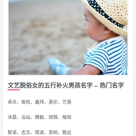
文艺脱俗女的五行补火男孩名字 – 热门名字
卓炎、俊权、鑫炜、英伦、艺德
沐晨、泓灿、腾毅、旭锦、榕烜
智诺、志文、煜波、昱树、致远