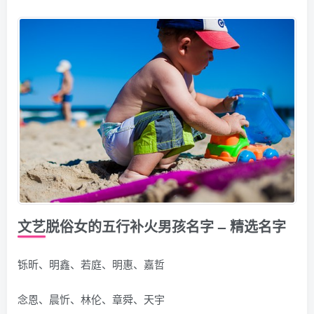
文艺脱俗女的五行补火男孩名字 – 精选名字
铄昕、明鑫、若庭、明惠、嘉哲
念恩、晨忻、林伦、章舜、天宇