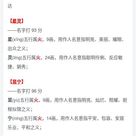
达
【
星灵
】
——名字打 93 分
星
(xīng)五行属
火
，9画，用作人名意指明亮、美丽、耀眼、
出众之义；
灵
(líng)五行属
火
，24画，用作人名意指聪明伶俐、反应敏
捷、娟秀；
【
昱宁
】
——名字打 96 分
昱
(yù)五行属
火
，9画，用作人名意指明亮、灿烂、照耀、前
程似锦之义；
宁
(níng)五行属
火
，14画，用作人名意指平安、包容、安居
乐业、平和之义；