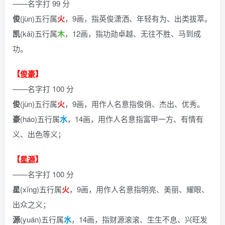
——名字打 99 分
俊
(jùn)五行属
火
，9画，指英俊潇洒、年轻有为、出类拔萃。
凯
(kǎi)五行属
木
，12画，指功勋卓越、无往不胜、马到成
功。
【
俊豪
】
——名字打 100 分
俊
(jùn)五行属
火
，9画，用作人名意指俊俏、杰出、优秀。
豪
(háo)五行属
水
，14画，用作人名意指富甲一方、有情有
义、出色等义；
【
星源
】
——名字打 100 分
星
(xīng)五行属
火
，9画，用作人名意指明亮、美丽、耀眼、
出众之义；
源
(yuán)五行属
水
，14画，指财源滚滚、生生不息、兴旺发