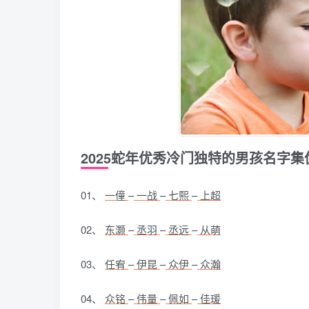
2025蛇年优秀冷门独特的男孩名字集
01、
一僮
–
一战
–
七熙
–
上超
02、
东灏
–
丞羽
–
丞远
–
从萌
03、
任宥
–
伊昆
–
众伊
–
众瀚
04、
众铭
–
伟量
–
佩如
–
佳瑗