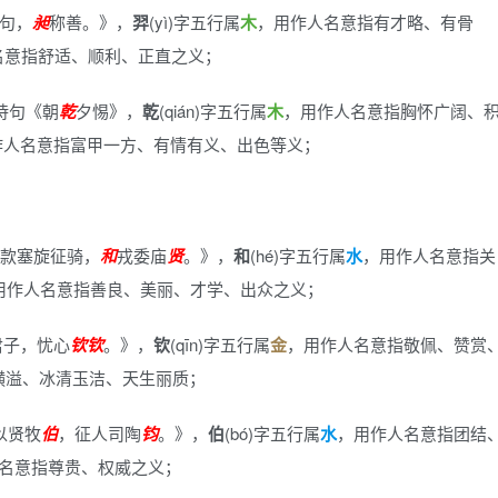
赋句，
昶
称善。》
，
羿
(yì)字五行属
木
，用作人名意指有才略、有骨
名意指舒适、顺利、正直之义；
诗句《朝
乾
夕惕》
，
乾
(qián)字五行属
木
，用作人名意指胸怀广阔、
作人名意指富甲一方、有情有义、出色等义；
款塞旋征骑，
和
戎委庙
贤
。》
，
和
(hé)字五行属
水
，用作人名意指关
用作人名意指善良、美丽、才学、出众之义；
君子，忧心
钦
钦
。》
，
钦
(qīn)字五行属
金
，用作人名意指敬佩、赞赏
横溢、冰清玉洁、天生丽质；
以贤牧
伯
，征人司陶
钧
。》
，
伯
(bó)字五行属
水
，用作人名意指团结
名意指尊贵、权威之义；