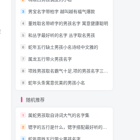
男宝名字带柏字 越叫越有福气爆款
3
董姓取名带峤字的男孩名字 寓意健康聪明
4
积
和丛字最好听的名字 丛字取名男孩
5
蛇年五行缺土男孩小名诗经中文雅的
6
属龙五行带火男孩名字
7
项姓男孩取名霸气十足,项的男孩名字三个字
8
蛇年头条寓意优美的男孩小名
9
、
随机推荐
属蛇男孩取自诗词大气的名字集
1
、
锶字的五行是什么，锶字搭配最好听的男孩名字
2
蛇年周姓五行带火男孩名字
3