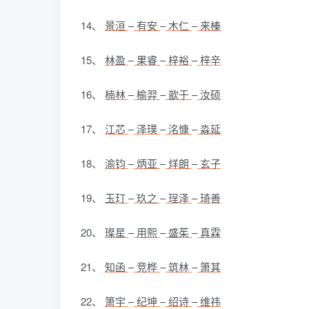
14、
景洹
–
有安
–
木仁
–
来榛
15、
林盈
–
果睿
–
梓裕
–
梓辛
16、
楠林
–
榆羿
–
歆于
–
汝硕
17、
江芯
–
泽璞
–
洺慷
–
淼延
18、
渝钧
–
炳亚
–
烊朗
–
玄子
19、
玉玎
–
玖之
–
珵泽
–
琦善
20、
璨星
–
用熙
–
盛茱
–
真霖
21、
知函
–
竞桦
–
筑林
–
箫其
22、
箫宇
–
纪坤
–
绍诗
–
维祎