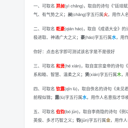
一、可取名
羿昶
(yì chǎng)，
取自的诗句《”廷珪
气、有气势之义；
昶
(chǎng)字五行属
火
，用作人
二、可取名
乾豪
(qián háo)，
取自《成语大全》的
极进取、神通广大之义；
豪
(háo)字五行属
水
，用
你好：点击名字即可测试该名字是不是很好
三、可取名
和贤
(hé xián)，
取自宣宗皇帝的诗句《
系和睦、智慧、温柔之义；
贤
(xián)字五行属
木
，
四、可取名
钦露
(qīn lù)，
取自佚名的诗句《未见
前程似锦；
露
(lù)字五行属
水
，用作人名意指才华
五、可取名
伯钧
(bó jūn)，
取自李商隐的诗句《例
英俊、多才巧智之义；
钧
(jūn)字五行属
金
，用作人