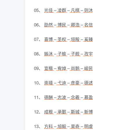
05、
光佳
–
凌群
–
凡棋
–
则沐
06、
劭然
–
博民
–
卿浩
–
名信
07、
喜博
–
圣权
–
垣殷
–
奚臻
08、
姊沐
–
子榆
–
子舰
–
孜宇
09、
宣楷
–
宥焯
–
尚鹅
–
峻民
10、
崇禧
–
弋迪
–
彦豪
–
德述
11、
德酬
–
志波
–
念羲
–
慕盈
12、
成根
–
承鄞
–
斯城
–
新博
13、
方科
–
旭毅
–
昊奇
–
明虞