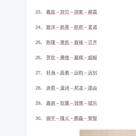
23、
羲辰
–
羿贝
–
翊家
–
耕霖
24、
致洋
–
航景
–
航煕
–
茗诺
25、
荆璞
–
萧凯
–
裔锋
–
贝齐
26、
贺钦
–
赓维
–
赢辉
–
超毅
27、
轩海
–
辰勇
–
远昀
–
远钊
28、
迪恩
–
道诗
–
邦凌
–
邵焱
29、
鑫遐
–
钦菌
–
钱憬
–
钺乐
30、
阁宇
–
隆义
–
鹏磊
–
黎智