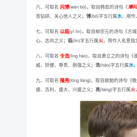
六、可取名
问博
(wèn bó)，
取自韩愈的诗句《
博
问
苦钻研、关心他人之义；
博
(bó)字五行属
水
，用作
七、可取名
以临
(yǐ lín)，
取自柳宗元的诗句《方城
心、志向之义；
临
(lín)字五行属
火
，用作人名意指
八、可取名
令浩
(lìng hào)，
取自萧立之的诗句《
威、矫健、尊贵、刚强之义；
浩
(hào)字五行属
水
九、可取名
隆亮
(lóng liàng)，
取自姚勉的诗句《晚
盛、吉利、盛大、兴盛之义；
亮
(liàng)字五行属
火