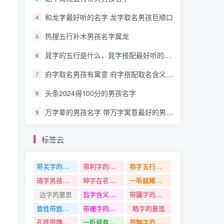
和龙字最好听的名字 龙字取名男孩巨顺口
4
热搜五行补木男孩名字属龙
5
晁字的五行是什么，晁字搭配最好听的男孩名字
6
府字取名男孩有寓意 府字搭配取名含义最好的名字
7
头条2024得100分的男孩名字
8
万字辈的男孩名字 带万字寓意最好的男孩名字
9
标签云
带关字的名字
带利字的名字
祢字五行是什么
琦字男孩名字大全
珅字在名字中有什么寓意
一听就稀少大气的女孩名字
边字的意思
旨字含义和意思
带疆字的名字
曾姓带悠字名字
带栅字的名字
晤字的意思
孔姓带趣字名字
一听就有帝王气质的男孩名字
带酗字的名字