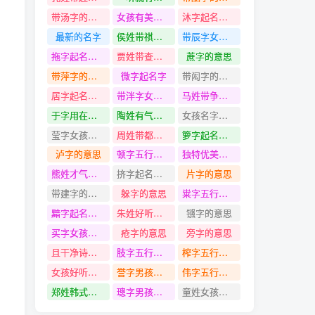
带汤字的名字
女孩有美好前途的名字
沐字起名寓意
最新的名字
侯姓带祺字名字
带辰字女孩名字
拖字起名寓意
贾姓带查字名字
蔗字的意思
带萍字的名字
微字起名字
带闳字的名字
居字起名寓意
带泮字女孩名字
马姓带争字名字
于字用在名字里的意思
陶姓有气质的名字
女孩名字带有芳字的
莹字女孩名字大全
周姓带都字名字
箩字起名寓意
泸字的意思
顿字五行是什么
独特优美有含义的女孩名字
熊姓才气好的名字
挤字起名寓意
片字的意思
带建字的名字
躲字的意思
粜字五行是什么
黯字起名寓意
朱姓好听不俗气的名字
镪字的意思
买字女孩名字大全
疮字的意思
旁字的意思
且干净诗意的女孩名字
肢字五行是什么
榨字五行是什么
女孩好听又独特的名字
誉字男孩名字大全
伟字五行是什么
郑姓韩式的名字
璁字男孩名字大全
童姓女孩名字