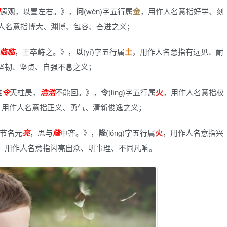
遐观，以置左右。》
，
问
(wèn)字五行属
金
，用作人名意指好学、刻
人名意指博大、渊博、包容、奋进之义；
临
临
，王卒峙之。》
，
以
(yǐ)字五行属
土
，用作人名意指有远见、耐
坚韧、坚贞、自强不息之义；
谁
令
天柱昃，
浩
浩
不能回。》
，
令
(lìng)字五行属
火
，用作人名意指权
，用作人名意指正义、勇气、清新俊逸之义；
节名元
亮
，思与
隆
中齐。》
，
隆
(lóng)字五行属
火
，用作人名意指兴
，用作人名意指闪亮出众、明事理、不同凡响。