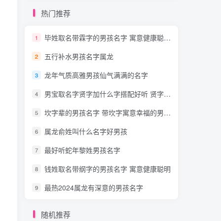
热门推荐
毕姓取名带霖字的男孩名字 寓意健康聪明巨大气
1
五行补水男孩名字属龙
2
龙年气质高雅男孩仙气满满的名字
3
男宝取名字贤字加什么字搭配好听 贤字取名免费
4
坎字辈的男孩名字 带坎字寓意幸福的男孩名字热搜
5
属龙俞姓叫什么名字好男孩
6
最好听蛇年黎姓男孩名字
7
钱姓取名带纲字的男孩名字 寓意健康聪明
8
最热2024属龙有深意的男孩名字
9
随机推荐