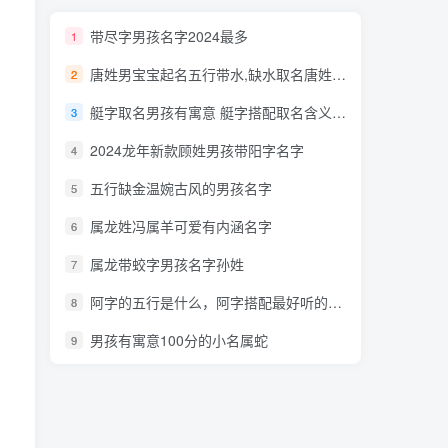
带尽字男孩名字2024最多
1
唐姓男宝宝起名五行带水,缺水取名唐姓十分霸气
2
艇字取名男孩有寓意 艇字搭配取名含义最好的名字
3
2024龙年新款顾姓男孩带阳字名字
4
五行缺金温婉古风的男孩名字
5
属龙姓冯属羊可爱有内涵名字
6
属龙带蛟字男孩名字孙姓
7
阿字的五行是什么，阿字搭配最好听的男孩名字
8
男孩有寓意100分的小名属蛇
9