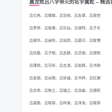
属龙姓吕八字带火的名字属蛇 – 精选
吕亿冉、吕锦暄、吕剑亮、吕友章、吕政恺
吕梦烨、吕俊寅、吕乐灿、吕熠柯、吕子炎
吕德华、吕昶彤、吕培昂、吕晨可、吕智博
吕欣晨、吕子昭、吕志颖、吕灵丽、吕煜熙
吕瑾悦、吕可彤、吕志涛、吕佑辉、吕书扬
吕金丽、吕焱皓、吕祯诚、吕书烨、吕红展
吕亦昂、吕映之、吕瑞之、吕浩燊、吕德旺
吕迦南、吕晓菲、吕梓录、吕泽亮、吕晓菲