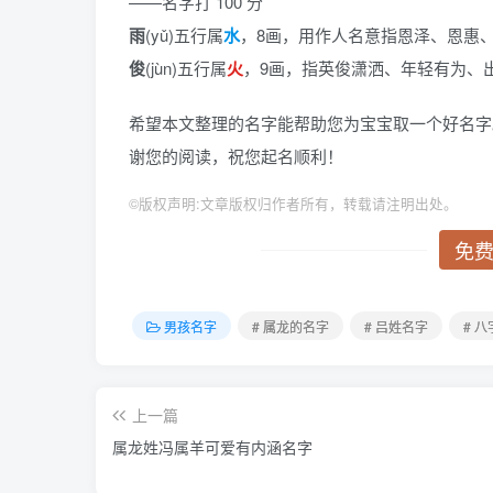
——名字打 100 分
雨
(yǔ)五行属
水
，8画，用作人名意指恩泽、恩惠
俊
(jùn)五行属
火
，9画，指英俊潇洒、年轻有为、
希望本文整理的名字能帮助您为宝宝取一个好名字
谢您的阅读，祝您起名顺利！
©
版权声明:文章版权归作者所有，转载请注明出处。
免
男孩名字
# 属龙的名字
# 吕姓名字
# 
上一篇
属龙姓冯属羊可爱有内涵名字