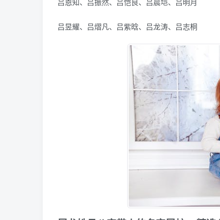
吕恩知、吕振然、吕恺良、吕晨垲、吕明月
吕昱耀、吕熠凡、吕紫晗、吕龙涛、吕志桐