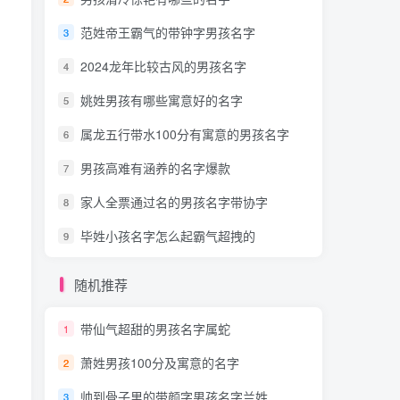
范姓帝王霸气的带钟字男孩名字
3
2024龙年比较古风的男孩名字
4
姚姓男孩有哪些寓意好的名字
5
属龙五行带水100分有寓意的男孩名字
6
男孩高难有涵养的名字爆款
7
家人全票通过名的男孩名字带协字
8
毕姓小孩名字怎么起霸气超拽的
9
随机推荐
带仙气超甜的男孩名字属蛇
1
萧姓男孩100分及寓意的名字
2
帅到骨子里的带颜字男孩名字兰姓
3