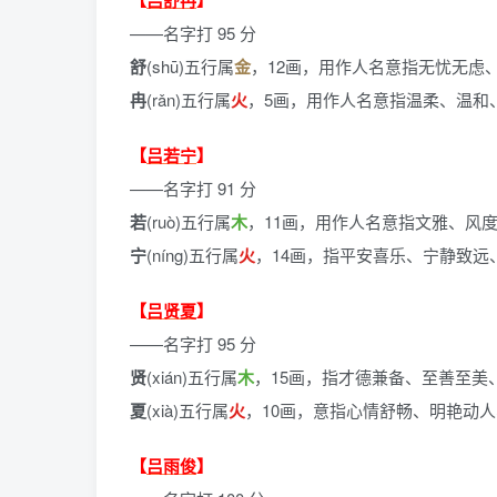
【
吕舒冉
】
——名字打 95 分
舒
(shū)五行属
金
，12画，用作人名意指无忧无虑
冉
(rǎn)五行属
火
，5画，用作人名意指温柔、温和
【
吕若宁
】
——名字打 91 分
若
(ruò)五行属
木
，11画，用作人名意指文雅、风
宁
(níng)五行属
火
，14画，指平安喜乐、宁静致远
【
吕贤夏
】
——名字打 95 分
贤
(xián)五行属
木
，15画，指才德兼备、至善至美
夏
(xià)五行属
火
，10画，意指心情舒畅、明艳动
【
吕雨俊
】