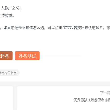
、人脉广之义；
出类拔萃。
。如果您还是不知道怎么选，可以点击
宝宝起名
按钮来快速起名。
费起名
姓名测试
八字喜火的名字
下一
属龙男孩庄姓前卫名字