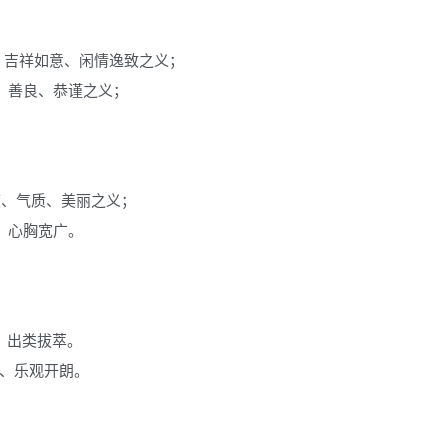
、吉祥如意、闲情逸致之义；
、善良、恭谨之义；
度、气质、美丽之义；
、心胸宽广。
、出类拔萃。
人、乐观开朗。