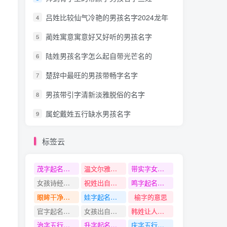
吕姓比较仙气冷艳的男孩名字2024龙年
4
蔺姓寓意寓意好又好听的男孩名字
5
陆姓男孩名字怎么起自带光芒名的
6
楚辞中最旺的男孩带畅字名字
7
男孩带引字清新淡雅脱俗的名字
8
属蛇戴姓五行缺水男孩名字
9
标签云
茂字起名寓意
温文尔雅风度翩翩的男孩名字
带实字女孩名字
女孩诗经中惊艳的名字
祝姓出自典故的名字
鸣字起名寓意
眼眸干净清新的女孩名字
娃字起名寓意
榆字的意思
官字起名寓意
女孩出自楚辞独特有寓意的名字
韩姓让人眼前一亮的名字
治字五行是什么
升字起名寓意
庆字五行是什么