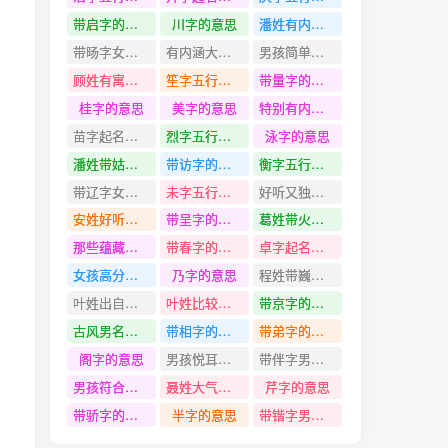
带启字的名字
川字的意思
潘姓有内涵有诗意的名字
带旸字女孩名字
有内涵大气的女孩名字
男孩简单清新有含义的名字
顾姓有寓意简单顺口的名字
笙字五行是什么
带量字的名字
桂字的意思
美字的意思
特别有内涵的女孩名字
苗字起名寓意
烈字五行是什么
泳字的意思
潘姓带姑字名字
带访字的名字
衡字五行是什么
带辽字女孩名字
未字五行是什么
好听又独特有涵养的男孩名字
安姓好听仙气的名字
带呈字的名字
葛姓带火字名字
那些蕴藏在宋词中文雅的男孩名字
带春字的名字
卓字起名寓意
女孩高分推荐的名字
乃字的意思
程姓带巍字名字
叶姓出自诗词独特有寓意的名字
叶姓比较清冷的名字
带京字的名字
古风男名儒雅有仙气的男孩名字
带相字的名字
带弟字的名字
阁字的意思
男孩悦耳的名字
带伴字男孩名字
男孩符合大气又低调特性的名字
聂姓大气吉祥的名字
芹字的意思
带骄字的名字
半字的意思
带锴字男孩名字