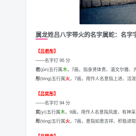
属龙姓吕八字带火的名字属蛇：名字
【
吕君彤
】
——名字打 95 分
君
(jūn)五行属
木
，7画，指身贤体贵、温文尔雅、
彤
(tóng)五行属
火
，7画，用作人名意指上进、活
【
吕奕彤
】
——名字打 94 分
奕
(yì)五行属
木
，9画，用作人名意指风度、有神
彤
(tóng)五行属
火
，7画，意指如意吉祥、积极进