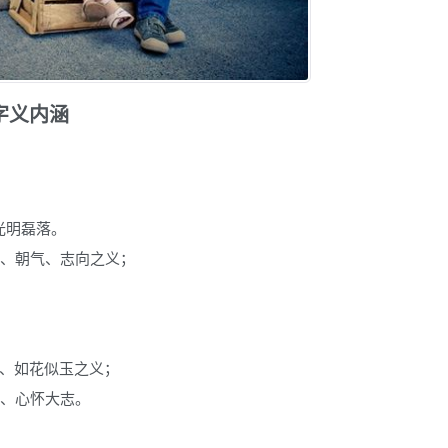
字义内涵
光明磊落。
泼、朝气、志向之义；
采、如花似玉之义；
取、心怀大志。