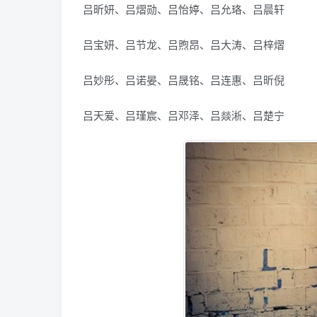
吕昕妍、吕熠勋、吕怡婷、吕允珞、吕晨轩
吕宝妍、吕节龙、吕煦昂、吕大涛、吕梓熠
吕妙彤、吕诺晏、吕晟铭、吕连惠、吕昕倪
吕天爱、吕瑾宸、吕邓泽、吕燚淅、吕楚宁