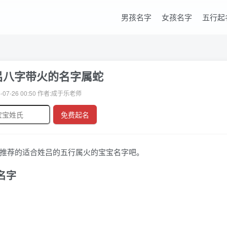
男孩名字
女孩名字
五行起
吕八字带火的名字属蛇
-07-26 00:50 作者:成于乐老师
免费起名
推荐的适合姓吕的五行属火的宝宝名字吧。
名字