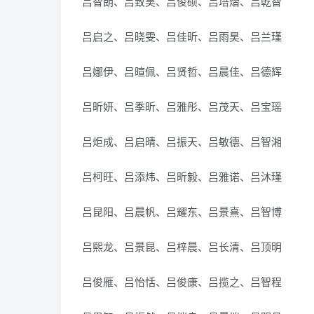
吕智朗、吕致昊、吕俊硕、吕培熠、吕乾智
吕启之、吕晓雯、吕佳昕、吕雨昊、吕兰瑾
吕娜伊、吕暄佩、吕贤哲、吕晨佳、吕德辉
吕昕妍、吕季昕、吕雅彤、吕茂天、吕宝瑶
吕炬成、吕启晴、吕振天、吕敏德、吕智湘
吕柯旺、吕添炜、吕昕毅、吕雅诺、吕沐瑾
吕昆阳、吕晨帆、吕耀东、吕景熹、吕智博
吕熙龙、吕景昆、吕梓晨、吕长清、吕顶明
吕俊雁、吕怡恬、吕俊康、吕揽之、吕智程