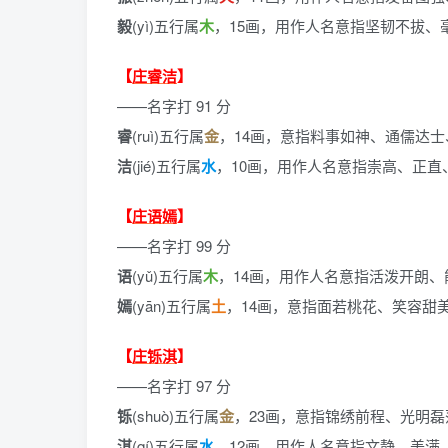
毅
(yì)五行属
木
，15画，用作人名意指坚韧不拔、
【
庄睿洁
】
——名字打 91 分
睿
(ruì)五行属
金
，14画，意指料事如神、通儒达
洁
(jié)五行属
水
，10画，用作人名意指崇高、正直
【
庄语嫣
】
——名字打 99 分
语
(yǔ)五行属
木
，14画，用作人名意指活泼开朗
嫣
(yān)五行属
土
，14画，意指面若桃花、笑容甜
【
庄铄淇
】
——名字打 97 分
铄
(shuò)五行属
金
，23画，意指锦绣前程、光明
淇
(qí)五行属
水
，12画，用作人名意指文静、美满