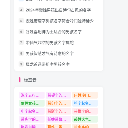
2024年樊姓男孩出自诗句古风的名字
4
祝姓带庚字男孩名字符合冷门独特稀少的龙年
5
谷姓喜用神为土适合的男孩名字
6
带仙气超甜的男孩名字属蛇
7
男孩智慧才气有诗意的名字
8
属龙首选带册字男孩名字
9
标签云
泳字五行是什么
带望字的名字
庄姓冷门有气质的名字
贾姓女孩名字
带匀字的名字
笙字起名寓意
申字起名寓意
带影字的名字
带惟字的名字
带咏字的名字
任姓带簪字名字
赖姓大气又不失优雅有涵养的名字
梅姓带稀字名字
葛姓一听到就很惊艳的名字
带忠字的名字