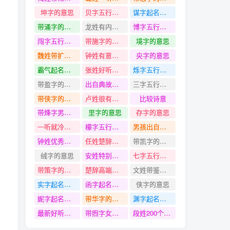
坤字的意思
贝字五行是什么
谋字起名寓意
带涌字的名字
龙姓有内涵有深度的名字
博字五行是什么
闯字五行是什么
带施字的名字
境字的意思
魏姓带扩字名字
钟姓有意境文艺范的名字
央字的意思
霸气起名宝典的女孩名字
张姓好听干净有涵养的名字
烁字五行是什么
带盈字的名字
出自典故绝美的女孩名字
三字五行是什么
带侠字的名字
卢姓很有寓意的名字
比较诗意
带烽字男孩名字
里字的意思
存字的意思
一听就冷门又高级的女孩名字
檬字五行是什么
男孩出自古诗典故的名字
钟姓优秀大气文雅的名字
任姓楚辞的名字
带凯字的名字
绒字的意思
安姓特别好听那种的名字
七字五行是什么
带策字的名字
楚辞高端大气的男孩名字
文姓带鉴字名字
实字起名寓意
函字起名寓意
侠字的意思
妮字起名寓意
带华字的名字
渊字起名寓意
最新好听到爆的男孩名字
带煦字女孩名字
段姓200个聪明有出息的名字