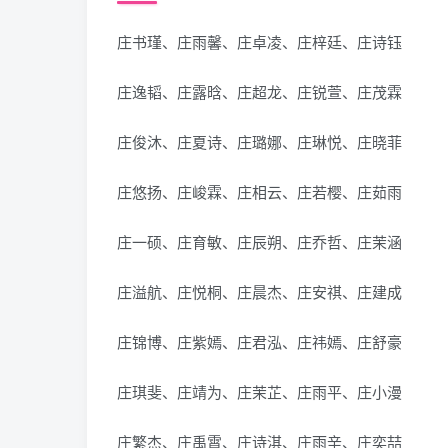
庄书瑾、庄雨馨、庄卓凌、庄梓廷、庄诗钰
庄逸韬、庄露晗、庄超龙、庄锐萱、庄茂霖
庄俊沐、庄夏诗、庄璐娜、庄琳悦、庄晓菲
庄悠扬、庄峻霖、庄相云、庄若樱、庄茹雨
庄一硕、庄育敏、庄辰朔、庄乔哲、庄茉涵
庄溢航、庄悦桐、庄晨杰、庄安祺、庄建成
庄锦博、庄紫嫣、庄君泓、庄祎嫣、庄舒豪
庄琪斐、庄靖为、庄茉芷、庄雨平、庄小漫
庄繁杰、庄禹霄、庄诗淇、庄雨辛、庄奕喆