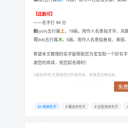
【
庄韵可
】
——名字打 94 分
韵
(yùn)五行属
土
，19画，用作人名意指才华、风
可
(kě)五行属
木
，5画，用作人名意指善良、美丽
希望本文整理的名字能帮助您为宝宝取一个好名字
谢您的阅读，祝您起名顺利！
©
版权声明:文章版权归作者所有，转载请注明出处。
免
男孩名字
# 属龙的名字
# 庄姓男孩名字