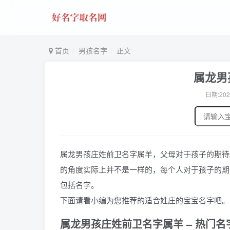
首页
男孩名字
正文
属龙男
日期:202
属龙男孩庄姓前卫名字属羊，父母对于孩子的期待
的角度实际上并不是一样的，每个人对于孩子的期
包括名字。
下面请看小编为您推荐的适合姓庄的宝宝名字吧。
属龙男孩庄姓前卫名字属羊 – 热门名