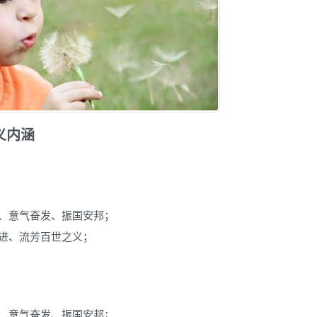
义内涵
强、意气奋发、振国安邦；
上进、流芳百世之义；
强、意气奋发、振国安邦；