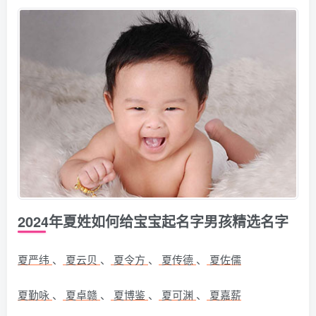
2024年夏姓如何给宝宝起名字男孩精选名字
夏严纬
、
夏云贝
、
夏令方
、
夏传德
、
夏佐儒
夏勤咏
、
夏卓赣
、
夏博鉴
、
夏可渊
、
夏嘉薪