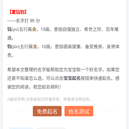
【
夏钰钧
】
——名字打 95 分
钰
(yù)五行属
金
，13画，意指自强独立、希世之珍、百年难
遇。
钧
(jūn)五行属
金
，12画，意指德高望重、备受推崇、身贤体
贵。
希望本文整理的名字能帮助您为宝宝取一个好名字。如果您
还是不知道怎么选，可以点击
宝宝起名
按钮来快速起名。感
谢您的阅读，祝您起名顺利！
©
版权声明:文章版权归作者所有，转载请注明出处。
免费起名
姓名测试