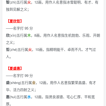
智
(zhì)五行属
火
，12画，用作人名意指冰雪聪明、有才、有
独到见解之义；
【
夏欣哲
】
——名字打 95 分
欣
(xīn)五行属
木
，8画，用作人名意指生机勃勃、乐观、开朗
之义；
哲
(zhé)五行属
火
，10画，指精明能干、卓而不凡、才气过
人。
【
夏盛惠
】
——名字打 99 分
盛
(shèng)五行属
金
，12画，用作人名意指繁荣昌盛、有才
华、活力四射之义；
惠
(huì)五行属
水
，12画，指贤良淑德、宅心仁厚、平和宽
厚。