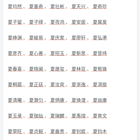
夏均然
、
夏墨奇
、
夏壮彬
、
夏天兴
、
夏奇珍
夏子留
、
夏子绎
、
夏孜鸿
、
夏安居
、
夏属昊
夏峥渊
、
夏峻易
、
夏庆家
、
夏廖轩
、
夏弘港
夏彦齐
、
夏心善
、
夏招玉
、
夏新思
、
夏昔纬
夏春喜
、
夏晓闽
、
夏晟玺
、
夏林豆
、
夏枢锋
夏桐晨
、
夏正廷
、
夏汝宾
、
夏浙逸
、
夏淇旋
夏清曦
、
夏灏匀
、
夏炳康
、
夏焕澄
、
夏燚康
夏玉录
、
夏珈灿
、
夏瑞麟
、
夏禹煊
、
夏育文
夏荣旺
、
夏贞毅
、
夏鑫贵
、
夏钊宸
、
夏钧木