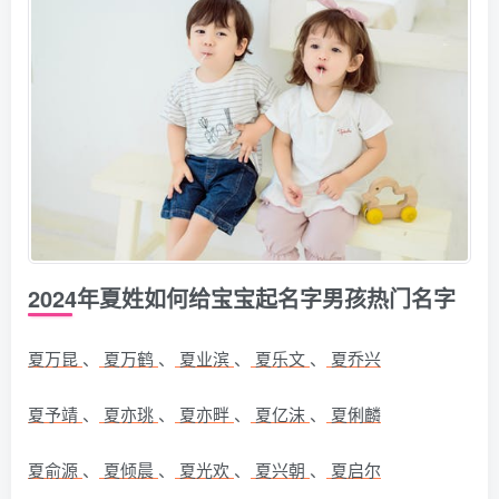
2024年夏姓如何给宝宝起名字男孩热门名字
夏万昆
、
夏万鹤
、
夏业滨
、
夏乐文
、
夏乔兴
夏予靖
、
夏亦珧
、
夏亦畔
、
夏亿沫
、
夏俐麟
夏俞源
、
夏倾晨
、
夏光欢
、
夏兴朝
、
夏启尔