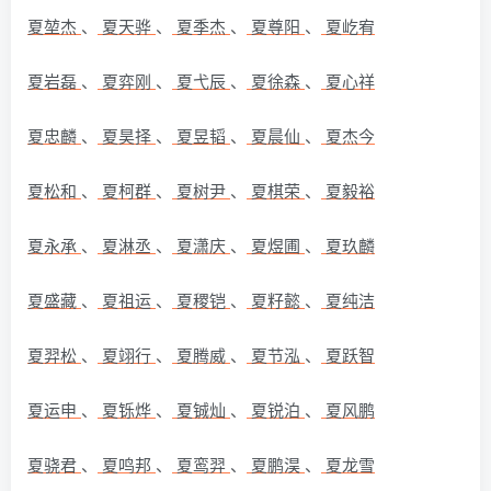
夏堃杰
、
夏天骅
、
夏季杰
、
夏尊阳
、
夏屹宥
夏岩磊
、
夏弈刚
、
夏弋辰
、
夏徐森
、
夏心祥
夏忠麟
、
夏昊择
、
夏昱韬
、
夏晨仙
、
夏杰今
夏松和
、
夏柯群
、
夏树尹
、
夏棋荣
、
夏毅裕
夏永承
、
夏淋丞
、
夏潇庆
、
夏煜圃
、
夏玖麟
夏盛藏
、
夏祖运
、
夏稷铠
、
夏籽懿
、
夏纯洁
夏羿松
、
夏翊行
、
夏腾威
、
夏节泓
、
夏跃智
夏运申
、
夏铄烨
、
夏铖灿
、
夏锐泊
、
夏风鹏
夏骁君
、
夏鸣邦
、
夏鸾羿
、
夏鹏淏
、
夏龙雪