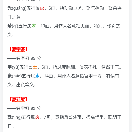
光
(guāng)五行属
火
，6画，指功勋卓著、朝气蓬勃、繁荣兴
旺之意。
琦
(qí)五行属
木
，13画，用作人名意指美丽、特别、珍奇之
义；
【
夏宇豪
】
——名字打 99 分
宇
(yǔ)五行属
土
，6画，指风度翩翩、仪表不凡、浩然正气。
豪
(háo)五行属
水
，14画，用作人名意指富甲一方、有情有
义、出色等义；
【
夏廷智
】
——名字打 93 分
廷
(tíng)五行属
火
，7画，意指秉公处事、德高望重、聪明正
直。