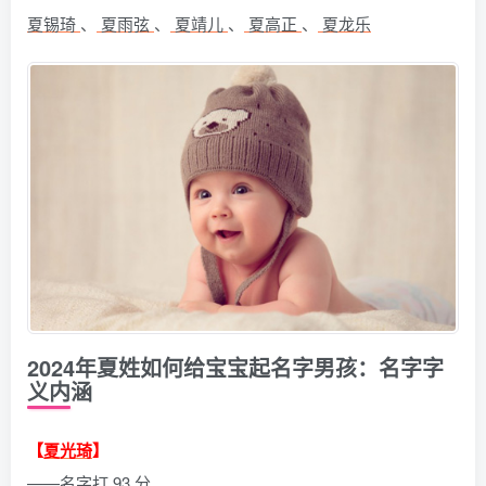
夏锡琦
、
夏雨弦
、
夏靖儿
、
夏高正
、
夏龙乐
2024年夏姓如何给宝宝起名字男孩：名字字
义内涵
【
夏光琦
】
——名字打 93 分