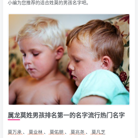
小编为您推荐的适合姓莫的男孩名字吧。
属龙莫姓男孩排名第一的名字流行热门名字
莫万承
、
莫业林
、
莫佑朋
、
莫兆尧
、
莫凡芝