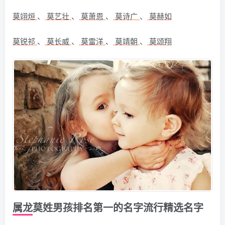
莫翊烜
、
莫艺壮
、
莫萧恩
、
莫诗广
、
莫赫如
莫锐祁
、
莫长威
、
莫雷洋
、
莫靖朝
、
莫颂翔
属龙莫姓男孩排名第一的名字流行精选名字