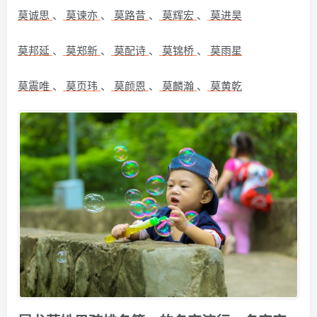
莫诚思
、
莫谏亦
、
莫路昔
、
莫辉宏
、
莫进昊
莫邦延
、
莫郑新
、
莫配诗
、
莫锦桥
、
莫雨星
莫震唯
、
莫页玮
、
莫颜恩
、
莫麟瀚
、
莫黄乾