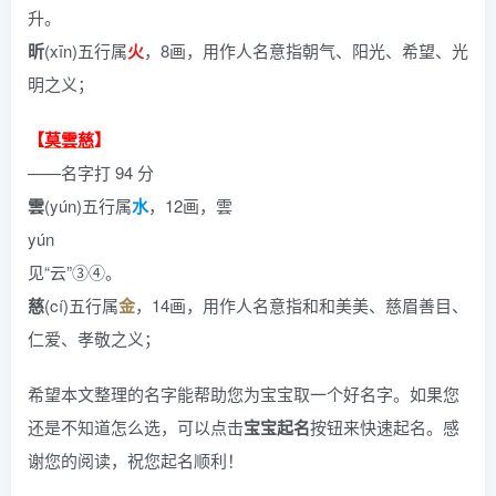
升。
昕
(xīn)五行属
火
，8画，用作人名意指朝气、阳光、希望、光
明之义；
【
莫雲慈
】
——名字打 94 分
雲
(yún)五行属
水
，12画，雲
yún
见“云”③④。
慈
(cí)五行属
金
，14画，用作人名意指和和美美、慈眉善目、
仁爱、孝敬之义；
希望本文整理的名字能帮助您为宝宝取一个好名字。如果您
还是不知道怎么选，可以点击
宝宝起名
按钮来快速起名。感
谢您的阅读，祝您起名顺利！