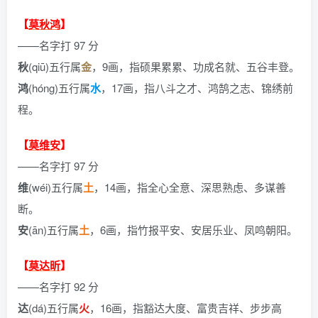
【
莫秋鸿
】
——名字打 97 分
秋
(qiū)五行属
金
，9画，指硕果累累、功成名就、五谷丰登。
鸿
(hóng)五行属
水
，17画，指八斗之才、鸿鹄之志、锦绣前
程。
【
莫维安
】
——名字打 97 分
维
(wéi)五行属
土
，14画，指全心全意、深思熟虑、多谋善
断。
安
(ān)五行属
土
，6画，指竹报平安、安居乐业、凤鸣朝阳。
【
莫达昕
】
——名字打 92 分
达
(dá)五行属
火
，16画，指豁达大度、富贵吉祥、步步高