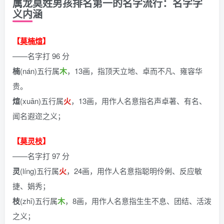
属龙莫姓男孩排名第一的名字流行：名字字
义内涵
【
莫楠煊
】
——名字打 96 分
楠
(nán)五行属
木
，13画，指顶天立地、卓而不凡、雍容华
贵。
煊
(xuān)五行属
火
，13画，用作人名意指名声卓著、有名、
闻名遐迩之义；
【
莫灵枝
】
——名字打 97 分
灵
(líng)五行属
火
，24画，用作人名意指聪明伶俐、反应敏
捷、娟秀；
枝
(zhī)五行属
木
，8画，用作人名意指生生不息、团结、活泼
之义；