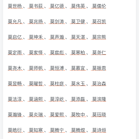
莫世杨
、
莫书荻
、
莫亿德
、
莫伟英
、
莫儒伦
莫允凡
、
莫兆扬
、
莫剑涛
、
莫卫健
、
莫召凯
莫启亿
、
莫坤禾
、
莫声瀚
、
莫天湛
、
莫宗熊
莫定雨
、
莫家怿
、
莫宸彪
、
莫寒柏
、
莫尧仁
莫尧木
、
莫师帆
、
莫恒溥
、
莫慕宜
、
莫振恩
莫昱畅
、
莫曜哲
、
莫柱庭
、
莫水玉
、
莫治森
莫洁淳
、
莫涵熙
、
莫淳屹
、
莫添磊
、
莫滨隆
莫瀚锋
、
莫炎瑞
、
莫爱熙
、
莫牧中
、
莫珏晓
莫皓衍
、
莫知寒
、
莫腾宁
、
莫腾煜
、
莫诗烜