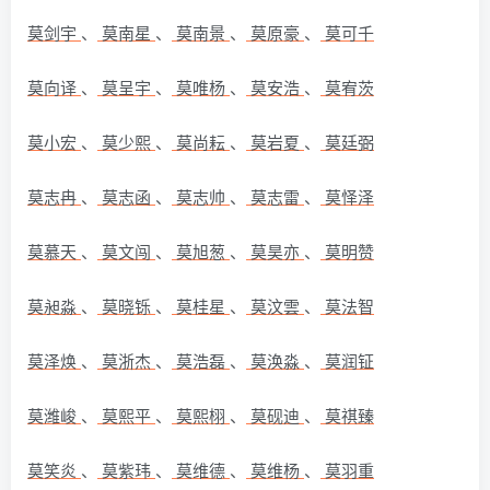
莫剑宇
、
莫南星
、
莫南景
、
莫原豪
、
莫可千
莫向译
、
莫呈宇
、
莫唯杨
、
莫安浩
、
莫宥茨
莫小宏
、
莫少熙
、
莫尚耘
、
莫岩夏
、
莫廷弼
莫志冉
、
莫志函
、
莫志帅
、
莫志雷
、
莫怿泽
莫慕天
、
莫文闯
、
莫旭葱
、
莫昊亦
、
莫明赞
莫昶淼
、
莫晓铄
、
莫桂星
、
莫汶雲
、
莫法智
莫泽焕
、
莫浙杰
、
莫浩磊
、
莫涣淼
、
莫润钲
莫潍峻
、
莫熙平
、
莫熙栩
、
莫砚迪
、
莫祺臻
莫笑炎
、
莫紫玮
、
莫维德
、
莫维杨
、
莫羽重