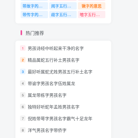
带故字的名字
闻字五行是什么
锹字的意思
带传字的名字
歧字五行是什么
喧字五行是什么
热门推荐
男孩诗经中听起来干净的名字
1
精品属蛇五行补土男孩名字
2
最好听属蛇尤姓男孩五行补土名字
3
带谕字男孩名字伍姓属龙
4
属龙带栋字男孩名字
5
独特好听蛇年孟姓男孩名字
6
倪姓带萼字男孩名字霸气十足龙年
7
洋气男孩名字带侨字
8