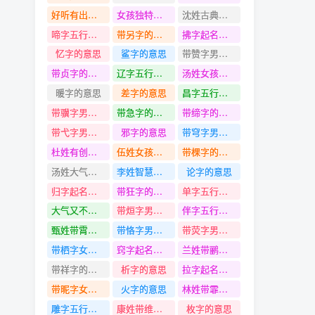
好听有出息有涵养的男孩名字
女孩独特高贵的名字
沈姓古典韵味的名字
啼字五行是什么
带另字的名字
拂字起名寓意
忆字的意思
鲨字的意思
带赞字男孩名字
带贞字的名字
辽字五行是什么
汤姓女孩名字
暖字的意思
差字的意思
昌字五行是什么
带骥字男孩名字
带急字的名字
带缔字的名字
带弋字男孩名字
邪字的意思
带穹字男孩名字
杜姓有创意冷门独特的名字
伍姓女孩名字
带棵字的名字
汤姓大气优雅的名字
李姓智慧才气有诗意的名字
论字的意思
归字起名寓意
带狂字的名字
单字五行是什么
大气又不失优雅有涵养的女孩名字
带烜字男孩名字
伴字五行是什么
甄姓带霄字名字
带恪字男孩名字
带荧字男孩名字
带栖字女孩名字
窍字起名寓意
兰姓带鹂字名字
带祥字的名字
析字的意思
拉字起名寓意
带昵字女孩名字
火字的意思
林姓带霏字名字
雕字五行是什么
康姓带维字名字
枚字的意思