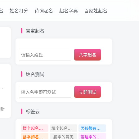
名
姓名打分
诗词起名
起名字典
百家姓起名
宝宝起名
八字起名
姓名测试
嚣字的基本信息 简体 嚣 繁体 囂;嚻 拼音 xiāo 笔画 18 五行属性 木 康熙字典笔画 21画 部首 口 性别 男孩女孩均可 嚣字的意思、字义是什么 [áo]同“隞”。[xiāo]吵闹；喧哗：叫～。喧～。 ...
立即测试
最新
标签云
楼字起名寓意
境字起名寓意
男孩很有寓意的名字
卦字起名寓意
颖字的意思
带哇字的名字