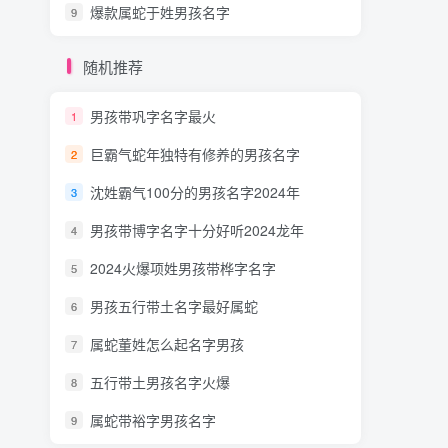
爆款属蛇于姓男孩名字
9
随机推荐
男孩带巩字名字最火
1
巨霸气蛇年独特有修养的男孩名字
2
沈姓霸气100分的男孩名字2024年
3
男孩带博字名字十分好听2024龙年
4
2024火爆项姓男孩带桦字名字
5
男孩五行带土名字最好属蛇
6
属蛇董姓怎么起名字男孩
7
五行带土男孩名字火爆
8
属蛇带裕字男孩名字
9