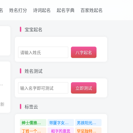
名
姓名打分
诗词起名
起名字典
百家姓起名
宝宝起名
八字起名
姓名测试
12 五行属性 金 康熙字典笔画 15画 部首 钅 性别 男孩 锐字用作人名给人的寓意、印象是什么 锐字用作人名寓意 灵敏、精明、锋利、勇敢，意指...
立即测试
最新
标签云
绅士儒雅推荐的男孩名字
带厦字女孩名字
男孩阳光霸气的名字
丁姓一个温柔干净的名字
相字的意思
罕见独特稀少干净有底蕴的男孩名字