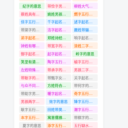
纪字的意思
带俭字男孩名字
柳姓大气文雅有诗意的名字
蔡姓具有书香气息的名字
姚姓男孩名字
燃字五行是什么
佳字五行是什么
千字起名寓意
述字起名寓意
带梁字的名字
洁字起名寓意
聂姓带骊字名字
弟字起名寓意
郑姓诗经中好听的名字
响字起名寓意
钟姓有哪些的名字
带宽字的名字
涂姓二字名字的名字
御字起名寓意
起字起名寓意
岭字的意思
笑里有清风的男孩名字
陶字五行是什么
榆字五行是什么
左姓特殊一点的名字
带承字的名字
男孩二字霸气的名字
带耿字的名字
带甄字女孩名字
关字起名寓意
与众不同气质霸道不凡的女孩名字
方姓符合清冷孤傲古风的名字
带何字的名字
带助字男孩名字
暖字起名寓意
奇字五行是什么
男孩两字霸气的名字
效字的意思
锋字五行是什么
耿字五行是什么
田姓带昊字名字
潮字五行是什么
本字五行是什么
寓意儒雅大气的女孩名字
带棋字的名字
夏字的意思
添字五行是什么
五行缺水的女孩名字