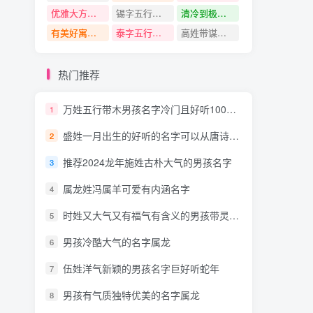
优雅大方有新意的男孩名字
锡字五行是什么
清冷到极致古风的女孩名字
有美好寓意的女孩名字
泰字五行是什么
高姓带谋字名字
热门推荐
万姓五行带木男孩名字冷门且好听100分的
1
盛姓一月出生的好听的名字可以从唐诗中取什么的
2
推荐2024龙年施姓古朴大气的男孩名字
3
属龙姓冯属羊可爱有内涵名字
4
时姓又大气又有福气有含义的男孩带灵字名字
5
男孩冷酷大气的名字属龙
6
伍姓洋气新颖的男孩名字巨好听蛇年
7
男孩有气质独特优美的名字属龙
8