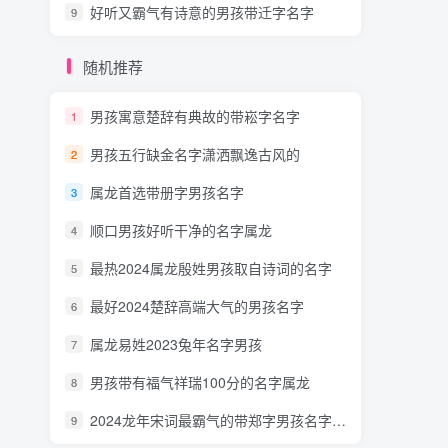
好听又霸气有诗意的男孩带迁字名字
9
随机推荐
男孩寓意楚辞有典故的带崧字名字
1
男孩五行缺金名字潇洒飘逸古风的
2
属龙首选带册字男孩名字
3
顺口男孩好听干净的名字属龙
4
最热2024属龙殷姓男孩取自诗词的名字
5
最好2024楚辞高端大气的男孩名字
6
属龙易姓2023兔年名字男孩
7
男孩带有福气祥瑞100分的名字属龙
8
2024龙年宋词最霸气的带郑字男孩名字耿姓
9