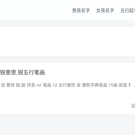
男孩名字
女孩名字
五行起
,锐意思,锐五行笔画
锐字的基本信息 简体 锐 繁体 銳;鋭 拼音 ruì 笔画 