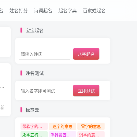
名
姓名打分
诗词起名
起名字典
百家姓起名
宝宝起名
八字起名
姓名测试
烯字的基本信息 简体 烯 繁体 烯 拼音 xī 笔画 11 五行属性 火 康熙字典笔画 11画 部首 火 性别 男孩女孩均可 烯字的意思、字义是什么 〔烯烃〕分子中含有碳碳双键的烃类化合物的总称。是一类...
立即测试
最新
标签云
带软字的名字
迷字的意思
雪字的意思
永字五行是什么
季姓带固字名字
淇字的意思和含义是什么