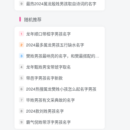
最热2024属龙殷姓男孩取自诗词的名字
9
随机推荐
龙年顺口带桓字男孩名字
1
2024最多属龙男孩五行缺水名字
2
樊姓男孩最响亮的名字，和樊最搭配的男孩名
3
龙年甄姓男宝带琥字取名
4
带邑字男孩名字新款
5
2024热搜属龙樊姓小孩怎么起名字男孩
6
毕姓男孩有文采典故的名字
7
2024款刘姓男孩名字
8
霸气倪姓带浮字男孩名字
9