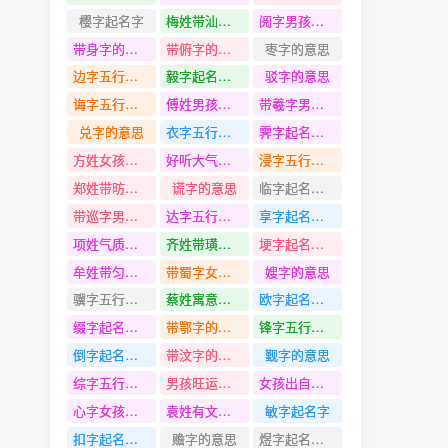
樱字起名字
梅姓带汕字名字
阅字男孩名字推荐2024年
带身字的名字
带俯字的名字
枣字的意思
边字五行是什么
毅字起名寓意
驳字的意思
诲字五行是什么
傅姓男孩名字
带羲字男孩名字
兑字的意思
衣字五行是什么
霁字起名寓意
方姓女孩名字
好听大气点的男孩名字
浸字五行是什么
郑姓带昉字名字
谎字的意思
临字起名寓意
带巡字男孩名字
达字五行是什么
享字起名寓意
项姓气质好的名字
齐姓带璜字名字
埂字起名寓意
牟姓带匀字名字
带蜀字女孩名字
嫂字的意思
骥字五行是什么
蔡姓寓意显赫尊贵的名字
欧字起名寓意
缀字起名寓意
带鄂字的名字
锋字五行是什么
倒字起名寓意
带汶字的名字
觐字的意思
综字五行是什么
男孩旺运的名字
女孩出自论语的名字
心字女孩名字大全
袁姓有文化气息的名字
敏字起名字
扣字起名寓意
赡字的意思
煜字起名寓意