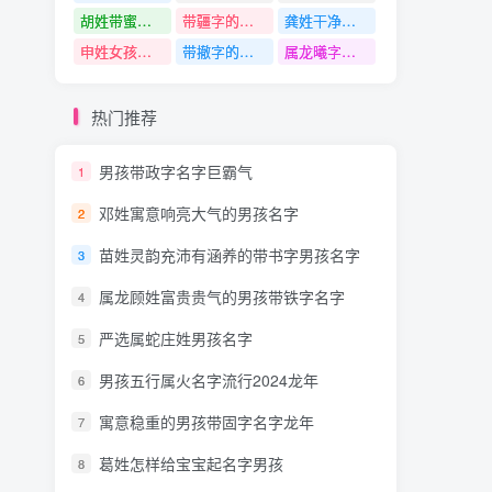
胡姓带蜜字名字
带疆字的名字
龚姓干净气质有底蕴的名字
申姓女孩名字
带撤字的名字
属龙曦字的意思和含义是什么
热门推荐
男孩带政字名字巨霸气
1
邓姓寓意响亮大气的男孩名字
2
苗姓灵韵充沛有涵养的带书字男孩名字
3
属龙顾姓富贵贵气的男孩带铁字名字
4
严选属蛇庄姓男孩名字
5
男孩五行属火名字流行2024龙年
6
寓意稳重的男孩带固字名字龙年
7
葛姓怎样给宝宝起名字男孩
8