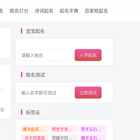
名
姓名打分
诗词起名
起名字典
百家姓起名
宝宝起名
八字起名
姓名测试
方面都是选择最佳的，并且给宝宝取100分的名字也能对宝宝产生一种积极的心理暗示。接下来请看为您精选的姓罗的男孩名字吧...
立即测试
最新
标签云
烯字起名寓意
带笠字男孩名字
常字五行是什么
杀字的意思
带蹊字的名字
墩字五行是什么