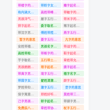
带楼字的名字
带聆字女孩名字
赡字起名寓意
有内涵大气的女孩名字
高姓带峰字名字
带敏字的名字
男孩洋气高雅的名字
屡字五行是什么
带米字的名字
铧字起名寓意
委字取名的寓意
骞字起名寓意
带浣字男孩名字
傅姓带陞字名字
燕字五行是什么
暂字的意思
菱字五行是什么
亢字的意思
安姓带禧字名字
男孩名字带有怿字的
带战字的名字
高姓带皎字名字
带枢字的名字
鞋字起名寓意
芋字取名寓意好吗
五行带土的男孩名字
章姓带允字名字
男孩朗朗上口有寓意的名字
理字起名寓意
唐字起名寓意
带真字男孩名字
境字五行是什么
禧字名字大全
带茵字女孩名字
翟姓清澈纯粹意思的名字
辟字五行是什么
罗姓带仰字名字
澈字五行是什么
垄字的意思
俣字寓意好么起名
郑姓好听干净的名字
莫姓带三字名字
己字男孩名字大全
轿字起名寓意
带骐字男孩名字
免费辰八字起名的男孩名字
章姓带协字名字
杖字五行是什么