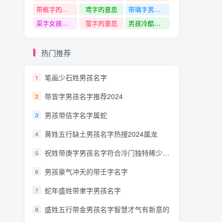
带框字的名字
鸢字的意思
带瑀字男孩名字
采字女孩名字大全属龙
萤字的意思
男孩冷酷多情的名字
热门推荐
笔画少石姓男孩名字
1
带皆字男孩名字推荐2024
2
男孩带佶字名字属蛇
3
黄姓五行缺土男孩名字热搜2024属龙
4
祝姓带庚字男孩名字符合冷门独特稀少的龙年
5
男孩豪气冲天的带壬字名字
6
蛇年盛姓带聿字男孩名字
7
盛姓五行带金男孩名字智慧才气有新意的
8