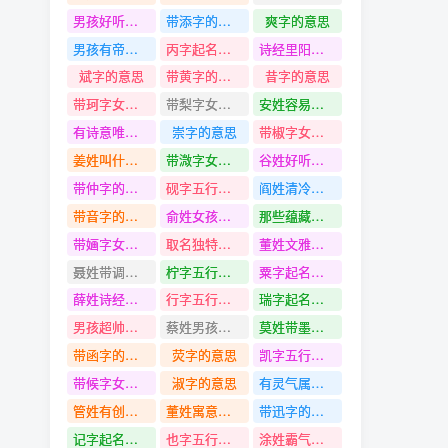
男孩好听惊艳的名字
带添字的名字
爽字的意思
男孩有帝王气质又有诗意的名字
丙字起名寓意
诗经里阳刚大气的男孩名字
斌字的意思
带黄字的名字
昔字的意思
带珂字女孩名字
带梨字女孩名字
安姓容易记住的名字
有诗意唯美字的男孩名字
崇字的意思
带椒字女孩名字
姜姓叫什么好听有寓意的名字
带溦字女孩名字
谷姓好听又酷的名字
带仲字的名字
砚字五行是什么
阎姓清冷孤傲古风100分的名字
带音字的名字
俞姓女孩名字
那些蕴藏在宋词中文雅的男孩名字
带婳字女孩名字
取名独特一点的男孩名字
董姓文雅好听的名字
聂姓带调字名字
柠字五行是什么
粟字起名寓意
薛姓诗经中仙气的名字
行字五行是什么
瑞字起名寓意
男孩超帅好听的名字
蔡姓男孩名字
莫姓带墨字名字
带函字的名字
荧字的意思
凯字五行是什么
带候字女孩名字
淑字的意思
有灵气属兔 名简单有气质的女孩名字
管姓有创意冷门独特的名字
董姓寓意好特别的名字
带迅字的名字
记字起名寓意
也字五行是什么
涂姓霸气十足的名字