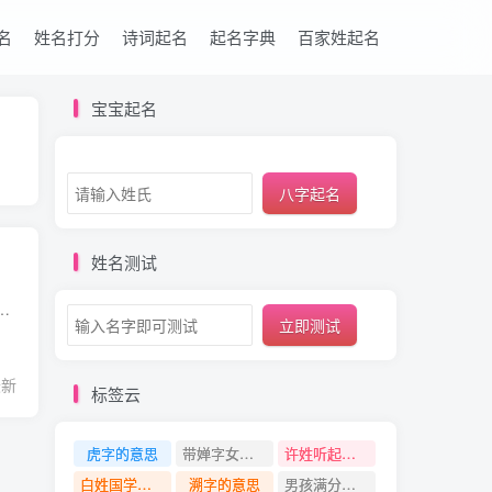
名
姓名打分
诗词起名
起名字典
百家姓起名
宝宝起名
八字起名
姓名测试
，一个诗意有涵养的男孩名字也能够把人带入到一种诗意唯美的意境当中。诗词是一门很神奇的文化，口口相传，根据好的诗词取...
立即测试
最新
标签云
虎字的意思
带婵字女孩名字
许姓听起来干净的名字
白姓国学经典中有寓意的名字
溯字的意思
男孩满分有含义的名字