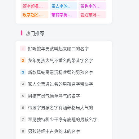
颂字起名寓意
带占字的名字
带也字的名字
玫字起名寓意
带钧字男孩名字
管姓带淋字名字
热门推荐
好听蛇年男孩叫起来顺口的名字
1
龙年男孩大气不重名的带昔字名字
2
新款属蛇寓意沉稳睿智的男孩名字
3
家人全票通过名的男孩名字带协字
4
男孩有灵气简单洋气的名字
5
带渝字男孩名字有涵养格局大气的
6
罕见独特稀少干净有底蕴的男孩名字
7
男孩诗经中古典韵味的名字
8