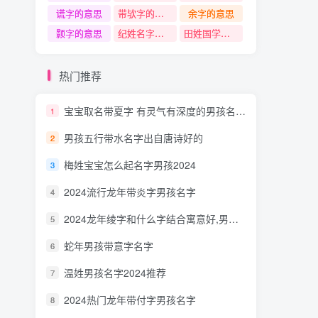
谎字的意思
带欤字的名字
余字的意思
颢字的意思
纪姓名字大全免费
田姓国学经典中寓意100分的名字
热门推荐
宝宝取名带夏字 有灵气有深度的男孩名字特好听
1
男孩五行带水名字出自唐诗好的
2
梅姓宝宝怎么起名字男孩2024
3
2024流行龙年带炎字男孩名字
4
2024龙年绫字和什么字结合寓意好,男孩名字带有绫字的
5
蛇年男孩带意字名字
6
温姓男孩名字2024推荐
7
2024热门龙年带付字男孩名字
8