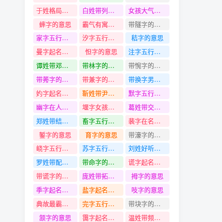
于姓格局大气有新意的名字
白姓带列字名字
女孩大气有寓意的名字
蟀字的意思
霸气有寓意的女孩名字
带隧字的名字
家字五行是什么
汐字五行是什么
秸字的意思
曼字起名寓意
怛字的意思
注字五行是什么
谭姓带邓字名字
带林字的名字
带惋字的名字
带莠字的名字
带兼字的名字
带换字男孩名字
妁字起名寓意
靳姓带尹字名字
默字五行是什么
幽字在人名中的意思
堰字女孩名字最新
葛姓带交字名字
郑姓带结字名字
畜字五行是什么
裴字在名字象征着什么
錾字的意思
育字的意思
带濠字的名字
峣字五行是什么
苏字五行是什么
刘姓好听有韵味的名字
罗姓带配字名字
带命字的名字
谎字起名寓意
带谎字的名字
庞姓带拓字名字
拇字的意思
季字起名寓意
盐字起名寓意
吱字的意思
典故最霸气的女孩名字
完字五行是什么
带块字的名字
颔字的意思
霭字起名寓意
温姓带频字名字