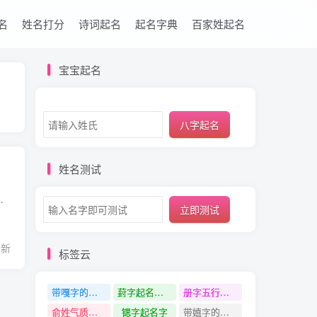
名
姓名打分
诗词起名
起名字典
百家姓起名
宝宝起名
八字起名
姓名测试
有所影响的，取名字并不是一件简单的事情，父母给孩子取名字的时候...
立即测试
最新
标签云
带嘎字的名字
葑字起名寓意
册字五行是什么
俞姓气质好可爱的名字
锶字起名字
带嬉字的名字