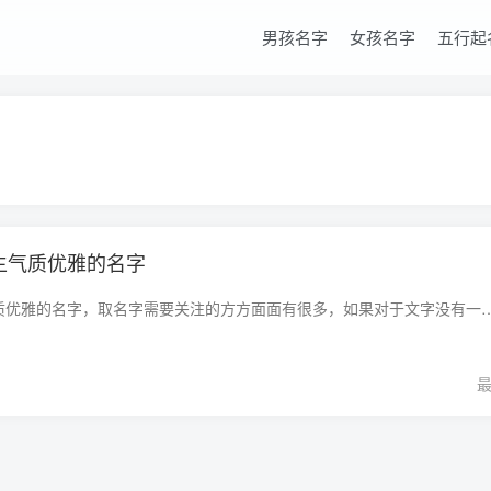
男孩名字
女孩名字
五行起
分生气质优雅的名字
属龙黄姓100分生气质优雅的名字，取名字需要关注的方方面面有很多，如果对于文字没有一定的运用能力，那么对于孩子的未来也是