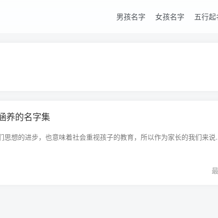
男孩名字
女孩名字
五行起
涵养的名字集
社会的发展意味着人们思想的进步，也意味着社会重视孩子的教育，所以作