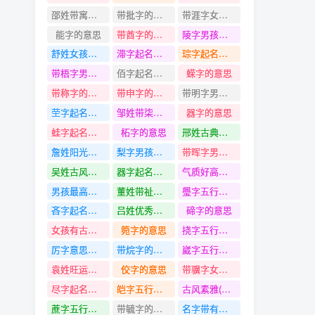
邵姓带寓意的名字
带批字的名字
带涯字女孩名字
能字的意思
带酋字的名字
陵字男孩名字大全
舒姓女孩名字
滞字起名寓意
琮字起名寓意
带梧字男孩名字
佰字起名寓意
蝾字的意思
带称字的名字
带申字的名字
带明字男孩名字
茔字起名寓意
邹姓带柒字名字
器字的意思
蛙字起名寓意
柘字的意思
邢姓古典点的名字
詹姓阳光简单大气有新意的名字
梨字男孩名字推荐
带晖字男孩名字
吴姓古风男名儒雅有仙气的名字
器字起名寓意
气质好高雅的女孩名字
男孩最高分有涵养的名字
董姓带祉字名字
璺字五行是什么
吝字起名寓意
吕姓优秀的名字
碲字的意思
女孩有古典出处的名字
箢字的意思
挠字五行是什么
厉字意思和含义是什么
带烷字的名字
崴字五行是什么
袁姓旺运的名字
佼字的意思
带骥字女孩名字
尽字起名寓意
皑字五行是什么
古风素雅(朗朗上口)的女孩名字
蔗字五行是什么
带毓字的名字
名字带有里字的