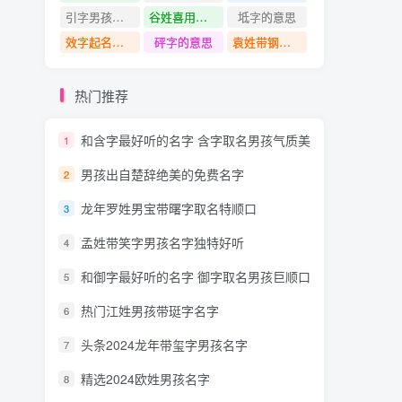
引字男孩名字大全
谷姓喜用神为土适合的名字
坻字的意思
效字起名寓意
砰字的意思
袁姓带钢字名字
热门推荐
和含字最好听的名字 含字取名男孩气质美
1
男孩出自楚辞绝美的免费名字
2
龙年罗姓男宝带曙字取名特顺口
3
孟姓带笑字男孩名字独特好听
4
和御字最好听的名字 御字取名男孩巨顺口
5
热门江姓男孩带珽字名字
6
头条2024龙年带玺字男孩名字
7
精选2024欧姓男孩名字
8