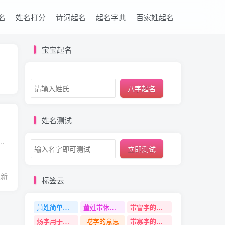
名
姓名打分
诗词起名
起名字典
百家姓起名
宝宝起名
八字起名
姓名测试
为家长的我们来说也是对孩子的发展十分重视的，所以无男孩还是女孩都是父母的小宝贝，在给孩子取名上也是花费不少心思，希...
立即测试
最新
标签云
萧姓简单的名字
董姓带休字名字
带窨字的名字
炀字用于人名的寓意
呓字的意思
带寡字的名字