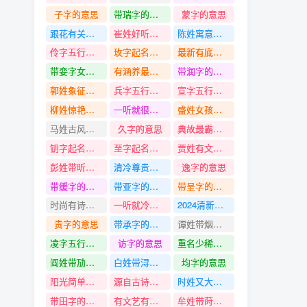
子字的意思
带瑞字的名字
蒙字的意思
跟花有关好听的女孩名字
崔姓好听又聚财的名字
陈姓寓意简单大方的名字
伶字五行是什么
玫字起名寓意
最新有底蕴的男孩名字
带娈字女孩名字
有涵养最新的女孩名字
带润字的名字
郭姓象征吉祥好运的名字
兵字五行是什么
宣字五行是什么
柳姓惊艳好听的名字
一听就很干净有诗意的男孩名字
盛姓女孩名字
马姓古风意境唯美有含义的名字
久字的意思
典故最霸气的女孩名字
钥字起名寓意
至字起名寓意
贾姓有文化有气质的名字
彭姓带昕字名字
清冷尊贵有仙气的女孩名字
逸字的意思
带缓字的名字
带亚字的名字
带呈字的名字
时尚有诗意的男孩名字
一听就冷门且好听的男孩名字
2024清新淡雅的男孩名字
贵字的意思
带承字的名字
谭姓带烟字名字
凌字五行是什么
访字的意思
重名少稀有好听名章的女孩名字
阎姓带劢字名字
白姓带浔字名字
均字的意思
阳光简单大气有灵气的男孩名字
源自古诗中经典有寓意的女孩名字
时姓又大气又有福气有含义的名字
带田字的名字
有文艺有底蕴的女孩名字
牟姓带莳字名字