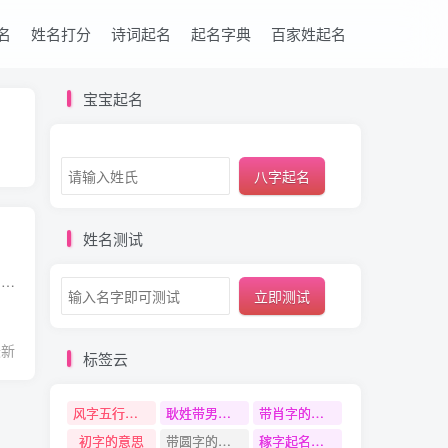
名
姓名打分
诗词起名
起名字典
百家姓起名
宝宝起名
八字起名
姓名测试
柄字的基本信息 简体 柄 繁体 柄 拼音 bǐng 笔画 9 五行属性 木 康熙字典笔画 9画 部首 木 性别 男孩女孩均可 柄字用作人名给人的寓意、印象是什么 柄字用作人名寓意 刀柄、执掌、国柄、根本，...
立即测试
最新
标签云
风字五行是什么
耿姓带男字名字
带肖字的名字
初字的意思
带圆字的名字
稼字起名寓意