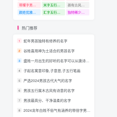
带璨字男孩名字
米字五行是什么
孩有古风诗意的男孩名字
颜姓优雅脱俗的名字
汇字五行是什么
独特稀少干净的男孩名字
热门推荐
蛇年男孩独特有修养的名字
1
谷姓喜用神为土适合的男孩名字
2
盛姓一月出生的好听的名字可以从唐诗中取什么的
3
子起名寓意印象,子意思,子五行笔画
4
严选2024男孩古代大气的名字
5
男孩五行属木古风有诗意的名字
6
男孩最高分、干净温柔的名字
7
2024龙年白姓不俗气有涵养的带倍字男孩名字
8