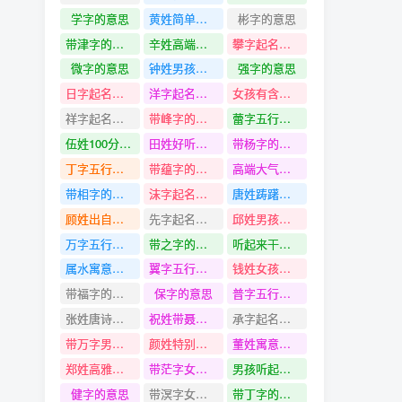
学字的意思
黄姓简单洋气又吉利的名字
彬字的意思
带津字的名字
辛姓高端洋气的名字
攀字起名寓意
微字的意思
钟姓男孩名字
强字的意思
日字起名寓意
洋字起名寓意
女孩有含义独特优美的名字
祥字起名寓意
带峰字的名字
蕾字五行是什么
伍姓100分生文采斐然的名字
田姓好听大气点的名字
带杨字的名字
丁字五行是什么
带蕴字的名字
高端大气有诗意的男孩名字
带相字的名字
沫字起名寓意
唐姓踌躇满志、意气奔放的名字
顾姓出自楚辞好的名字
先字起名寓意
邱姓男孩名字
万字五行是什么
带之字的名字
听起来干净的女孩名字
属水寓意又好的女孩名字
翼字五行是什么
钱姓女孩名字
带福字的名字
保字的意思
普字五行是什么
张姓唐诗宋词里寓意好的名字
祝姓带聂字名字
承字起名寓意
带万字男孩名字
颜姓特别的名字
董姓寓意好特别的名字
郑姓高雅仙气的名字
带茫字女孩名字
男孩听起来干净有诗意的名字
健字的意思
带溟字女孩名字
带丁字的名字