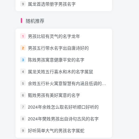
属龙首选带册字男孩名字
9
随机推荐
男孩比较有灵气的名字龙年
1
男孩五行带水名字出自唐诗好的
2
陈姓男孩寓意健康平安的名字
3
属龙关姓五行喜水和木的名字属鼠
4
余姓五行补火寓意智慧有内涵且低调的男孩名字
5
甄姓男孩有美好寓意的名字
6
2024年余姓怎么取名好听顺口好听的
7
2024年樊姓男孩出自诗句古风的名字
8
好听简单大气的男孩名字属蛇
9