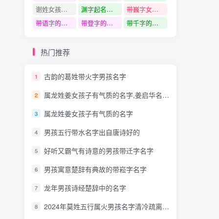
谢姓女孩名字
渊字起名寓意
带巍字女孩名字
带语字的名字
带登字的名字
带千字的名字
热门推荐
古韵的葛姓带火字男孩名字
1
属龙姓姜女孩子有气质的名字,姜启华名字测分
2
属龙姓姜女孩子有气质的名字
3
男孩五行带水名字出自唐诗好的
4
好听又霸气有诗意的男孩带迁字名字
5
男孩寓意楚辞有典故的带崧字名字
6
龙年男孩诗经楚辞中的名字
7
2024年莫姓五行属火男孩名字清冷疏离众的
8