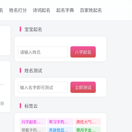
名
姓名打分
诗词起名
起名字典
百家姓起名
宝宝起名
八字起名
姓名测试
泽字的基本信息 简体 泽 繁体 澤 拼音 zé 笔画 8 五行属性 水 康熙字典笔画 17画 部首 氵 性别 男孩 泽字用作人名给人的寓意、印象是什么 泽字用作人名寓意 仁慈、光亮、恩惠、润泽，指润泽万...
立即测试
最新
标签云
兴字起名寓意
带习字的名字
龚姓大气文雅有涵养的名字
带紫字的名字
男孩悦耳的名字
带月字女孩名字