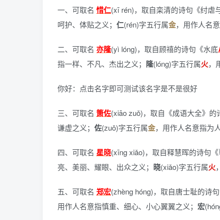
一、可取名
惜仁
(xī rén)，
取自栾清的诗句《纣虐
呵护、体贴之义；
仁
(rén)字五行属
金
，用作人名意
二、可取名
亦隆
(yì lóng)，
取自顾禧的诗句《水底
指一样、不凡、杰出之义；
隆
(lóng)字五行属
火
，
你好：点击名字即可测试该名字是不是很好
三、可取名
箫佐
(xiāo zuǒ)，
取自《成语大全》的
谦虚之义；
佐
(zuǒ)字五行属
金
，用作人名意指为
四、可取名
星晓
(xīng xiǎo)，
取自释慧晖的诗句《
亮、美丽、耀眼、出众之义；
晓
(xiǎo)字五行属
火
五、可取名
郑宏
(zhèng hóng)，
取自唐士耻的诗句
用作人名意指慎重、细心、小心翼翼之义；
宏
(hó