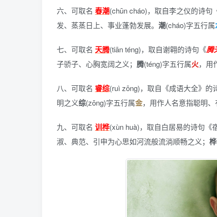
六、可取名
春潮
(chūn cháo)，
取自李之仪的诗句
发、蒸蒸日上、事业蓬勃发展。
潮
(cháo)字五行属
七、可取名
天腾
(tiān téng)，
取自谢翱的诗句《
腾
子骄子、心胸宽阔之义；
腾
(téng)字五行属
火
，用
八、可取名
睿综
(ruì zōng)，
取自《成语大全》的
明之义
综
(zōng)字五行属
金
，用作人名意指聪明、
九、可取名
训桦
(xùn huà)，
取自白居易的诗句《
淑、典范、引申为心思如河流般流淌顺畅之义；
桦