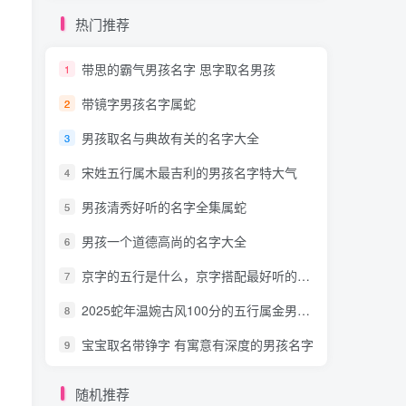
热门推荐
带思的霸气男孩名字 思字取名男孩
1
带镜字男孩名字属蛇
2
男孩取名与典故有关的名字大全
3
宋姓五行属木最吉利的男孩名字特大气
4
男孩清秀好听的名字全集属蛇
5
男孩一个道德高尚的名字大全
6
京字的五行是什么，京字搭配最好听的男孩名字
7
2025蛇年温婉古风100分的五行属金男孩名字大全
8
宝宝取名带铮字 有寓意有深度的男孩名字
9
随机推荐