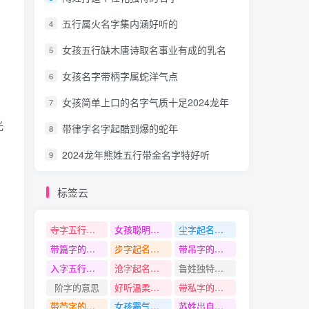
五行属火名字集内涵好听的
4
女孩五行缺木唐诗取名事业有成的乳名
5
女孩名字带柄字属蛇洋气点
6
女孩简单上口的名字气质十足2024龙年
7
光
带律字名字起酷到爆的蛇年
8
2024龙年熊姓五行带金名字特好听
9
标签云
寺字五行是什么
女孩聪明上进的名字
尘字起名寓意
带篇字的名字
步字起名寓意
带吊字的名字
入字五行是什么
沧字起名寓意
鲁姓独特又洋气的名字
阶字的意思
好听温柔古风的女孩名字
带私字的名字
带苎字的名字
女孩霸气有底蕴的名字
苏姓出自古文的名字