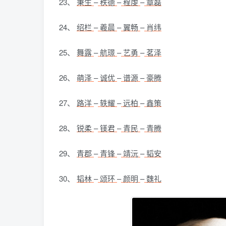
23、
秉生
–
秩德
–
程虔
–
章磊
24、
绍栏
–
羲晨
–
翼畅
–
肖纬
25、
舞露
–
航璟
–
艺勇
–
茗泽
26、
萌泽
–
诚优
–
谱源
–
豪腾
27、
路洋
–
轶耀
–
远柏
–
鑫策
28、
锐柔
–
镁君
–
青民
–
青腾
29、
青郡
–
青锋
–
靖沅
–
韬安
30、
韬林
–
颂环
–
颜明
–
魏礼