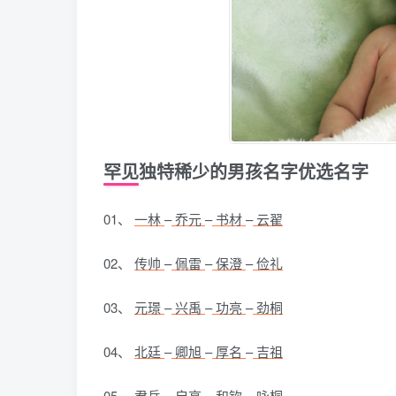
罕见独特稀少的男孩名字优选名字
01、
一林
–
乔元
–
书材
–
云翟
02、
传帅
–
佩雷
–
保澄
–
俭礼
03、
元璟
–
兴禹
–
功亮
–
劲桐
04、
北廷
–
卿旭
–
厚名
–
吉祖
05、
君岳
–
启亮
–
和钦
–
咏桐