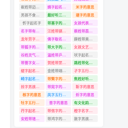
崔姓带迈字名字
姨字起名寓意
米字的意思
男孩不食人间烟火的名字
最好听三个字的女孩名字
塘字的意思
忻字起名字
带塞字的名字
女孩代表品质的名字
名字带有悌字的
汪姓带骐字名字
蔡姓带荔字名字
龙年劳字五行、寓意、含义是什么
佛字取名的寓意好吗
薛姓带美字名字
带狐字的名字
带大字的名字
女孩文艺十足的名字
谷姓灵气十足的名字
温姓带乒字名字
吠字起名寓意
带蔷字女孩名字
贺姓带罡字名字
路姓带化字名字
缇字起名寓意
金姓带翊字名字
孑字五行是什么
崎字起名寓意
带檠字的名字
焦姓好听温柔古风的名字
拴字男孩名字大全
带窕字的名字
靳字的意思
核字的意思
凤字五行是什么
炘字的意思
牡字五行是什么
普字的意思
有文化韵味的女孩名字
荇字起名寓意
带倌字的名字
橙字名字大全
安姓带瑄字名字
带鸿字的名字
敦字男孩名字大全