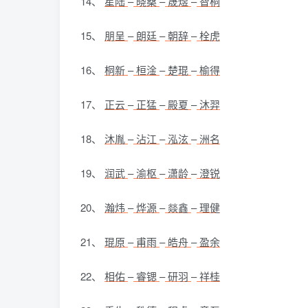
14、
星陆
–
晓桑
–
晟煜
–
智桐
15、
朋呈
–
朗廷
–
朝辞
–
栓虎
16、
桐新
–
桓淦
–
楚琨
–
榆得
17、
正云
–
正猛
–
殿夏
–
沐羿
18、
沐胤
–
沾江
–
泓泫
–
洲名
19、
润武
–
渝枢
–
潇龄
–
澄锐
20、
瀚炜
–
烨源
–
燚鑫
–
理健
21、
琨原
–
甫雨
–
皓舟
–
盈余
22、
相佑
–
睿锶
–
研羽
–
祥桂