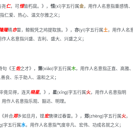
与尧
仁
，可
惜
皆朽腐。》
，
惜
(xī)字五行属
金
，用作人名意指重感情、
指仁爱、热心、温文尔雅之义；
隆
隆
晴
亦
雷，鲸鲵凭之鸠提取族。》
，
亦
(yì)字五行属
土
，用作人名
用作人名意指兴盛、吉利、盛大、兴盛之义；
诗句《王
佐
之才》
，
箫
(xiāo)字五行属
木
，用作人名意指正直、高雅
人善良、乐于助人、温和之义；
毕竟见得，连天
晓
星
。》
，
星
(xīng)字五行属
火
，用作人名意指明
，用作人名意指乐观、豁达、明理。
《并合
郑
乡如旦月，铿
宏
唐律过春雷。》
，
郑
(zhèng)字五行属
火
，
ng)字五行属
水
，用作人名意指气度非凡、宏伟、功成名就之义；