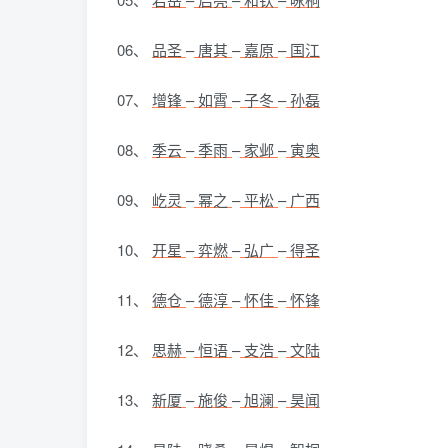
06、
品圣
–
唐其
–
嘉原
–
国江
07、
增锋
–
如霄
–
子冬
–
孙磊
08、
季云
–
季雨
–
家邺
–
寅奥
09、
屹灵
–
幂之
–
平松
–
广西
10、
开星
–
弈燃
–
弘广
–
得圣
11、
德仓
–
德淳
–
怀佳
–
怀锋
12、
思赫
–
恒语
–
支浩
–
文陆
13、
新厦
–
施俊
–
旭澜
–
昊闻