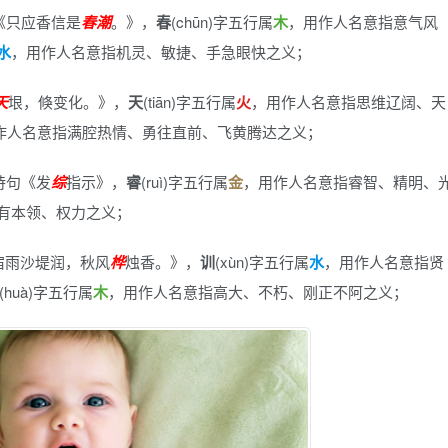
《只应香信是
春潮
。》
，
春
(chūn)字五行属
木
，用作人名意指意气风
水
，用作人名意指机灵、敏捷、手急眼快之义；
天
垠，倏变化。》
，
天
(tiān)字五行属
火
，用作人名意指思维辽阔、天
作人名意指满腔热情、勇往直前、飞黄腾达之义；
诗句《发
综
指示》
，
睿
(ruì)字五行属
金
，用作人名意指睿智、精明、
有本领、权力之义；
宿雨沙堤润，秋风
桦
烛香。》
，
训
(xùn)字五行属
水
，用作人名意指贤
(huà)字五行属
木
，用作人名意指高大、不朽、刚正不阿之义；