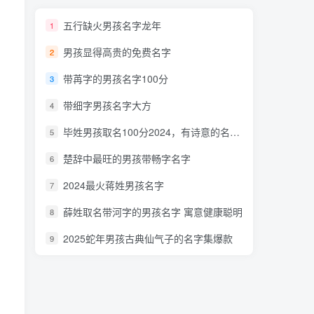
五行缺火男孩名字龙年
1
男孩显得高贵的免费名字
2
带苒字的男孩名字100分
3
带细字男孩名字大方
4
毕姓男孩取名100分2024，有诗意的名字十分大气
5
楚辞中最旺的男孩带畅字名字
6
2024最火蒋姓男孩名字
7
薛姓取名带河字的男孩名字 寓意健康聪明
8
2025蛇年男孩古典仙气子的名字集爆款
9