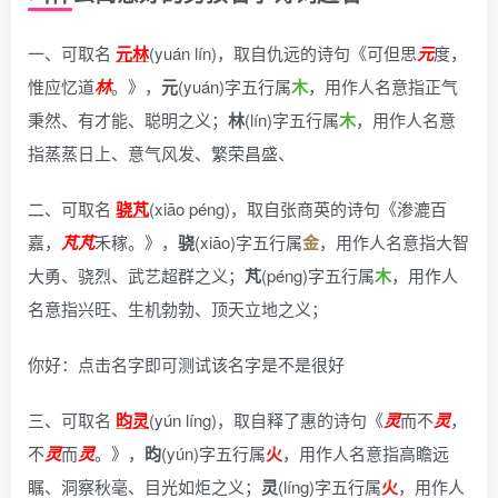
一、可取名
元林
(yuán lín)，
取自仇远的诗句《可但思
元
度，
惟应忆道
林
。》
，
元
(yuán)字五行属
木
，用作人名意指正气
秉然、有才能、聪明之义；
林
(lín)字五行属
木
，用作人名意
指蒸蒸日上、意气风发、繁荣昌盛、
二、可取名
骁芃
(xiāo péng)，
取自张商英的诗句《渗漉百
嘉，
芃
芃
禾稼。》
，
骁
(xiāo)字五行属
金
，用作人名意指大智
大勇、骁烈、武艺超群之义；
芃
(péng)字五行属
木
，用作人
名意指兴旺、生机勃勃、顶天立地之义；
你好：点击名字即可测试该名字是不是很好
三、可取名
昀灵
(yún líng)，
取自释了惠的诗句《
灵
而不
灵
，
不
灵
而
灵
。》
，
昀
(yún)字五行属
火
，用作人名意指高瞻远
瞩、洞察秋毫、目光如炬之义；
灵
(líng)字五行属
火
，用作人