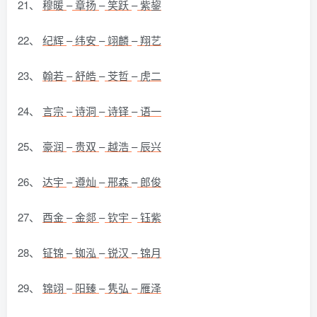
21、
穆暖
–
章扬
–
笑跃
–
紫鋆
22、
纪辉
–
纬安
–
翊麟
–
翔艺
23、
翰若
–
舒皓
–
芠哲
–
虎二
24、
言宗
–
诗洞
–
诗铎
–
语一
25、
豪润
–
贵双
–
越浩
–
辰兴
26、
达宇
–
遵灿
–
邢森
–
郎俊
27、
酉金
–
金郯
–
钦宇
–
钰紫
28、
钲锦
–
铷泓
–
锐汉
–
锦月
29、
锦翊
–
阳臻
–
隽弘
–
雁泽