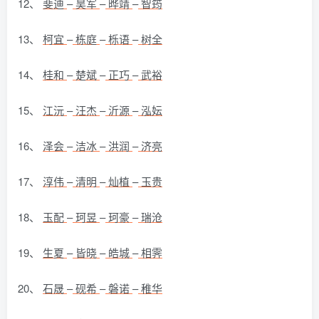
12、
斐迪
–
昊军
–
晔靖
–
智筠
13、
柯宜
–
栋庭
–
栎语
–
树全
14、
桂和
–
楚斌
–
正巧
–
武裕
15、
江沅
–
汪杰
–
沂源
–
泓妘
16、
泽会
–
洁冰
–
洪润
–
济亮
17、
淳伟
–
清明
–
灿植
–
玉贵
18、
玉配
–
珂昱
–
珂豪
–
瑞沧
19、
生夏
–
皆晓
–
皓城
–
相霁
20、
石晟
–
砚希
–
磐诺
–
稚华