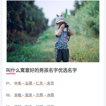
叫什么寓意好的男孩名字优选名字
01、
中来
–
云骐
–
仁东
–
余灵
02、
余融
–
俊连
–
元荐
–
冰雨