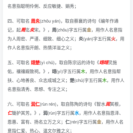
名意指聪明伶俐、反应敏捷、娟秀；
四、可取名
周炎
(zhōu yán)，
取自蔡襄的诗句《编年作通
记，起
周
迄
炎
宋。》
，
周
(zhōu)字五行属
金
，用作人名意指
为人周密、严谨、细致、细心之义；
炎
(yán)字五行属
火
，用
作人名意指开朗、热情洋溢之义；
五、可取名
翊楚
(yì chǔ)，
取自陈宗远的诗句《
翊
翊
灵施
佑，禳禳嘏致祠。》
，
翊
(yì)字五行属
木
，用作人名意指帮
扶、心地善良、众志成城之义；
楚
(chǔ)字五行属
木
，用作人
名意指清秀、思想、专注之义；
六、可取名
润仁
(rùn rén)，
取自陈陶的诗句《智水
润
其根，
仁
锄护其芳。》
，
润
(rùn)字五行属
水
，用作人名意指恩泽、
恩惠、富有、扬名立万之义；
仁
(rén)字五行属
金
，用作人名
意指仁爱、热心、温文尔雅之义；