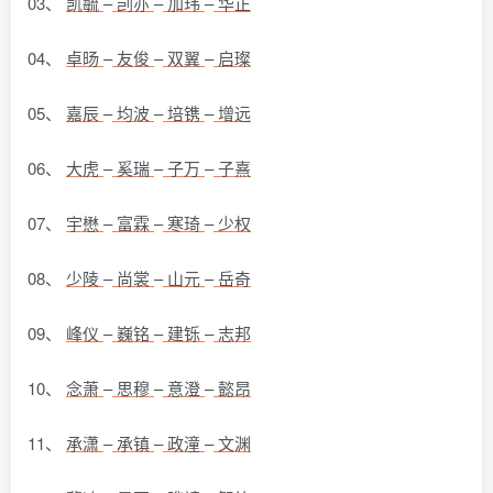
03、
凯毓
–
剀亦
–
加玮
–
华正
04、
卓旸
–
友俊
–
双翼
–
启璨
05、
嘉辰
–
均波
–
培镌
–
增远
06、
大虎
–
奚瑞
–
子万
–
子熹
07、
宇懋
–
富霖
–
寒琦
–
少权
08、
少陵
–
尚裳
–
山元
–
岳奇
09、
峰仪
–
巍铭
–
建铄
–
志邦
10、
念萧
–
思穆
–
意澄
–
懿昂
11、
承潇
–
承镇
–
政潼
–
文渊