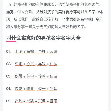
自己的孩子能够顺利健康成长，也希望孩子能够长得帅气、
漂亮、讨人喜欢。父母对孩子的美好祝愿都可以从名字中体
现，所以我们一起给自己孩子取一个寓意好的名字吧！今天
和大家分享一些关于男孩如何起大气好听的名字。
叫什么寓意好的男孩名字名字大全
01、
上源
+
东榆
+
予祥
+
云璁
02、
亚雨
+
亦真
+
亦银
+
仁弘
03、
仡晨
+
仲申
+
传鸣
+
佳波
04、
俊友
+
修青
+
倞一
+
兆姻
05、
兆筠
+
兴凯
+
兴枫
+
函硕