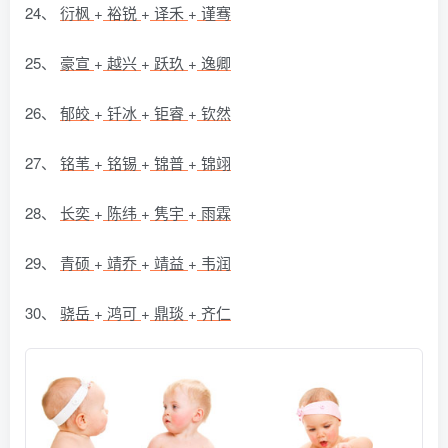
24、
衍枫
+
裕锐
+
译禾
+
谨骞
25、
豪宣
+
越兴
+
跃玖
+
逸卿
26、
郁皎
+
钎冰
+
钜睿
+
钦然
27、
铭苇
+
铭锡
+
锦普
+
锦翊
28、
长奕
+
陈纬
+
隽宇
+
雨霖
29、
青硕
+
靖乔
+
靖益
+
韦润
30、
骁岳
+
鸿可
+
鼎琰
+
齐仁