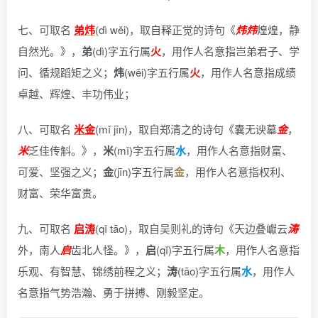
七、可取名
弟炜
(dì wěi)，
取自释正觉的诗句《
炜
炜
煌煌，静
自然光。》
，
弟
(dì)字五行属
火
，用作人名意指岂弟君子、学
问、循规蹈矩之义；
炜
(wěi)字五行属
火
，用作人名意指成绩
卓越、辉煌、丰功伟业；
八、可取名
米金
(mǐ jīn)，
取自郑清之的诗句《囊无谀墓
金
，
米
乏佳传斛。》
，
米
(mǐ)字五行属
水
，用作人名意指财富、
可爱、坚强之义；
金
(jīn)字五行属
金
，用作人名意指权利、
财富、荣华富贵。
九、可取名
启涛
(qǐ tāo)，
取自吴则礼的诗句《天边叠巘云
涛
外，南人
启
齿北人怪。》
，
启
(qǐ)字五行属
木
，用作人名意指
乐观、有智慧、锦绣前程之义；
涛
(tāo)字五行属
水
，用作人
名意指气势浩瀚、勇于拼搏、刚毅坚定。