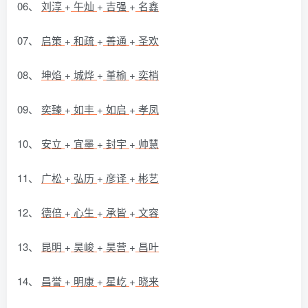
06、
刘淳
+
午灿
+
吉强
+
名鑫
07、
启策
+
和疏
+
善通
+
圣欢
08、
坤焰
+
城烨
+
堇榆
+
奕梢
09、
奕臻
+
如丰
+
如启
+
孝凤
10、
安立
+
宜墨
+
封宇
+
帅慧
11、
广松
+
弘历
+
彦译
+
彬艺
12、
德倍
+
心生
+
承皆
+
文容
13、
昆明
+
昊峻
+
昊营
+
昌叶
14、
昌誉
+
明康
+
星屹
+
晓来