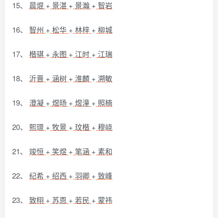
15、
晨焜
+
景湛
+
景瀚
+
智岩
16、
智州
+
松华
+
林梓
+
柳城
17、
楷骐
+
永图
+
江时
+
江瑞
18、
沂晋
+
涵树
+
淮麟
+
溯敏
19、
澄凝
+
煜旸
+
煜潼
+
照楠
20、
熙璟
+
牧景
+
玟楷
+
穆峣
21、
竣恒
+
笑煜
+
笔涵
+
素和
22、
纪希
+
绍西
+
羽卿
+
致峰
23、
致栩
+
苏恩
+
若民
+
蒙祎