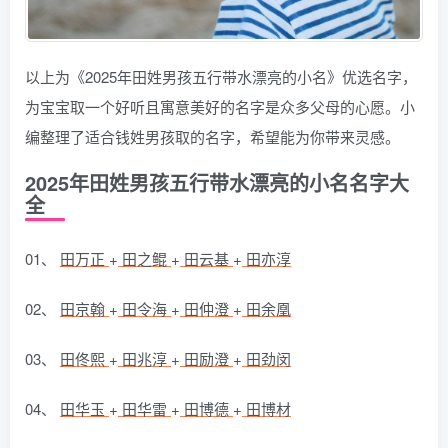
以上为《2025年田姓男孩五行带水漂亮的小名》优选名字，
为宝宝取一个好听且寓意美好的名字是众多父母的心愿。小
编整理了适合钱姓男孩取的名字，希望能为你带来灵感。
2025年田姓男孩五行带水漂亮的小名名字大
全
01、
田万正
+
田之鲲
+
田云基
+
田亦淳
02、
田京翰
+
田令海
+
田仲澄
+
田余凰
03、
田佟熙
+
田兆淳
+
田励澄
+
田劲闵
04、
田华玉
+
田华雷
+
田博德
+
田博材