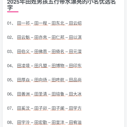
2025年田姓男孩五行带水漂亮的小名优选名
字
01、
田一祁
–
田一程
–
田东北
–
田云绍
02、
田云魁
–
田亦帛
–
田仁邦
–
田以淇
03、
田伯义
–
田佛恩
–
田倚名
–
田元淏
04、
田凌境
–
田凡盟
–
田博物
–
田印东
05、
田厚焱
–
田向炀
–
田咚航
–
田品尚
06、
田善洲
–
田圣清
–
田培鲁
–
田大冰
07、
田奚汶
–
田子卯
–
田子阑
–
田学方
08、
田宇泠
–
田宏勤
–
田宣沣
–
田宥溢