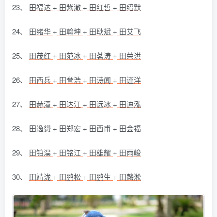
23、
田福达
+
田紫澈
+
田红哲
+
田绍默
24、
田绪华
+
田翰坤
+
田耿斌
+
田艾飞
25、
田茂红
+
田范冰
+
田茗涛
+
田荣洪
26、
田西兵
+
田誉浩
+
田诗闻
+
田谨洋
27、
田赫潼
+
田达江
+
田远冰
+
田迪泓
28、
田逸赟
+
田郑宏
+
田酉甫
+
田金福
29、
田铂淏
+
田铭江
+
田雄耀
+
田雨峻
30、
田靖泷
+
田鹏松
+
田鹏生
+
田麟淞