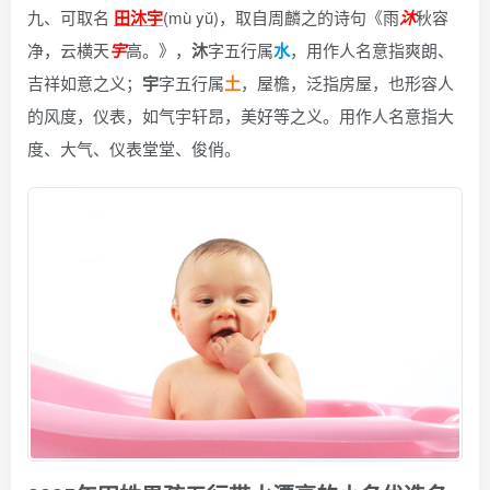
九、可取名
田沐宇
(mù yǔ)，
取自周麟之的诗句《雨
沐
秋容
净，云横天
宇
高。》
，
沐
字五行属
水
，用作人名意指爽朗、
吉祥如意之义；
宇
字五行属
土
，屋檐，泛指房屋，也形容人
的风度，仪表，如气宇轩昂，美好等之义。用作人名意指大
度、大气、仪表堂堂、俊俏。