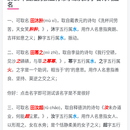
名
一、可取名
田沐肸
(mù xī)，
取自戴表元的诗句《洗杯问劳
苦，天女笑
肸
肸
。》
，
沐
字五行属
水
，用作人名意指爽朗、
吉祥如意之义；
肸
字五行属
水
，振动。
二、可取名
田幂之
(mì zhī)，
取自李益的诗句《我行空碛，
见沙
之
磷磷，与草
之
幂
幂
。》
，
幂
字五行属
水
，
之
字五行属
火
，之字是一个助词，相当于“的”的意思。用作人名意指善
良、坚持、莫逆之交之义；
你好：点击名字即可测试该名字是不是很好
三、可取名
田汝超
(rǔ chāo)，
取自释德洪的诗句《
汝
未办道
业，何能
超
尘累。》
，
汝
字五行属
水
，用作人名意指女人、
以形观之、女在水旁；是个恬静柔美的女子之义；
超
字五行