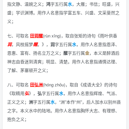
指文静、温婉之义；
鸿
字五行属
水
，大雁；书信；旺盛，兴
盛；学识渊博。用作人名意指学富五车、兴盛、文采斐然之
义；
七、可取名
田润醒
(rùn xǐng)，
取自张矩的诗句《雨叶供香
润
，风枝摇梦
醒
。》
，
润
字五行属
水
，用作人名意指恩泽、
恩惠、富有、扬名立万之义；
醒
字五行属
金
，本义是醉酒后
神志由昏迷到清爽；明显、清楚。用作人名意指通情达理、
了解、茅塞顿开之义；
八、可取名
田弘洲
(hóng zhōu)，
取自《成语大全》的诗句
《取精用
弘
》
，
弘
字五行属
水
，用作人名意指辉煌、气派、
正义之义；
洲
字五行属
水
，“洲”本作“州”，后人加水以别州县
之字。本义水中的陆地。用作人名意指胸怀大志、有理想、
抱负之义；