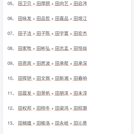
05、
田卫贝
+
田厚颐
+
田向艺
+
田启涔
06、
田咏发
+
田品哲
+
田嘉品
+
田垠江
07、
田子洁
+
田子陈
+
田宇寰
+
田宏杰
08、
田家牧
+
田彬弘
+
田志孟
+
田恒燚
09、
田恩宾
+
田愿波
+
田承帮
+
田承深
10、
田挥铠
+
田文佩
+
田新湘
+
田春响
11、
田晨发
+
田景帆
+
田朋泽
+
田未淳
12、
田权邦
+
田栩冬
+
田梁鸿
+
田棕灏
13、
田楠雄
+
田榆洛
+
田永岐
+
田沁意