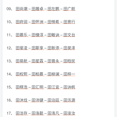
09、
田尚潮
–
田履卓
–
田左鹏
–
田广航
10、
田府润
–
田怀洲
–
田惋希
–
田意行
11、
田慕乐
–
田慷淳
–
田敏讷
–
田文台
12、
田斐凌
–
田斯享
–
田新添
–
田昊泽
13、
田易航
–
田星霖
–
田晋永
–
田晗民
14、
田权熙
–
田柏慕
–
田柳澜
–
田梓一
15、
田棋浩
–
田汇明
–
田江宜
–
田汭帆
16、
田沐焓
–
田沛键
–
田泊廷
–
田泺源
17、
田洁存
–
田洛懿
–
田洧凡
–
田浚汝