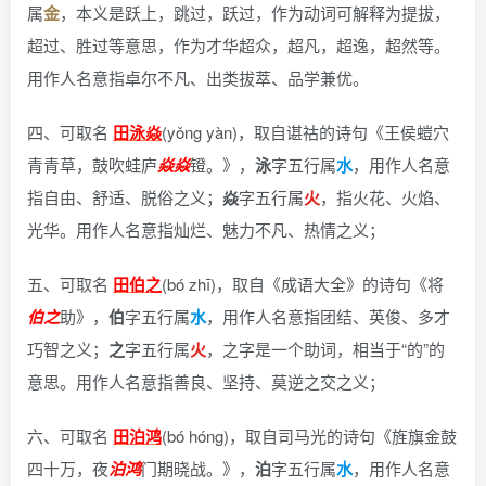
属
金
，本义是跃上，跳过，跃过，作为动词可解释为提拔，
超过、胜过等意思，作为才华超众，超凡，超逸，超然等。
用作人名意指卓尔不凡、出类拔萃、品学兼优。
四、可取名
田泳焱
(yǒng yàn)，
取自谌祜的诗句《王侯螘穴
青青草，鼓吹蛙庐
焱
焱
镫。》
，
泳
字五行属
水
，用作人名意
指自由、舒适、脱俗之义；
焱
字五行属
火
，指火花、火焰、
光华。用作人名意指灿烂、魅力不凡、热情之义；
五、可取名
田伯之
(bó zhī)，
取自《成语大全》的诗句《将
伯之
助》
，
伯
字五行属
水
，用作人名意指团结、英俊、多才
巧智之义；
之
字五行属
火
，之字是一个助词，相当于“的”的
意思。用作人名意指善良、坚持、莫逆之交之义；
六、可取名
田泊鸿
(bó hóng)，
取自司马光的诗句《旌旗金鼓
四十万，夜
泊鸿
门期晓战。》
，
泊
字五行属
水
，用作人名意