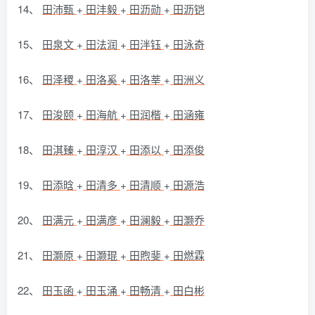
14、
田沛甄
+
田沣毅
+
田沥勋
+
田沥铠
15、
田泉文
+
田法润
+
田泮钰
+
田泳奇
16、
田泽稷
+
田洛奚
+
田洛莘
+
田洲义
17、
田浚颐
+
田海航
+
田润楷
+
田涵雍
18、
田淇臻
+
田淳汉
+
田添以
+
田添俊
19、
田添晗
+
田清多
+
田清顺
+
田源浩
20、
田满元
+
田满彦
+
田澜毅
+
田灏乔
21、
田灏原
+
田灏琨
+
田煦斐
+
田燃霖
22、
田玉函
+
田玉涌
+
田畅清
+
田白彬