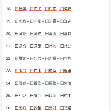
18、
田浥华
–
田海溪
–
田润宜
–
田淇煌
19、
田淞画
–
田清豪
–
田清霄
–
田源远
20、
田溪尧
–
田濯骏
–
田瀚涛
–
田瀚玖
21、
田瀛钧
–
田灏晟
–
田炜滨
–
田炜鹤
22、
田烘文
–
田熙男
–
田熙祺
–
田牧隽
23、
田玉澧
–
田玮派
–
田琦恒
–
田琨鳗
24、
田璞睿
–
田百呈
–
田禹牧
–
田紫汝
25、
田红烨
–
田耀洪
–
田聆凌
–
田航半
26、
田芝鸣
–
田苏和
–
田苑湘
–
田行诺