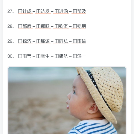
27、
田计成
–
田达发
–
田进涵
–
田郁及
28、
田郁彦
–
田郗跃
–
田钧淇
–
田铠朋
29、
田锦济
–
田镰源
–
田雨弘
–
田雨瑜
30、
田雨苇
–
田雪生
–
田骐航
–
田鸿一