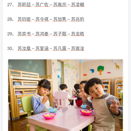
27、
苏昕喆
–
苏广佐
–
苏胤宗
–
苏凌樾
28、
苏钧锟
–
苏令祺
–
苏加隽
–
苏兆豹
29、
苏弈书
–
苏鸿泰
–
苏子靓
–
苏龙皓
30、
苏汝凰
–
苏复涵
–
苏凡露
–
苏嵩淦