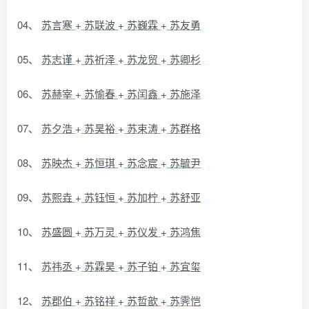
04、
苏言寒
+
苏联波
+
苏巍霖
+
苏友勇
05、
苏志谨
+
苏祈泽
+
苏龙贸
+
苏卿杉
06、
苏赫宰
+
苏愉春
+
苏闰鑫
+
苏施泽
07、
苏夕浩
+
苏昊裕
+
苏束涛
+
苏群格
08、
苏映杰
+
苏恒琪
+
苏念宸
+
苏毓尹
09、
苏熙垚
+
苏钰恒
+
苏加柠
+
苏舒亚
10、
苏盛圆
+
苏万灵
+
苏仪发
+
苏鸿焦
11、
苏祎丞
+
苏霖昊
+
苏子铂
+
苏宜玺
12、
苏郡伯
+
苏铭祥
+
苏哲歆
+
苏霁恺