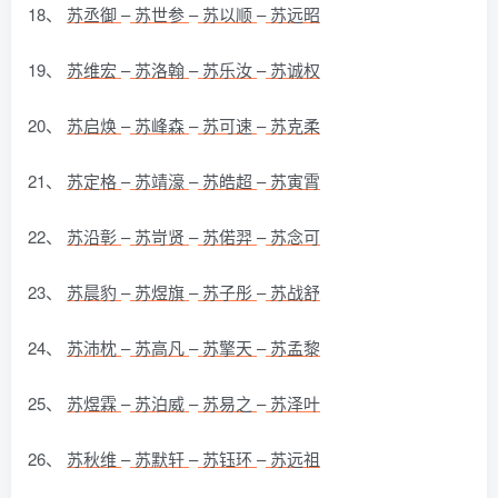
18、
苏丞御
–
苏世参
–
苏以顺
–
苏远昭
19、
苏维宏
–
苏洛翰
–
苏乐汝
–
苏诚权
20、
苏启焕
–
苏峰森
–
苏可速
–
苏克柔
21、
苏定格
–
苏靖濠
–
苏皓超
–
苏寅霄
22、
苏沿彰
–
苏岢贤
–
苏偌羿
–
苏念可
23、
苏晨豹
–
苏煜旗
–
苏子彤
–
苏战舒
24、
苏沛枕
–
苏高凡
–
苏擎天
–
苏孟黎
25、
苏煜霖
–
苏泊威
–
苏易之
–
苏泽叶
26、
苏秋维
–
苏默轩
–
苏钰环
–
苏远祖