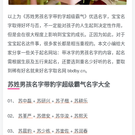
以上为《苏姓男孩名字带豹字超级霸气》优选名字，宝宝名
字取得好坏与否，不一定能对孩子的人生起到决定性作用，
但是会在很大程度上影响到宝宝的成长。正因为如此，对于
宝宝起名这件事，很多家长都是相当重视的。本文小编给大
家分享一些关于起名网站：带冰字的男孩名字的内容，起名
需根据生辰及五行来起名，还要选到重名少好听的名，要取
到稀有好名就来好名字取名网 bbdby.cn。
苏姓男孩名字带豹字超级霸气名字大全
01、
苏中磊
+
苏研兴
+
苏子楷
+
苏耕乐
02、
苏堇严
+
苏偲安
+
苏华浚
+
苏熙天
03、
苏晨豹
+
苏少栋
+
苏崟佐
+
苏润春