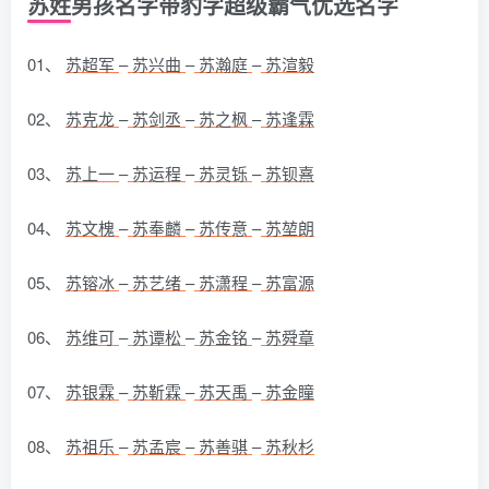
苏姓男孩名字带豹字超级霸气优选名字
01、
苏超军
–
苏兴曲
–
苏瀚庭
–
苏渲毅
02、
苏克龙
–
苏剑丞
–
苏之枫
–
苏逢霖
03、
苏上一
–
苏运程
–
苏灵铄
–
苏钡熹
04、
苏文槐
–
苏奉麟
–
苏传意
–
苏堃朗
05、
苏镕冰
–
苏艺绪
–
苏潇程
–
苏富源
06、
苏维可
–
苏谭松
–
苏金铭
–
苏舜章
07、
苏银霖
–
苏靳霖
–
苏天禹
–
苏金瞳
08、
苏祖乐
–
苏孟宸
–
苏善骐
–
苏秋杉