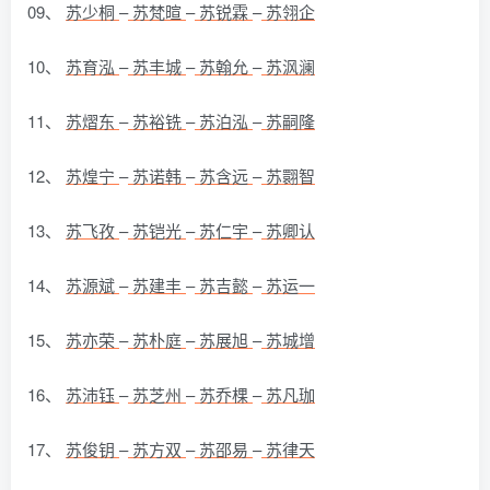
09、
苏少桐
–
苏梵暄
–
苏锐霖
–
苏翎企
10、
苏育泓
–
苏丰城
–
苏翰允
–
苏沨澜
11、
苏熠东
–
苏裕铣
–
苏泊泓
–
苏嗣隆
12、
苏煌宁
–
苏诺韩
–
苏含远
–
苏翾智
13、
苏飞孜
–
苏铠光
–
苏仁宇
–
苏卿认
14、
苏源斌
–
苏建丰
–
苏吉懿
–
苏运一
15、
苏亦荣
–
苏朴庭
–
苏展旭
–
苏城增
16、
苏沛钰
–
苏芝州
–
苏乔棵
–
苏凡珈
17、
苏俊钥
–
苏方双
–
苏邵易
–
苏律天