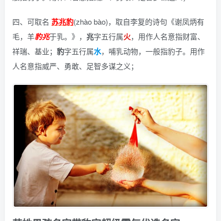
四、可取名
苏兆豹
(zhào bào)，
取自李复的诗句《谢凤炳有
毛，羊
豹
兆
于乳。》
，
兆
字五行属
火
，用作人名意指财富、
祥瑞、基业；
豹
字五行属
水
，哺乳动物，一般指豹子。用作
人名意指威严、勇敢、足智多谋之义；