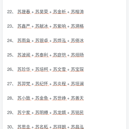
22、
苏晟春
+
苏昊荣
+
苏金析
+
苏榕涛
23、
苏鑫严
+
苏献冰
+
苏紫响
+
苏溯格
24、
苏雨枭
+
苏银卓
+
苏烨泓
+
苏倚冰
25、
苏波闻
+
苏泰利
+
苏庭恺
+
苏烜旸
26、
苏珍华
+
苏培柯
+
苏文雪
+
苏宝琛
27、
苏羿梵
+
苏纪怀
+
苏炎程
+
苏垣澜
28、
苏小致
+
苏金鱼
+
苏世峥
+
苏善天
29、
苏宁家
+
苏明樽
+
苏龙婿
+
苏铭民
30、
苏思圭
+
苏名柘
+
苏祥朗
+
苏昌泓