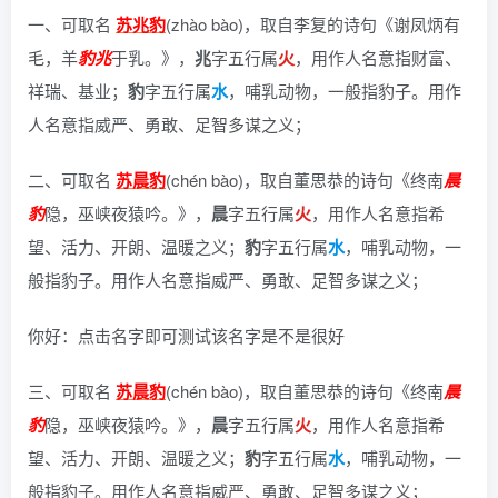
一、可取名
苏兆豹
(zhào bào)，
取自李复的诗句《谢凤炳有
毛，羊
豹
兆
于乳。》
，
兆
字五行属
火
，用作人名意指财富、
祥瑞、基业；
豹
字五行属
水
，哺乳动物，一般指豹子。用作
人名意指威严、勇敢、足智多谋之义；
二、可取名
苏晨豹
(chén bào)，
取自董思恭的诗句《终南
晨
豹
隐，巫峡夜猿吟。》
，
晨
字五行属
火
，用作人名意指希
望、活力、开朗、温暖之义；
豹
字五行属
水
，哺乳动物，一
般指豹子。用作人名意指威严、勇敢、足智多谋之义；
你好：点击名字即可测试该名字是不是很好
三、可取名
苏晨豹
(chén bào)，
取自董思恭的诗句《终南
晨
豹
隐，巫峡夜猿吟。》
，
晨
字五行属
火
，用作人名意指希
望、活力、开朗、温暖之义；
豹
字五行属
水
，哺乳动物，一
般指豹子。用作人名意指威严、勇敢、足智多谋之义；