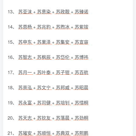
13、
苏亚沫
+
苏意染
+
苏政靓
+
苏臻诺
14、
苏恩杨
+
苏兆豹
+
苏煦冰
+
苏紫铵
15、
苏申东
+
苏果泽
+
苏集安
+
苏宣容
16、
苏智志
+
苏枫辰
+
苏岱伦
+
苏博祎
17、
苏月一
+
苏叶泰
+
苏子钳
+
苏百航
18、
苏崇泓
+
苏文宁
+
苏邦威
+
苏昭晨
19、
苏永富
+
苏司健
+
苏培钊
+
苏惜桐
20、
苏天志
+
苏钦友
+
苏落晨
+
苏劲桐
21、
苏璀安
+
苏顺恒
+
苏典双
+
苏熙鹏