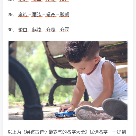
29、
雍皓
–
雨弦
–
靖奇
–
骏朗
30、
骏白
–
麒炫
–
齐羲
–
齐霖
以上为《男孩古诗词最霸气的名字大全》优选名字，一提到