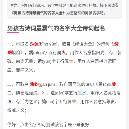
生之。例如五行缺水，名字中就尽可能对水进行补益。接下来请看
《男孩古诗词最霸气的名字大全》
为您整理的男孩名字吧。
男孩古诗词最霸气的名字大全诗词起名
一、可取名
炳运
(bǐng yùn)，
取自《成语大全》的诗句《
炳
炳
烺烺》
，
炳
(bǐng)字五行属
火
，用作人名意指阳光、有口皆
碑、前途无量；
运
(yùn)字五行属
土
，用作人名意指时运旺
盛、吉祥之义；
二、可取名
淦钧
(gàn jūn)，
取自司马光的诗句《箫铙震
淦
口，绋翣隘漳滨。》
，
淦
(gàn)字五行属
水
，用作人名意指活
泼、有活力之义；
钧
(jūn)字五行属
金
，用作人名意指尊贵、
权威之义；
你好：点击名字即可测试该名字是不是很好