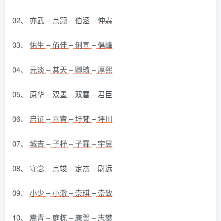
02、
亦武
–
京颢
–
伯涵
–
伸霖
03、
佑生
–
佰佳
–
俐宣
–
倡峰
04、
元淡
–
其天
–
卿琦
–
厚熙
05、
原华
–
双墨
–
双雷
–
君臣
06、
启证
–
喜睿
–
圩梵
–
坪川
07、
城吉
–
子杼
–
子霖
–
宇昱
08、
守念
–
宗竣
–
定杰
–
尉远
09、
小少
–
小澈
–
崇琪
–
崇致
10、
嵩青
–
庭栋
–
康贺
–
志攀