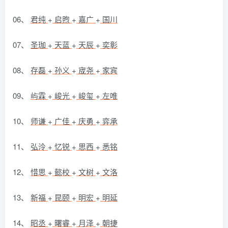
06、
君纯
+
启煦
+
嘉广
+
国川
07、
圣珈
+
天蓝
+
天辰
+
奕彰
08、
存磊
+
孙义
+
宬尧
+
家宾
09、
屿霖
+
峻光
+
峻玺
+
左唯
10、
师谦
+
广佳
+
庆勇
+
弈承
11、
弘泠
+
忆锐
+
思西
+
悉铭
12、
惜思
+
懿校
+
文树
+
文洛
13、
新福
+
昆颐
+
明宏
+
明延
14、
昭丞
+
曙睿
+
月泽
+
朝捷