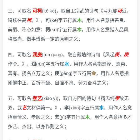
三、可取名
可柯
(kě kē)，
取自卫宗武的诗句《弓丸那
可
近，
鸣跃在高
柯
。》
，
可
(kě)字五行属
木
，用作人名意指善良、
美丽、称心如意；
柯
(kē)字五行属
木
，用作人名意指人品风
格高尚、做事遵循一定的原则之义；
四、可取名
润庚
(rùn gēng)，
取自戴埴的诗句《风起
庚
，
庚
作令。》
，
润
(rùn)字五行属
水
，用作人名意指恩泽、恩惠、
富有、扬名立万之义；
庚
(gēng)字五行属
金
，用作人名意指
刚健中正、百折不饶、自强不息、努力奋斗之义；
五、可取名
孝艺
(xiào yì)，
取自方回的诗句《精忠纯
孝
故无
双，武
艺
文材俱第一。》
，
孝
(xiào)字五行属
水
，用作人名意
指重情义、孝顺之义；
艺
(yì)字五行属
木
，用作人名意指多才
多艺、杰出、以身作则之义；