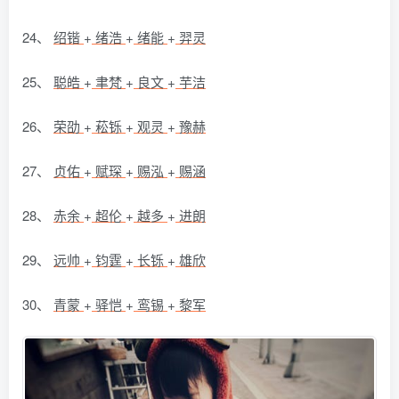
24、
绍锴
+
绪浩
+
绪能
+
羿灵
25、
聪皓
+
聿梵
+
良文
+
芋洁
26、
荣劭
+
菘铄
+
观灵
+
豫赫
27、
贞佑
+
赋琛
+
赐泓
+
赐涵
28、
赤余
+
超伦
+
越多
+
进朗
29、
远帅
+
钧霆
+
长铄
+
雄欣
30、
青蒙
+
驿恺
+
鸾锡
+
黎军