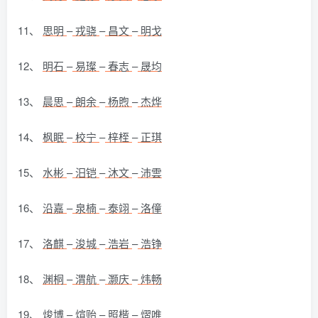
11、
思明
–
戎骁
–
昌文
–
明戈
12、
明石
–
易璨
–
春志
–
晟均
13、
晨思
–
朗余
–
杨煦
–
杰烨
14、
枫眠
–
校宁
–
梓桎
–
正琪
15、
水彬
–
汨铠
–
沐文
–
沛雲
16、
沿嘉
–
泉楠
–
泰翊
–
洛僮
17、
洛麒
–
浚城
–
浩岩
–
浩铮
18、
渊桐
–
渭航
–
灏庆
–
炜畅
19、
焌博
–
煊贻
–
照楷
–
熠唯