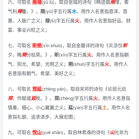
六、可取名
雨禄
(yǔ lù)，
取自张镃的诗句《畸迹烟
雨
埋，客
气利
禄
鏖。》
，
雨
(yǔ)字五行属
水
，用作人名意指恩泽、恩
惠、人脉广之义；
禄
(lù)字五行属
火
，用作人名意指好运、财
富、事业兴旺之义；
七、可取名
昕朔
(xīn shuò)，
取自金履详的诗句《炎凉仅
昕
夕，晦
朔
分枯荣。》
，
昕
(xīn)字五行属
火
，用作人名意指朝
气、阳光、希望、光明之义；
朔
(shuò)字五行属
火
，用作人
名意指有朝气、希望、美好之义；
八、可取名
郑延
(zhèng yán)，
取自宋祁的诗句《论班元后
郑
，作赋或
延
枚。》
，
郑
(zhèng)字五行属
火
，用作人名意指
慎重、细心、小心翼翼之义；
延
(yán)字五行属
土
，用作人名
意指礼貌、追求进步、大展宏图；
九、可取名
悦山
(yuè shān)，
取自林希逸的诗句《
山
光非为