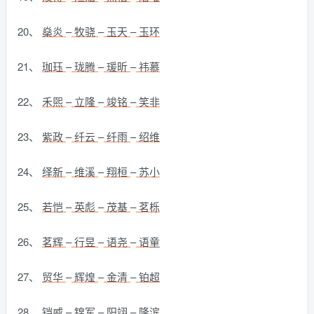
20、
燊炎
–
牧骁
–
玉天
–
玉环
21、
珈珏
–
珑腾
–
瑗昕
–
祎慕
22、
禾煕
–
立隆
–
竣铭
–
笑非
23、
紫政
–
纤云
–
纤雨
–
绍维
24、
绎新
–
维溪
–
翔桓
–
苏小
25、
若恺
–
英彪
–
茂基
–
茗栎
26、
茗辉
–
行昱
–
语尧
–
语童
27、
贸华
–
辉煌
–
金清
–
铂超
28、
铠威
–
锦军
–
阳翊
–
隆滨