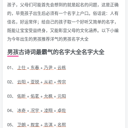
孩子，父母们可能首先会想到的就是起名的问题，这是正确
的，毕竟孩子出生后必须有一个名字上户口。俗话说：人有
佳名，好运常伴；给自己的孩子取一个好听又简单的名字，
既能让宝宝受益终身，又能彰显父母的文化涵养。以下小编
为今年出生的男孩推荐洋气的男孩名字大全
男孩古诗词最霸气的名字大全名字大全
01、
上仕
+
东春
+
乃尹
+
云栋
02、
云阳
+
亚锐
+
从初
+
传宗
03、
佑昕
+
佑茗
+
允枫
+
元阳
04、
冰奇
+
况宇
+
凌翔
+
卓佐
05、
卫朗
+
叙宣
+
吉淇
+
名熙