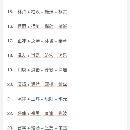
15、
林诗
+
柏汉
+
栎臻
+
桐贺
16、
桦雨
+
梧笙
+
楷勋
+
榆诚
17、
正冲
+
汝涛
+
沐城
+
泰章
18、
泽友
+
洪皓
+
济宏
+
涛乐
19、
润庚
+
淇锴
+
淳敦
+
清庙
20、
清靖
+
源然
+
潇棋
+
灿燊
21、
照祥
+
玉玮
+
珑阳
+
琪元
22、
盛仙
+
盛勇
+
直渝
+
祺波
23、
窗霖
+
竣劲
+
筌友
+
策杰