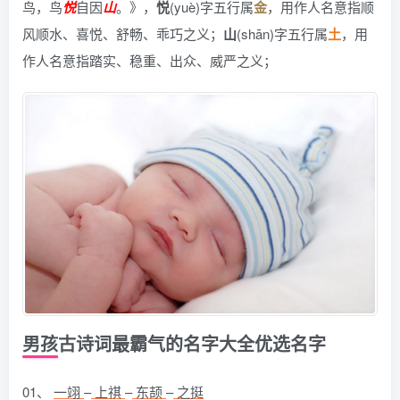
鸟，鸟
悦
自因
山
。》
，
悦
(yuè)字五行属
金
，用作人名意指顺
风顺水、喜悦、舒畅、乖巧之义；
山
(shān)字五行属
土
，用
作人名意指踏实、稳重、出众、威严之义；
男孩古诗词最霸气的名字大全优选名字
01、
一翊
–
上祺
–
东颉
–
之挺