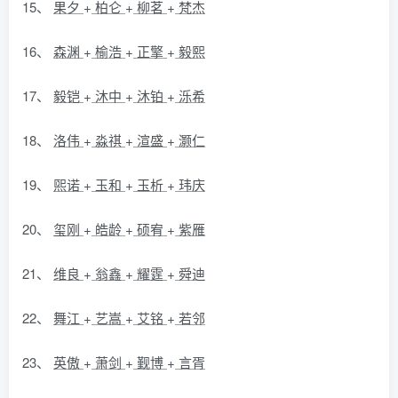
15、
果夕
+
柏仑
+
柳茗
+
梵杰
16、
森渊
+
榆浩
+
正擎
+
毅熙
17、
毅铠
+
沐中
+
沐铂
+
泺希
18、
洛伟
+
淼祺
+
渲盛
+
灏仁
19、
煕诺
+
玉和
+
玉析
+
玮庆
20、
玺刚
+
皓龄
+
硕宥
+
紫雁
21、
维良
+
翁鑫
+
耀霆
+
舜迪
22、
舞江
+
艺嵩
+
艾铭
+
若邻
23、
英傲
+
萧剑
+
觐博
+
言胥