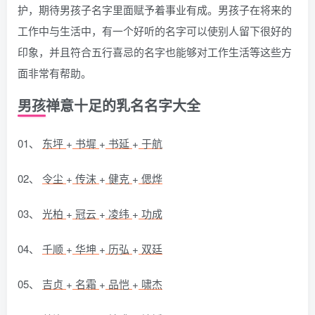
护，期待男孩子名字里面赋予着事业有成。男孩子在将来的
工作中与生活中，有一个好听的名字可以使别人留下很好的
印象，并且符合五行喜忌的名字也能够对工作生活等这些方
面非常有帮助。
男孩禅意十足的乳名名字大全
01、
东坪
+
书墀
+
书延
+
于航
02、
令尘
+
传沫
+
健克
+
偲烨
03、
光柏
+
冠云
+
凌纬
+
功成
04、
千顺
+
华坤
+
历弘
+
双廷
05、
吉贞
+
名霜
+
品恺
+
啸杰