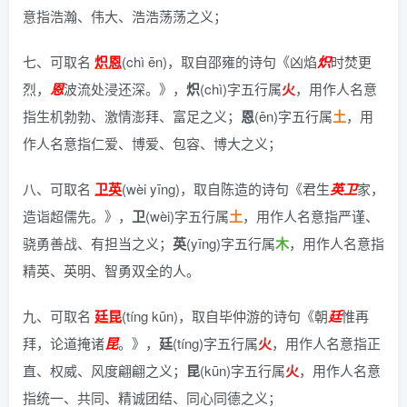
意指浩瀚、伟大、浩浩荡荡之义；
七、可取名
炽恩
(chì ēn)，
取自邵雍的诗句《凶焰
炽
时焚更
烈，
恩
波流处浸还深。》
，
炽
(chì)字五行属
火
，用作人名意
指生机勃勃、激情澎拜、富足之义；
恩
(ēn)字五行属
土
，用
作人名意指仁爱、博爱、包容、博大之义；
八、可取名
卫英
(wèi yīng)，
取自陈造的诗句《君生
英
卫
家，
造诣超儒先。》
，
卫
(wèi)字五行属
土
，用作人名意指严谨、
骁勇善战、有担当之义；
英
(yīng)字五行属
木
，用作人名意指
精英、英明、智勇双全的人。
九、可取名
廷昆
(tíng kūn)，
取自毕仲游的诗句《朝
廷
惟再
拜，论道掩诸
昆
。》
，
廷
(tíng)字五行属
火
，用作人名意指正
直、权威、风度翩翩之义；
昆
(kūn)字五行属
火
，用作人名意
指统一、共同、精诚团结、同心同德之义；