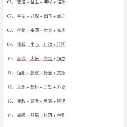
06、
善洛
+
圣卫
+
坤晔
+
培铄
07、
奉岳
+
好琛
+
如飞
+
威亦
08、
存希
+
宗满
+
宥宪
+
家庚
09、
将超
+
帛心
+
广勋
+
廷国
10、
彦钦
+
忠培
+
念鑫
+
恒亦
11、
恒阳
+
懿宸
+
择善
+
文栩
12、
文驰
+
新科
+
方哲
+
方夏
13、
旻政
+
易澈
+
星骆
+
晓泽
14、
晨颍
+
朋磊
+
松珂
+
林则