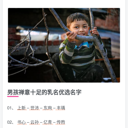
男孩禅意十足的乳名优选名字
01、
上新
–
世沛
–
东珣
–
丰瑀
02、
书心
–
云孙
–
亿青
–
传煦