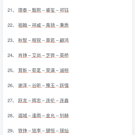
21、
璟泰
–
甄熙
–
睿玺
–
祁钰
22、
祖翰
–
祥威
–
禹钖
–
秉质
23、
秋智
–
程锐
–
章若
–
翩鸿
24、
肖铮
–
艾尚
–
芝铧
–
英桥
25、
茸新
–
荀茗
–
荣满
–
诚桓
26、
谢泽
–
谷昕
–
豫玉
–
跃强
27、
跃龙
–
辉忠
–
连伦
–
连鑫
28、
迦城
–
逢雨
–
金允
–
钊赫
29、
铁铮
–
铭李
–
键恒
–
镁灿