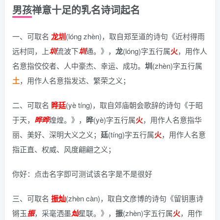
男孩禅意十足的乳名诗词起名
一、可取名
龙圳
(lóng zhèn)，
取自郑至道的诗句《近村得雨
远村同，上
圳
流波下
圳
通。》
，
龙
(lóng)字五行属
火
，用作人
名意指佼佼者、人中豪杰、幸运、成功。
圳
(zhèn)字五行属
土
，用作人名意指发达、繁荣之义；
二、可取名
晔廷
(yè tíng)，
取自郊庙朝会歌辞的诗句《于昭
于天，
晔
晔
煌煌。》
，
晔
(yè)字五行属
火
，用作人名意指华
丽、美好、深明大义之义；
廷
(tíng)字五行属
火
，用作人名意
指正直、权威、风度翩翩之义；
你好：点击名字即可测试该名字是不是很好
三、可取名
振灿
(zhèn càn)，
取自文彦博的诗句《留钥惠诗
锵玉
振
，采毫洒墨
灿
星联。》
，
振
(zhèn)字五行属
火
，用作