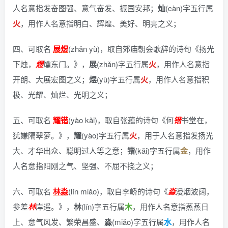
人名意指发奋图强、意气奋发、振国安邦；
灿
(càn)字五行属
火
，用作人名意指明白、辉煌、美好、明亮之义；
四、可取名
展煜
(zhǎn yù)，
取自郊庙朝会歌辞的诗句《扬光
下烛，
煜
爚东门。》
，
展
(zhǎn)字五行属
火
，用作人名意指
开朗、大展宏图之义；
煜
(yù)字五行属
火
，用作人名意指积
极、光耀、灿烂、光明之义；
五、可取名
耀锴
(yào kǎi)，
取自张蕴的诗句《何
锴
书堂在，
犹嫌隔翠萝。》
，
耀
(yào)字五行属
火
，用于人名意指发扬光
大、才华出众、聪明过人等之意；
锴
(kǎi)字五行属
金
，用作
人名意指阳刚之气、坚强、不屈不挠之义；
六、可取名
林淼
(lín miǎo)，
取自李峤的诗句《
淼
漫烟波阔，
参差
林
岸遥。》
，
林
(lín)字五行属
木
，用作人名意指蒸蒸日
上、意气风发、繁荣昌盛、
淼
(miǎo)字五行属
水
，用作人名