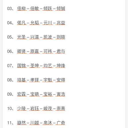
03、
佳柳
–
倍敏
–
倾跃
–
倾铖
04、
偌凡
–
允韬
–
元川
–
兆益
05、
光圣
–
兴濡
–
凯波
–
则晓
06、
卿贤
–
原嘉
–
可祎
–
君与
07、
国锦
–
圣坤
–
均艺
–
坤烽
08、
培基
–
孝铎
–
宇魁
–
安得
09、
宏霖
–
宝萌
–
宝裕
–
寅浩
10、
少陵
–
岩钰
–
峻茂
–
崇熹
11、
嶷然
–
川越
–
帛沐
–
广奇