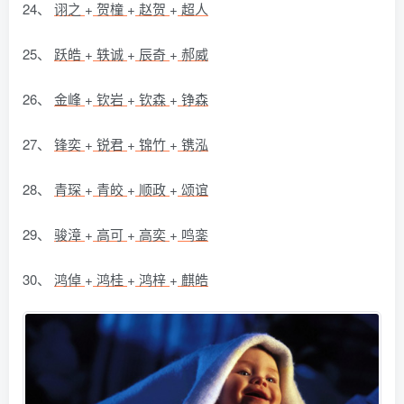
24、
诩之
+
贺橦
+
赵贺
+
超人
25、
跃皓
+
轶诚
+
辰奇
+
郝威
26、
金峰
+
钦岩
+
钦森
+
铮森
27、
锋奕
+
锐君
+
锦竹
+
镌泓
28、
青琛
+
青皎
+
顺政
+
颂谊
29、
骏漳
+
高可
+
高奕
+
鸣銮
30、
鸿倬
+
鸿桂
+
鸿梓
+
麒皓