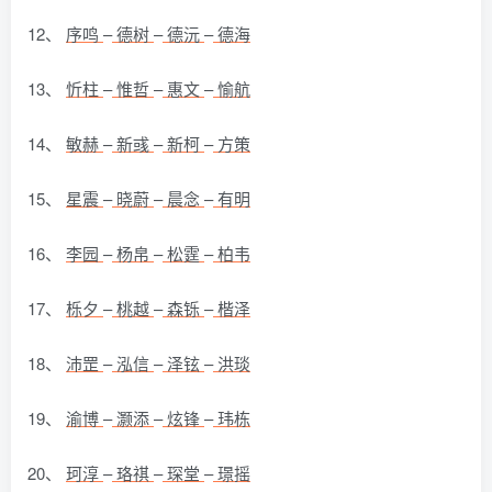
12、
序鸣
–
德树
–
德沅
–
德海
13、
忻柱
–
惟哲
–
惠文
–
愉航
14、
敏赫
–
新彧
–
新柯
–
方策
15、
星震
–
晓蔚
–
晨念
–
有明
16、
李园
–
杨帛
–
松霆
–
柏韦
17、
栎夕
–
桃越
–
森铄
–
楷泽
18、
沛罡
–
泓信
–
泽铉
–
洪琰
19、
渝博
–
灏添
–
炫锋
–
玮栋
20、
珂淳
–
珞祺
–
琛堂
–
璟摇