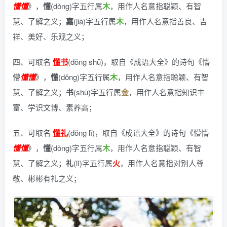
懂
懂
》
，
懂
(dǒng)字五行属
木
，用作人名意指聪颖、有智
慧、了解之义；
嘉
(jiā)字五行属
木
，用作人名意指善良、吉
祥、美好、乐观之义；
四、可取名
懂书
(dǒng shū)，
取自《成语大全》的诗句《懵
懵
懂
懂
》
，
懂
(dǒng)字五行属
木
，用作人名意指聪颖、有智
慧、了解之义；
书
(shū)字五行属
金
，用作人名意指知识丰
富、学识文博、素养高；
五、可取名
懂礼
(dǒng lǐ)，
取自《成语大全》的诗句《懵懵
懂
懂
》
，
懂
(dǒng)字五行属
木
，用作人名意指聪颖、有智
慧、了解之义；
礼
(lǐ)字五行属
火
，用作人名意指对别人尊
敬、彬彬有礼之义；