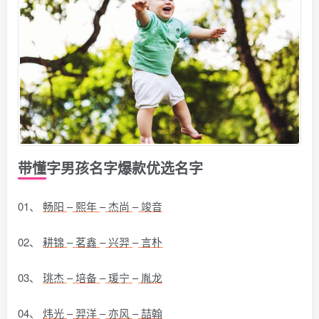
带懂字男孩名字爆款优选名字
01、
畅阳
–
熙年
–
杰尚
–
竣音
02、
耕锦
–
茗鑫
–
兴羿
–
言朴
03、
珧杰
–
培备
–
瑗宁
–
胤龙
04、
炜光
–
羿洋
–
亦风
–
喆翰