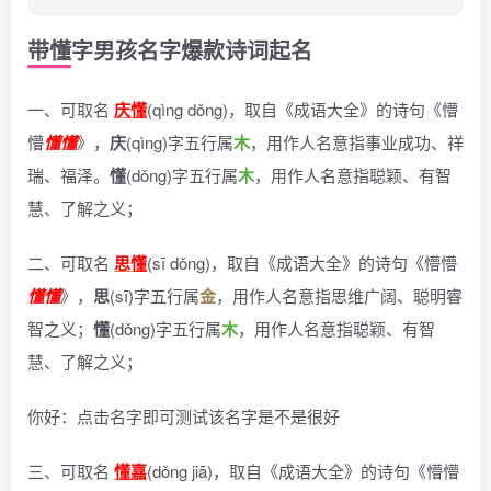
带懂字男孩名字爆款诗词起名
一、可取名
庆懂
(qìng dǒng)，
取自《成语大全》的诗句《懵
懵
懂
懂
》
，
庆
(qìng)字五行属
木
，用作人名意指事业成功、祥
瑞、福泽。
懂
(dǒng)字五行属
木
，用作人名意指聪颖、有智
慧、了解之义；
二、可取名
思懂
(sī dǒng)，
取自《成语大全》的诗句《懵懵
懂
懂
》
，
思
(sī)字五行属
金
，用作人名意指思维广阔、聪明睿
智之义；
懂
(dǒng)字五行属
木
，用作人名意指聪颖、有智
慧、了解之义；
你好：点击名字即可测试该名字是不是很好
三、可取名
懂嘉
(dǒng jiā)，
取自《成语大全》的诗句《懵懵