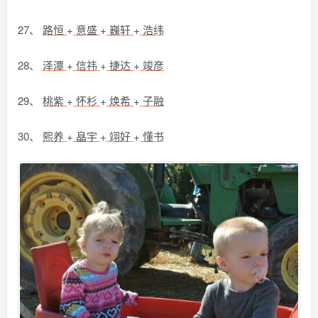
27、
路恒
+
意盛
+
巍轩
+
浩纬
28、
泽潭
+
信祎
+
捷达
+
竣彦
29、
桃紫
+
怀杉
+
焕希
+
子融
30、
熙养
+
皛宇
+
翊好
+
懂书