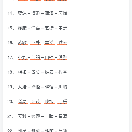
14、
奕源
–
博逍
–
麒滨
–
庆懂
15、
亦康
–
懂嘉
–
艺捷
–
宇沅
16、
苏敏
–
业朴
–
丰溢
–
诚云
17、
小九
–
沛锡
–
自铮
–
润翀
18、
相如
–
景莫
–
维云
–
振圣
19、
大浩
–
泽隆
–
晓悟
–
川峻
20、
曦亮
–
浩茂
–
映旭
–
朋乐
21、
天渺
–
筠熙
–
士暄
–
星满
22、
刘昂
–
紫添
–
浩笙
–
晟翎