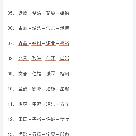
05、
跃燃
–
圣清
–
楚燊
–
维淼
06、
禹屾
–
炫浩
–
沛志
–
湫博
07、
淼鑫
–
铭树
–
源业
–
祺裕
08、
允贵
–
孜进
–
佳泽
–
威岩
09、
文奋
–
仁福
–
谦霖
–
榕珂
10、
翌鹤
–
鹤峰
–
治栎
–
星瑜
11、
世爽
–
申鸿
–
凌乐
–
方元
12、
宋宸
–
善裕
–
许城
–
伊兵
13、
恒珍
–
昇扬
–
宇晏
–
殷傲