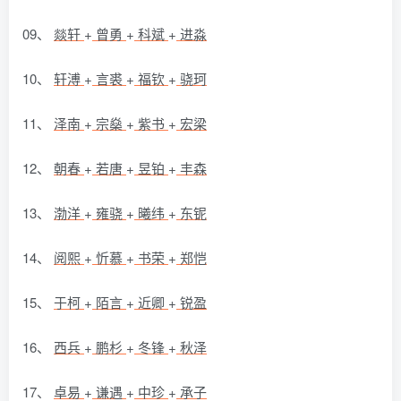
09、
燚轩
+
曾勇
+
科斌
+
进淼
10、
轩溥
+
言裘
+
福钦
+
骁珂
11、
泽南
+
宗燊
+
紫书
+
宏梁
12、
朝春
+
若唐
+
昱铂
+
丰森
13、
渤洋
+
雍骁
+
曦纬
+
东铌
14、
阅熙
+
忻慕
+
书荣
+
郑恺
15、
于柯
+
陌言
+
近卿
+
锐盈
16、
西兵
+
鹏杉
+
冬锋
+
秋泽
17、
卓易
+
谦遇
+
中珍
+
承子