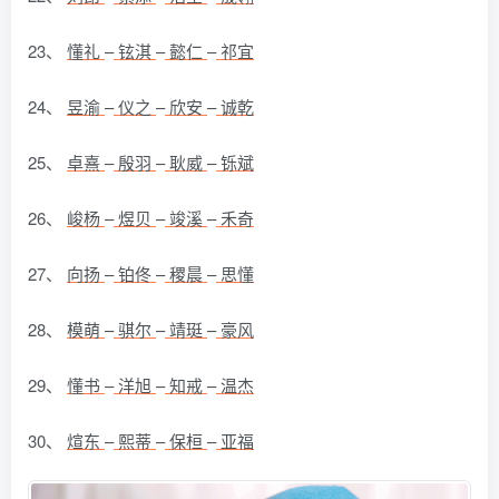
23、
懂礼
–
铉淇
–
懿仁
–
祁宜
24、
昱渝
–
仪之
–
欣安
–
诚乾
25、
卓熹
–
殷羽
–
耿威
–
铄斌
26、
峻杨
–
煜贝
–
竣溪
–
禾奇
27、
向扬
–
铂佟
–
稷晨
–
思懂
28、
模萌
–
骐尔
–
靖珽
–
豪风
29、
懂书
–
洋旭
–
知戒
–
温杰
30、
煊东
–
熙蒂
–
保桓
–
亚福