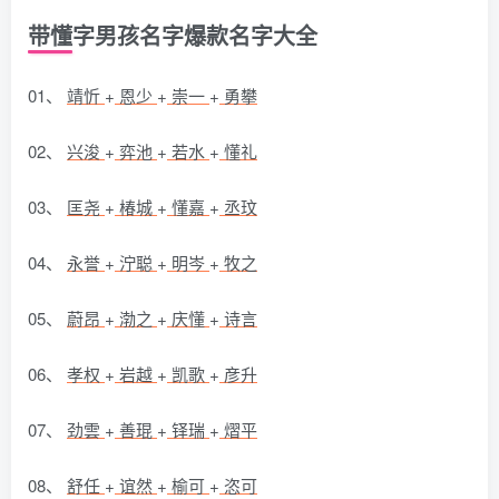
带懂字男孩名字爆款名字大全
01、
靖忻
+
恩少
+
崇一
+
勇攀
02、
兴浚
+
弈池
+
若水
+
懂礼
03、
匡尧
+
椿城
+
懂嘉
+
丞玟
04、
永誉
+
泞聪
+
明岑
+
牧之
05、
蔚昂
+
渤之
+
庆懂
+
诗言
06、
孝权
+
岩越
+
凯歌
+
彦升
07、
劲雲
+
善琨
+
铎瑞
+
熠平
08、
舒任
+
谊然
+
榆可
+
恣可