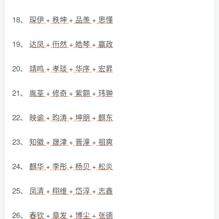
18、
琛伊
+
秩坤
+
品羡
+
思懂
19、
达凤
+
衎然
+
皓棽
+
赢政
20、
靖鸣
+
孝琰
+
华序
+
宏昇
21、
胤荃
+
修奇
+
紫翾
+
玮翀
22、
映谕
+
昀涛
+
坤朋
+
麒东
23、
知徽
+
晟津
+
晋潼
+
祖爽
24、
麒华
+
李彤
+
杨贝
+
松炎
25、
凤清
+
栩维
+
岱淳
+
志鑫
26、
春钦
+
章发
+
博尘
+
张德