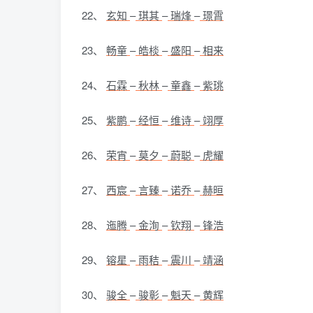
22、
玄知
–
琪其
–
瑞烽
–
璟霄
23、
畅童
–
皓棪
–
盛阳
–
相来
24、
石霖
–
秋林
–
童鑫
–
紫珧
25、
紫鹏
–
经恒
–
维诗
–
翊厚
26、
荣宵
–
莫夕
–
蔚聪
–
虎耀
27、
西宸
–
言臻
–
诺乔
–
赫晅
28、
迤腾
–
金洵
–
钦翔
–
锋浩
29、
镕星
–
雨秸
–
震川
–
靖涵
30、
骏全
–
骏彰
–
魁天
–
黄辉