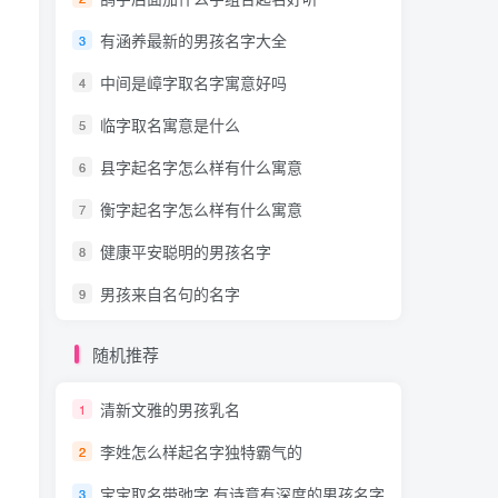
有涵养最新的男孩名字大全
3
中间是嶂字取名字寓意好吗
4
临字取名寓意是什么
5
县字起名字怎么样有什么寓意
6
衡字起名字怎么样有什么寓意
7
健康平安聪明的男孩名字
8
男孩来自名句的名字
9
随机推荐
清新文雅的男孩乳名
1
李姓怎么样起名字独特霸气的
2
宝宝取名带弛字 有诗意有深度的男孩名字
3