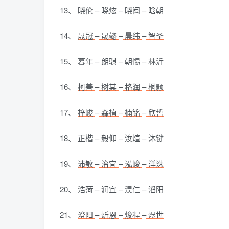
13、
晓伦
–
晓炫
–
晓闽
–
晗朝
14、
晟冠
–
晟懿
–
晨纬
–
智圣
15、
暮年
–
朗骐
–
朝惕
–
林沂
16、
柯善
–
树其
–
格润
–
桐颢
17、
梓峻
–
森植
–
楠铭
–
欣哲
18、
正楷
–
毅仰
–
汝煊
–
沐键
19、
沛敏
–
治宜
–
泓峻
–
洋洙
20、
浩菏
–
润宜
–
淏仁
–
滔阳
21、
澄阳
–
炘恩
–
焌程
–
煜世