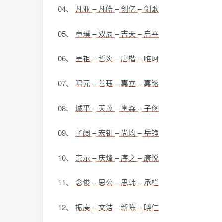
04、
凡亚
–
凡皓
–
创亿
–
剑歌
05、
卓璞
–
双辰
–
吉天
–
启平
06、
呈祖
–
哲炎
–
唐楷
–
唯珂
07、
啸元
–
善珏
–
嘉立
–
嘉镕
08、
城平
–
天茂
–
奥森
–
子佟
09、
子阔
–
宏钏
–
尚均
–
岳铮
10、
崇示
–
庆烽
–
序之
–
康悦
11、
念俊
–
思公
–
思韩
–
承栏
12、
振庚
–
文洁
–
新陈
–
晓仁