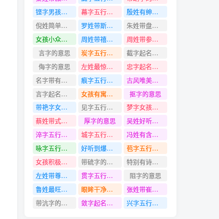
铿字男孩名字大全
幕字五行是什么
殷姓有绅士风度的名字
倪姓简单响亮的名字
罗姓带斯字名字
朱姓带盘字名字
女孩小众干净的名字
周姓带禧字名字
周姓带参字名字
言字的意思
炭字五行是什么
截字起名寓意
侮字的意思
左姓最惊艳100分的名字
忠字起名寓意
名字带有霆字的
痕字五行是什么
古风唯美生僻字的男孩名字
言字起名寓意
女孩有寓意清冷儒雅的名字
抠字的意思
带艳字女孩名字
见字五行是什么
梦字女孩名字大全
蔡姓带式字名字
厚字的意思
吴姓好听有韵味的名字
淬字五行是什么
城字五行是什么
冯姓有含义独特好听的名字
咏字五行是什么
好听到爆又有内涵的男孩名字
苞字五行是什么
女孩积极向上的名字
带硫字的名字
特别有诗意有底蕴的女孩名字
左姓带尊字名字
贯字五行是什么
阻字的意思
鲁姓最旺财的名字
眼眸干净清新的女孩名字
张姓带崔字名字
带沆字的名字
敛字起名寓意
兴字五行是什么