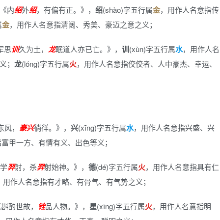
《内
绍
外
绍
，有偏有正。》
，
绍
(shào)字五行属
金
，用作人名意指传
属
金
，用作人名意指清阔、秀美、豪迈之意之义；
军思
训
久为土，
龙
眠道人亦已亡。》
，
训
(xùn)字五行属
水
，用作人名
义；
龙
(lóng)字五行属
火
，用作人名意指佼佼者、人中豪杰、幸运、
东风，
豪
兴
徜徉。》
，
兴
(xīng)字五行属
水
，用作人名意指兴盛、兴
指富甲一方、有情有义、出色等义；
学
羿
射，杀
羿
射始神。》
，
德
(dé)字五行属
火
，用作人名意指具有仁
，用作人名意指有才略、有骨气、有气势之义；
《斟酌世故，
铨
品人物。》
，
星
(xīng)字五行属
火
，用作人名意指明