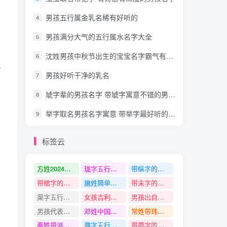
男孩五行属金乳名稀有好听的
4
男孩满分大气的五行属水名字大全
5
沈姓男孩中秋节出生的宝宝名字霸气有风度的
6
热
男孩好听干净的乳名
7
虓字辈的男孩名字 带虓字寓意不错的男孩名字十分洋气
8
举字取名男孩名字寓意 带举字最好听的男孩名字特顺口
9
标签云
、
方姓2024年简单的名字
珑字五行是什么
带纵字的名字
带绾字的名字
施姓简单顺口有气质的名字
带末字的名字
渠字五行是什么
女孩吉利又大气的名字
男孩出自古诗的名字
男孩代表品质的名字
邓姓中国最尊贵的名字
常姓带玮字名字
秦姓带派字名字
潞字五行是什么
带鹉字的名字