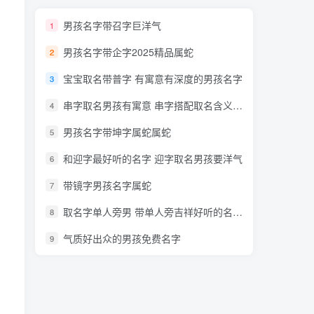
男孩名字带召字巨洋气
1
男孩名字带企字2025精品属蛇
2
宝宝取名带普字 有寓意有深度的男孩名字
3
串字取名男孩有寓意 串字搭配取名含义最好的名字巨好听
4
男孩名字带坤字属蛇属蛇
5
和迎字最好听的名字 迎字取名男孩要洋气
6
带镜字男孩名字属蛇
7
取名字单人旁男 带单人旁吉祥好听的名字顺口
8
气质好出众的男孩免费名字
9