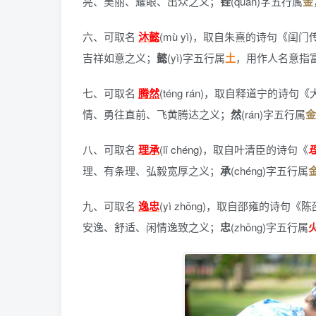
亮、美丽、耀眼、出众之义；
铨
(quán)字五行属
金
六、可取名
沐懿
(mù yì)，
取自朱熹的诗句《闺门
吉祥如意之义；
懿
(yì)字五行属
土
，用作人名意指
七、可取名
腾然
(téng rán)，
取自释道宁的诗句《
情、勇往直前、飞黄腾达之义；
然
(rán)字五行属
金
八、可取名
理承
(lǐ chéng)，
取自叶清臣的诗句《
理、有条理、弘毅宽厚之义；
承
(chéng)字五行属
九、可取名
逸忠
(yì zhōng)，
取自邵雍的诗句《陈
安逸、舒适、闲情逸致之义；
忠
(zhōng)字五行属