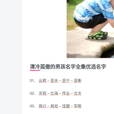
清冷孤傲的男孩名字全集优选名字
01、
云辉
–
亚夫
–
亚宁
–
亚衡
02、
京锐
–
仕海
–
传业
–
佥文
03、
佩兴
–
佩凇
–
佳盟
–
军皓