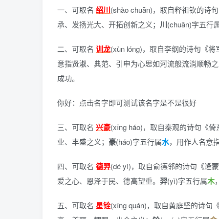
一、可取名
绍川
(shào chuān)，
取自释祖钦的诗句
承、发扬光大、开拓创新之义；
川
(chuān)字五行
二、可取名
训龙
(xùn lóng)，
取自李纲的诗句《将
意指贤淑、典范、引申为心思如河流般流淌顺畅之
成功。
你好：点击名字即可测试该名字是不是很好
三、可取名
兴豪
(xīng háo)，
取自秦观的诗句《倚
业、丰盛之义；
豪
(háo)字五行属
水
，用作人名意
四、可取名
德羿
(dé yì)，
取自俞德邻的诗句《逄蒙
爱之心、恩泽于民、德高望重。
羿
(yì)字五行属
木
五、可取名
星铨
(xīng quán)，
取自黄庭坚的诗句