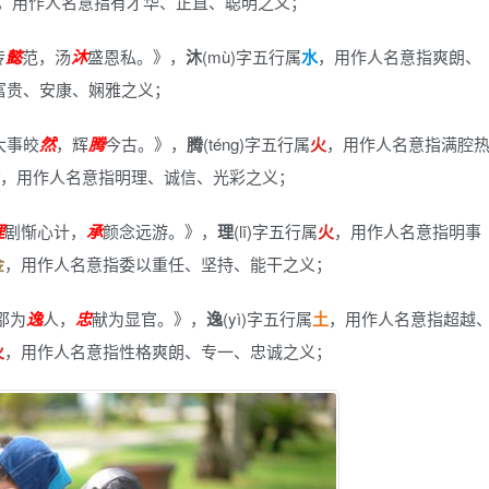
，用作人名意指有才华、正直、聪明之义；
传
懿
范，汤
沐
盛恩私。》
，
沐
(mù)字五行属
水
，用作人名意指爽朗、
富贵、安康、娴雅之义；
大事皎
然
，辉
腾
今古。》
，
腾
(téng)字五行属
火
，用作人名意指满腔
，用作人名意指明理、诚信、光彩之义；
理
剧惭心计，
承
颜念远游。》
，
理
(lǐ)字五行属
火
，用作人名意指明事
金
，用作人名意指委以重任、坚持、能干之义；
邵为
逸
人，
忠
献为显官。》
，
逸
(yì)字五行属
土
，用作人名意指超越
火
，用作人名意指性格爽朗、专一、忠诚之义；