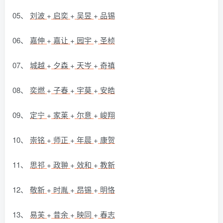
05、
刘波
+
启奕
+
吴昱
+
品锡
06、
嘉伸
+
嘉让
+
园宇
+
圣桢
07、
城越
+
夕森
+
天岑
+
奇禛
08、
奕燃
+
子春
+
宇莫
+
安皓
09、
定宁
+
家莱
+
尔意
+
峻翔
10、
崇铭
+
师正
+
年晨
+
康贺
11、
思祁
+
政翀
+
效和
+
教新
12、
敬新
+
时胤
+
昂锡
+
明恪
13、
易芙
+
昔余
+
映同
+
春志