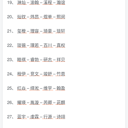
19、
淋灿
–
渝翰
–
溪程
–
瀚谊
20、
灿钗
–
炜昂
–
煜单
–
熙闵
21、
玺橙
–
理容
–
琦豪
–
琰轩
22、
琰锡
–
璞若
–
百川
–
真权
23、
睦祺
–
睿勃
–
研志
–
祥贝
24、
程伊
–
竞文
–
竣舒
–
竹恩
25、
红焱
–
绎淞
–
维学
–
翰盈
26、
耀瑛
–
胤漩
–
芮卿
–
茈麒
27、
蓝宇
–
虔霖
–
行源
–
诗翊