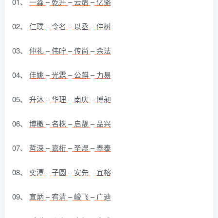
01、
一淼
–
乾升
–
云熠
–
亿骆
02、
仁璞
–
令名
–
以丞
–
仲树
03、
仲礼
–
伟咛
–
传尚
–
余法
04、
佳姚
–
光霖
–
公麒
–
力易
05、
升沐
–
华理
–
南庆
–
博昶
06、
博檄
–
名株
–
启靓
–
品兴
07、
哲深
–
嘉桁
–
圣煜
–
奉泰
08、
奕潭
–
子圆
–
安先
–
宜榕
09、
宣炳
–
宥清
–
峻飞
–
广迪