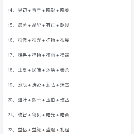
14、
昱初
+
晋严
+
晓彭
+
晓蓁
15、
晨薰
+
晶华
+
有正
+
朗峻
16、
柏傲
+
柏羿
+
栋畅
+
根昱
17、
桂冉
+
梓畅
+
棋雨
+
楷霆
18、
正夏
+
民皓
+
沐焕
+
泰余
19、
泳辰
+
涛贤
+
润弘
+
烁杰
20、
煜叶
+
熙一
+
玉伯
+
玟丞
21、
玟智
+
玺贝
+
皓光
+
皓勇
22、
益亿
+
益毅
+
盛璟
+
礼程