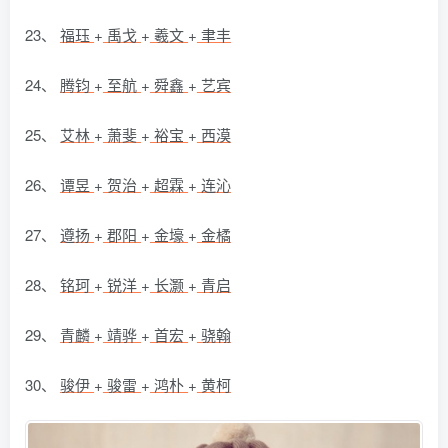
23、
福珏
+
禹戈
+
羲文
+
聿丰
24、
腾钧
+
至航
+
舜鑫
+
艺宾
25、
艾林
+
萧斐
+
裕宝
+
西漠
26、
谭昱
+
贺治
+
超霖
+
连沁
27、
遵扬
+
郡阳
+
金壕
+
金橘
28、
铭珂
+
锐洋
+
长灏
+
青启
29、
青麟
+
靖骅
+
首宏
+
骁翰
30、
骏伊
+
骏雷
+
鸿朴
+
黄柯