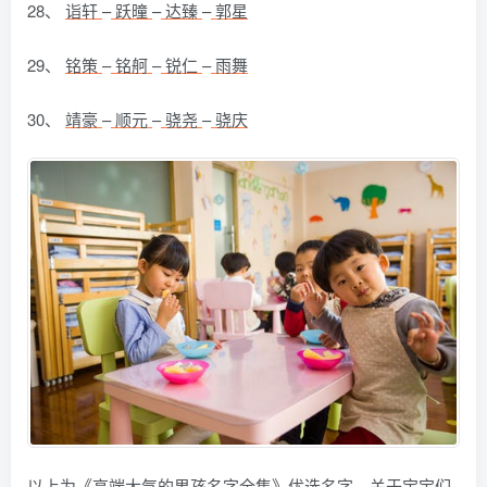
28、
诣轩
–
跃曈
–
达臻
–
郭星
29、
铭策
–
铭舸
–
锐仁
–
雨舞
30、
靖豪
–
顺元
–
骁尧
–
骁庆
以上为《高端大气的男孩名字全集》优选名字，关于宝宝们