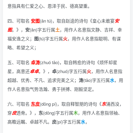
意指具有仁爱之心、恩泽于民、德高望重。
四、可取名
安图
(ān tú)，
取自赵逵的诗句《皇心未敢宴
安
图
。》
，
安
(ān)字五行属
土
，用作人名意指文静、吉祥、幸
福安逸之义；
图
(tú)字五行属
火
，用作人名意指聪明、有谋
略、希望之义；
五、可取名
卓涛
(zhuó tāo)，
取自韩愈的诗句《烦怀却星
星，高意还
卓
卓
。》
，
卓
(zhuó)字五行属
火
，用作人名意指
超越、优秀、不凡、追求完美之义；
涛
(tāo)字五行属
水
，用
作人名意指气势浩瀚、勇于拼搏、刚毅坚定。
六、可取名
东皮
(dōng pí)，
取自释智朋的诗句《
东
涌西没，
穿
皮
透骨。》
，
东
(dōng)字五行属
木
，用作人名意指领袖、
高瞻远瞩、卓越不凡。
皮
(pí)字五行属
水
，