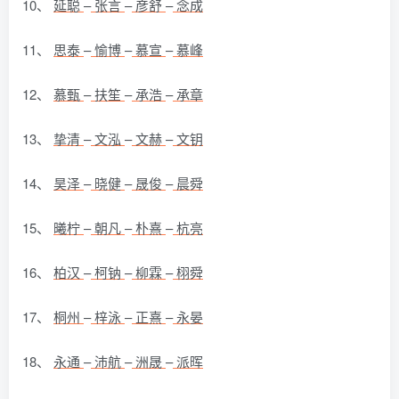
10、
延聪
–
张言
–
彦舒
–
念成
11、
思泰
–
愉博
–
慕宣
–
慕峰
12、
慕甄
–
扶笙
–
承浩
–
承章
13、
挚清
–
文泓
–
文赫
–
文钥
14、
昊泽
–
晓健
–
晟俊
–
晨舜
15、
曦柠
–
朝凡
–
朴熹
–
杭亮
16、
柏汉
–
柯钠
–
柳霖
–
栩舜
17、
桐州
–
梓泳
–
正熹
–
永晏
18、
永通
–
沛航
–
洲晟
–
派晖