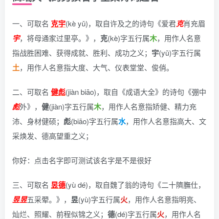
一、可取名
克宇
(kè yǔ)，
取自许及之的诗句《爱君
克
肖充眉
宇
，将母通家过里亭。》
，
克
(kè)字五行属
木
，用作人名意
指战胜困难、获得成就、胜利、成功之义；
宇
(yǔ)字五行属
土
，用作人名意指大度、大气、仪表堂堂、俊俏。
二、可取名
健彪
(jiàn biāo)，
取自《成语大全》的诗句《弸中
彪
外》
，
健
(jiàn)字五行属
木
，用作人名意指矫健、精力充
沛、身材健硕；
彪
(biāo)字五行属
水
，用作人名意指高大、文
采焕发、德高望重之义；
你好：点击名字即可测试该名字是不是很好
三、可取名
昱德
(yù dé)，
取自魏了翁的诗句《二十隮膴仕，
昱
昱
五采翚。》
，
昱
(yù)字五行属
火
，用作人名意指明亮、
灿烂、照耀、前程似锦之义；
德
(dé)字五行属
火
，用作人名