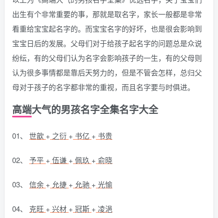
出生有个非常重要的事，那就是取名字，家长一般都是非常
看重给宝宝起名字的。而宝宝名字的好坏，也是很会影响到
宝宝日后的发展。父母们对于给孩子起名字的问题总是众说
纷纭，有的父母们认为名字会影响孩子的一生，有的父母则
认为很多事情都是靠后天努力的，但是不管会怎样，总归父
母对于孩子的名字都非常的重视，而且名字要与时俱进。
高端大气的男孩名字全集名字大全
01、
世歆
+
之衍
+
书亿
+
书贵
02、
予平
+
伍谦
+
佩玖
+
俞晓
03、
信余
+
允捷
+
允驰
+
光愉
04、
克旺
+
兴材
+
冠斯
+
凌浥