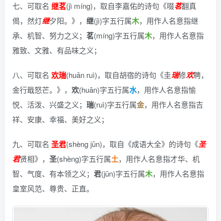
七、可取名
继茗
(jì míng)，
取自李嘉佑的诗句《啜
茗
翻真
偈，然灯
继
夕阳。》
，
继
(jì)字五行属
木
，用作人名意指继
承、机智、努力之义；
茗
(míng)字五行属
木
，用作人名意指
雅致、文雅、有品味之义；
八、可取名
欢瑞
(huān ruì)，
取自胡宿的诗句《圭
瑞
修
欢
聘，
金行戢怒芒。》
，
欢
(huān)字五行属
水
，用作人名意指愉
悦、活泼、兴盛之义；
瑞
(ruì)字五行属
金
，用作人名意指吉
祥、安康、幸福、美好之义；
九、可取名
圣君
(shèng jūn)，
取自《成语大全》的诗句《
圣
君
贤相》
，
圣
(shèng)字五行属
土
，用作人名意指才华、机
智、气度、有本领之义；
君
(jūn)字五行属
木
，用作人名意指
皇室风范、尊贵、正直。