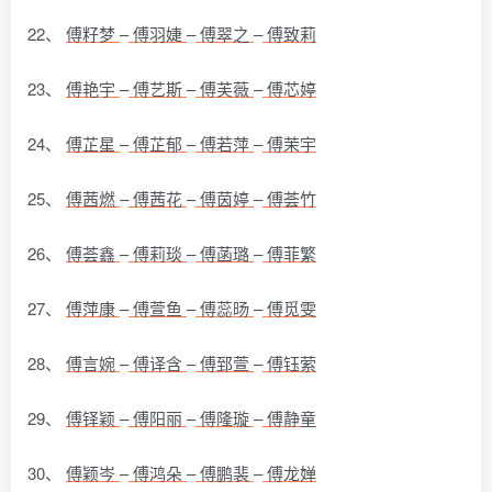
22、
傅籽梦
–
傅羽婕
–
傅翠之
–
傅致莉
23、
傅艳宇
–
傅艺斯
–
傅芙薇
–
傅芯婷
24、
傅芷星
–
傅芷郁
–
傅若萍
–
傅茉宇
25、
傅茜燃
–
傅茜花
–
傅茵婷
–
傅荟竹
26、
傅荟鑫
–
傅莉琰
–
傅菡璐
–
傅菲繁
27、
傅萍康
–
傅萱鱼
–
傅蕊旸
–
傅觅雯
28、
傅言婉
–
傅译含
–
傅郅萱
–
傅钰萦
29、
傅铎颖
–
傅阳丽
–
傅隆璇
–
傅静童
30、
傅颖岑
–
傅鸿朵
–
傅鹏裴
–
傅龙婵