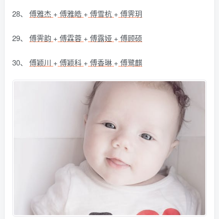
28、
傅雅杰
+
傅雅皓
+
傅雪杭
+
傅霁玥
29、
傅霁韵
+
傅霖蓉
+
傅露娅
+
傅顾硕
30、
傅颖川
+
傅颖科
+
傅香琳
+
傅鹭麒