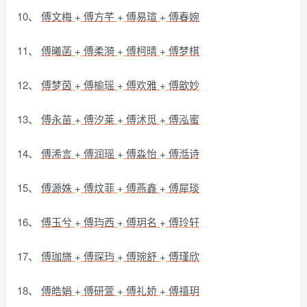
10、
傅文梅
+
傅方芊
+
傅易瑄
+
傅春婉
11、
傅曦菡
+
傅柔漪
+
傅柯晴
+
傅梦棋
12、
傅梦茵
+
傅榆瑶
+
傅欢雅
+
傅歆妙
13、
傅永苗
+
傅汐莱
+
傅沭觅
+
傅泓蜜
14、
傅浠言
+
傅润瑶
+
傅淼怡
+
傅湉诗
15、
傅源姝
+
傅炆菲
+
傅燕鑫
+
傅犀琰
16、
傅玉兮
+
傅玙西
+
傅玥名
+
傅玲轩
17、
傅珈旖
+
傅琛玙
+
傅琬舒
+
傅瑾欣
18、
傅皓娟
+
傅研萱
+
傅礼娇
+
傅禧玥