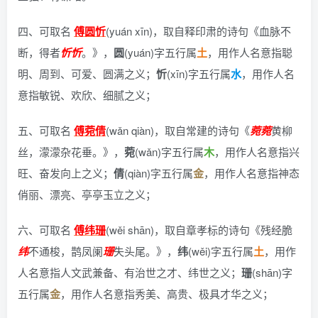
四、可取名
傅圆忻
(yuán xīn)，
取自释印肃的诗句《血脉不
断，得者
忻
忻
。》
，
圆
(yuán)字五行属
土
，用作人名意指聪
明、周到、可爱、圆满之义；
忻
(xīn)字五行属
水
，用作人名
意指敏锐、欢欣、细腻之义；
五、可取名
傅菀倩
(wǎn qiàn)，
取自常建的诗句《
菀
菀
黄柳
丝，濛濛杂花垂。》
，
菀
(wǎn)字五行属
木
，用作人名意指兴
旺、奋发向上之义；
倩
(qiàn)字五行属
金
，用作人名意指神态
俏丽、漂亮、亭亭玉立之义；
六、可取名
傅纬珊
(wěi shān)，
取自章孝标的诗句《残经脆
纬
不通梭，鹊凤阑
珊
失头尾。》
，
纬
(wěi)字五行属
土
，用作
人名意指人文武兼备、有治世之才、纬世之义；
珊
(shān)字
五行属
金
，用作人名意指秀美、高贵、极具才华之义；