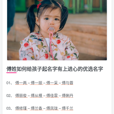
傅姓如何给孩子起名字有上进心的优选名字
01、
傅一两
–
傅一丽
–
傅一采
–
傅与蓉
02、
傅丽俊
–
傅从槿
–
傅佳霏
–
傅俐丹
03、
傅修瑾
–
傅兰香
–
傅凤珑
–
傅千兰