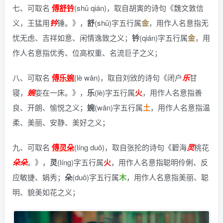
七、可取名
傅舒钤
(shū qián)，
取自胡寅的诗句《魏文敦信
义，王猛用
钤
锤。》
，
舒
(shū)字五行属
金
，用作人名意指无
忧无虑、吉祥如意、闲情逸致之义；
钤
(qián)字五行属
金
，用
作人名意指优秀、位高权重、名流巨子之义；
八、可取名
傅乐婉
(lè wǎn)，
取自刘攽的诗句《闭户
乐
甘
寝，
婉
娈在一床。》
，
乐
(lè)字五行属
火
，用作人名意指善
良、开朗、愉悦之义；
婉
(wǎn)字五行属
土
，用作人名意指温
柔、美丽、安静、美好之义；
九、可取名
傅灵朵
(líng duǒ)，
取自张抡的诗句《碧海
灵
桃花
朵
朵
。》
，
灵
(líng)字五行属
火
，用作人名意指聪明伶俐、反
应敏捷、娟秀；
朵
(duǒ)字五行属
木
，用作人名意指美丽、聪
明、貌美如花之义；