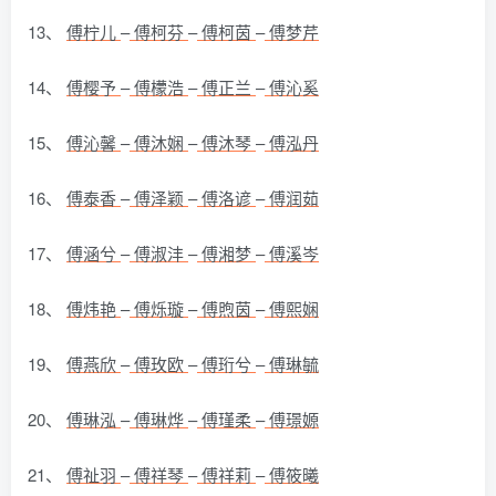
13、
傅柠儿
–
傅柯芬
–
傅柯茵
–
傅梦芹
14、
傅樱予
–
傅檬浩
–
傅正兰
–
傅沁奚
15、
傅沁馨
–
傅沐娴
–
傅沐琴
–
傅泓丹
16、
傅泰香
–
傅泽颖
–
傅洛谚
–
傅润茹
17、
傅涵兮
–
傅淑沣
–
傅湘梦
–
傅溪岑
18、
傅炜艳
–
傅烁璇
–
傅煦茵
–
傅熙娴
19、
傅燕欣
–
傅玫欧
–
傅珩兮
–
傅琳毓
20、
傅琳泓
–
傅琳烨
–
傅瑾柔
–
傅璟嫄
21、
傅祉羽
–
傅祥琴
–
傅祥莉
–
傅筱曦