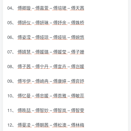
04、
傅卿璇
–
傅嘉萱
–
傅培珺
–
傅天茜
05、
傅妍仪
–
傅妍琳
–
傅妤余
–
傅姝桥
06、
傅姿滢
–
傅娅琼
–
傅娅铭
–
傅婉悠
07、
傅婧慧
–
傅媛璐
–
傅媛莹
–
傅子姗
08、
傅子茜
–
傅宁丹
–
傅宣卉
–
傅岂媛
09、
傅岑伊
–
傅崎冉
–
傅康婷
–
傅弈妤
10、
傅忆曼
–
傅忠媛
–
傅恩雅
–
傅敏蕊
11、
傅昳喆
–
傅智妙
–
傅智岚
–
傅智雯
12、
傅曼凌
–
傅朝茜
–
傅松澳
–
傅林梅