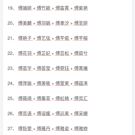
19、
傅端妍
+
傅竹颖
+
傅笛菁
+
傅紫艳
20、
傅美麟
+
傅羽娟
+
傅聿汐
+
傅至妍
21、
傅艳子
+
傅艺弦
+
傅芊偌
+
傅芊榕
22、
傅花羽
+
傅芷妃
+
傅芸松
+
傅茹兮
23、
傅荟宇
+
傅荟莹
+
傅菀钰
+
傅菁爔
24、
傅萍瑜
+
傅萧筱
+
傅萱茉
+
傅蕴浠
25、
傅薇靖
+
傅薰菲
+
傅虹楠
+
傅觅汇
26、
傅觅语
+
傅谣媛
+
傅远美
+
傅采姗
27、
傅铄雯
+
傅雁丹
+
傅雅姿
+
傅雅嵚