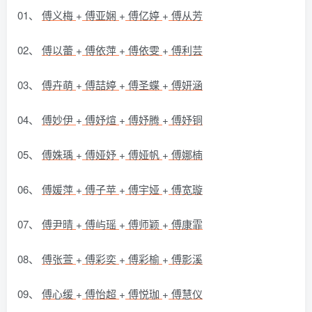
01、
傅义梅
+
傅亚娴
+
傅亿婷
+
傅从芳
02、
傅以蕾
+
傅依萍
+
傅依雯
+
傅利芸
03、
傅卉萌
+
傅喆婷
+
傅圣蝶
+
傅妍涵
04、
傅妙伊
+
傅妤煊
+
傅妤腾
+
傅妤铜
05、
傅姝瑀
+
傅娅妤
+
傅娅帆
+
傅娜楠
06、
傅媛萍
+
傅子苹
+
傅宇娅
+
傅宽璇
07、
傅尹晴
+
傅屿瑶
+
傅师颖
+
傅康霏
08、
傅张萱
+
傅彩奕
+
傅彩榆
+
傅影溪
09、
傅心缓
+
傅怡超
+
傅悦珈
+
傅慧仪