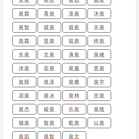
泉霖
青泉
泽泉
沐泉
泉智
斌泉
祖泉
天泉
泉霖
昱泉
铭泉
梓泉
东泉
文泉
清泉
泉峰
沐泉
奕泉
泉鑫
思泉
泉辉
泉泽
泉甫
泉宇
润泉
泉冰
泉林
宗泉
泉杰
峻泉
乐泉
泉皓
锦泉
智泉
乾泉
以泉
泉凯
泉智
泉文