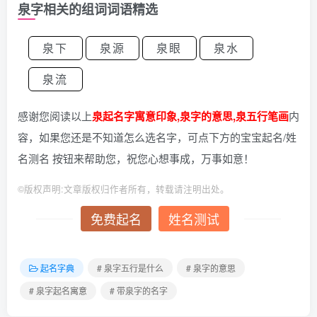
泉字相关的组词词语精选
泉下
泉源
泉眼
泉水
泉流
感谢您阅读以上
泉起名字寓意印象,泉字的意思,泉五行笔画
内
容，如果您还是不知道怎么选名字，可点下方的宝宝起名/姓
名测名 按钮来帮助您，祝您心想事成，万事如意！
©
版权声明:文章版权归作者所有，转载请注明出处。
免费起名
姓名测试
起名字典
# 泉字五行是什么
# 泉字的意思
# 泉字起名寓意
# 带泉字的名字