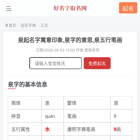
起名
首页
起名字典
正文
泉起名字寓意印象,泉字的意思,泉五行笔画
日期:2026-06-03 15:00 作者:爱国老师
免费起名
泉字的基本信息
简体
泉
繁体
泉
拼音
quán
笔画
9
五行属性
水
康熙字典笔画
9
画