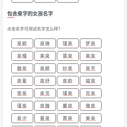
包含泉字的女孩名字
点击名字可测试名字怎么样？
泉颖
泉琳
瑾泉
梦泉
泉槿
美泉
蓉泉
美泉
馥泉
泉颖
妙泉
泉芳
泉曼
泉妤
泉韵
韫泉
雯泉
泉觅
瑾泉
觅泉
瑾泉
泉馥
馨泉
雅泉
泉汐
曼泉
菁泉
美泉