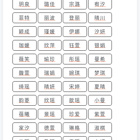
玥泉
璐佳
宗潞
宥汐
菲特
丽波
登丽
晴川
颖成
瑾媛
伊娜
汐妍
珈媛
欣萍
钰萱
银娟
薇笑
瑜珍
彤瑶
曼希
馥萱
瑞娟
婉琪
梦琪
绮瑶
晴妍
宋婷
夏晴
韵菱
欣瑶
歆瑶
小曼
蓓曦
景瑶
珍爱
紫萱
家汐
德萱
琳格
淑棋