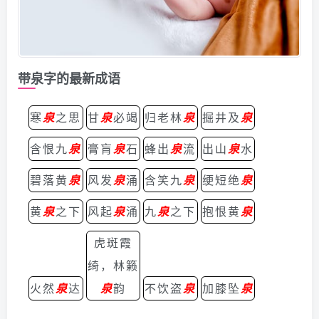
带泉字的最新成语
寒
泉
之思
甘
泉
必竭
归老林
泉
掘井及
泉
含恨九
泉
膏肓
泉
石
蜂出
泉
流
出山
泉
水
碧落黄
泉
风发
泉
涌
含笑九
泉
绠短绝
泉
黄
泉
之下
风起
泉
涌
九
泉
之下
抱恨黄
泉
虎斑霞
绮，林籁
火然
泉
达
泉
韵
不饮盗
泉
加膝坠
泉