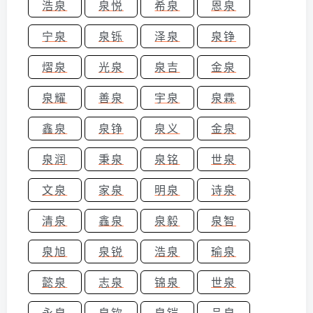
浩泉
泉悦
希泉
恩泉
宁泉
泉铄
泽泉
泉铮
熠泉
光泉
泉吉
金泉
泉耀
善泉
宇泉
泉霖
鑫泉
泉铮
泉义
金泉
泉润
秉泉
泉铭
世泉
文泉
家泉
明泉
诗泉
清泉
鑫泉
泉毅
泉智
泉旭
泉锐
浩泉
瑜泉
懿泉
志泉
锦泉
世泉
永泉
泉钦
泉铠
品泉