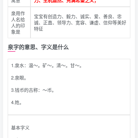
寓意
力、生机盎然、充满希望之义；
泉用作
宝宝有创造力、毅力、诚实、爱、善良、忠
人名给
诚、正直、领导力、宽容、谦虚、信仰等美好
人的印
特征
象是
泉字的意思、字义是什么
1.泉水：温～。矿～。清～。甘～。
2.泉眼。
3.钱币的古称：～币。
4.姓。
基本字义