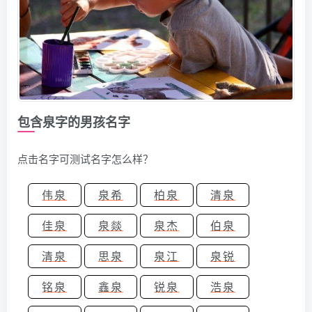
包含泉字的男孩名字
点击名字可测试名字怎么样？
伟泉
泉希
柏泉
清泉
佳泉
泉燚
泉杰
伯泉
清泉
思泉
泉江
泉锐
铭泉
鑫泉
锐泉
浩泉