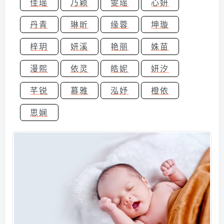
佳瑶
乃颖
雯瑶
心妍
丹青
琳昕
缘蓉
坤璇
梓玥
妍溪
艳丽
姝苗
漫熙
依灵
皓妮
妍汐
芊锐
慕雅
泓妤
橙依
思娴