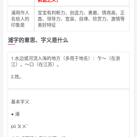
浦用作人
宝宝有判断力、创造力、勇敢、情商高、正
名给人的
直、领导力、宽容、自律、欣赏力、激情等
印象是
美好特征
浦字的意思、字义是什么
1.水边或河流入海的地方（多用于地名）：乍～（在浙
江）。～口（在江苏）。
2.姓。
基本字义
● 浦
pǔ ㄆㄨˇ