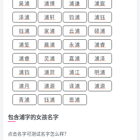
昊浦
浦博
浦谦
浦宸
泽浦
浦轩
钧浦
浦钰
钰浦
家浦
云浦
硕浦
浦笙
晨浦
永浦
浦睿
浦睿
灵浦
嘉浦
浦泽
浦钧
浦羿
浦江
明浦
浦月
浦源
译浦
浦源
青浦
钰浦
恩浦
包含浦字的女孩名字
点击名字可测试名字怎么样？