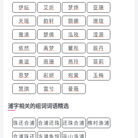
伊妘
艾炘
梦烨
亚珊
天瑶
韵轩
颢娜
璟瑄
雅清
楚倩
泓玫
滢源
依然
禹梦
馨彤
辰丹
美谊
雨珊
燕玲
菲莉
思梦
彩妍
宛棠
玉梅
慧琪
雲兮
曼薇
浦字相关的组词词语精选
珠还合浦
合浦还珠
还珠合浦
樵村渔浦
合浦珠还
冻浦鱼惊
巫山洛浦