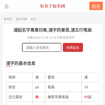
起名
首页
起名字典
正文
浦起名字寓意印象,浦字的意思,浦五行笔画
日期:2026-07-08 13:15 作者:励志老师
免费起名
浦字的基本信息
简体
浦
繁体
浦
拼音
pǔ
笔画
10
五行属性
水
康熙字典笔画
11
画