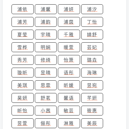
浦依
浦馨
浦妍
浦汐
浦芳
浦韵
浦茵
丁怡
夏莹
宇晴
千雅
婧舒
雪桦
明娴
暖萱
芸妃
秀芳
修绮
怡箫
璐垚
璇昕
昱晴
语彤
海琳
美琪
思霏
昕媛
昱宛
昊妍
舒茗
馨语
芊姸
昕怡
小茜
敏芸
筱惠
昱萱
俪彤
淋雅
美辰