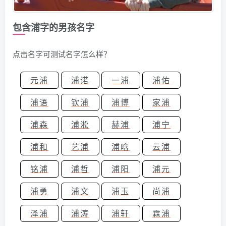
包含浦字的男孩名字
点击名字可测试名字怎么样？
元浦
浦诺
一浦
浦佑
浦语
钦浦
浦博
家浦
浦森
浦淞
赫浦
浦宁
浦和
艺浦
浦晗
云浦
铭浦
浦哲
浦阳
浦元
浦勇
浦文
浦玉
尚浦
泽浦
浦涛
浦轩
霖浦