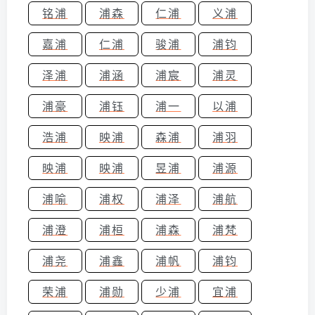
铭浦
浦森
仁浦
义浦
嘉浦
仁浦
骏浦
浦钧
泽浦
浦涵
浦宸
浦灵
浦豪
浦钰
浦一
以浦
浩浦
映浦
森浦
浦羽
映浦
映浦
昱浦
浦源
浦喻
浦权
浦泽
浦航
浦澄
浦桓
浦森
浦梵
浦尧
浦鑫
浦帆
浦钧
荣浦
浦勋
少浦
宜浦