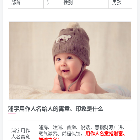
部首
氵
性别
男孩
浦字用作人名给人的寓意、印象是什么
浦海、姓浦、善辩、说话，意指财源广进、
浦字用作
意气激昂、前程似锦。
用作人名意指财富、
人名寓意
前途之义；