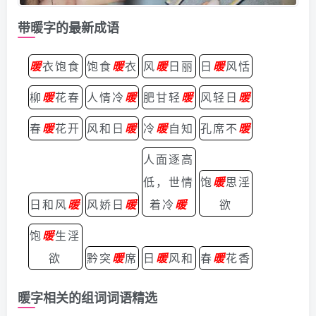
带暖字的最新成语
暖
衣饱食
饱食
暖
衣
风
暖
日丽
日
暖
风恬
柳
暖
花春
人情冷
暖
肥甘轻
暖
风轻日
暖
春
暖
花开
风和日
暖
冷
暖
自知
孔席不
暖
人面逐高
低，世情
饱
暖
思淫
日和风
暖
风娇日
暖
着冷
暖
欲
饱
暖
生淫
欲
黔突
暖
席
日
暖
风和
春
暖
花香
暖字相关的组词词语精选