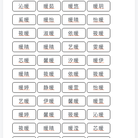
沁暖
暖茹
暖悠
暖玥
奚暖
暖怡
暖晴
怡暖
筱暖
淑暖
依暖
筱暖
暖晴
暖晴
艺暖
雯暖
芯暖
馨暖
汐暖
暖伊
暖晴
筱暖
依暖
筱暖
暖婷
静暖
暖萱
怡暖
艺暖
伊暖
馨暖
暖萱
暖婷
馨暖
筱暖
沁暖
筱暖
暖晴
暖滢
芯暖