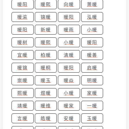
暖阳
暖熙
向暖
萧暖
暖渝
锦暖
暖阳
泓暖
暖阳
新暖
暖雨
小暖
暖树
暖熙
小暖
暖阳
宜暖
柏暖
清暖
暖善
暖锦
暖桐
暖阳
启暖
崇暖
暖玉
暖焱
明暖
熙暖
煜暖
小暖
家暖
靖暖
暖维
暖家
一暖
言暖
皓暖
安暖
玉暖