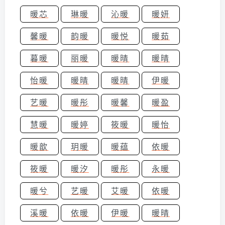
暖芯
琳暖
沁暖
暖妍
馨暖
韵暖
暖悦
暖茹
暮暖
丽暖
暖晴
暖晴
怡暖
暖晴
暖晴
伊暖
艺暖
暖彤
暖馨
暖盈
慧暖
暖婷
筱暖
暖怡
暖歆
玥暖
暖蕴
依暖
筱暖
暖汐
暖彤
永暖
暖兮
艺暖
艾暖
依暖
溪暖
依暖
伊暖
暖晴