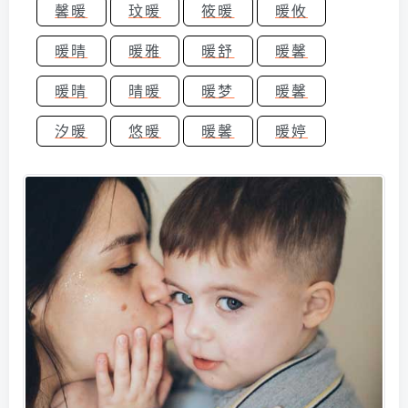
馨暖
玟暖
筱暖
暖攸
暖晴
暖雅
暖舒
暖馨
暖晴
晴暖
暖梦
暖馨
汐暖
悠暖
暖馨
暖婷