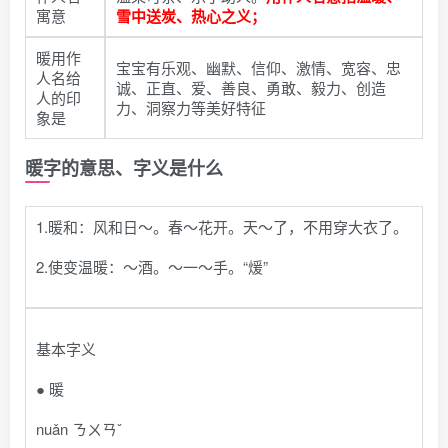
寓意
雪中送炭、热心之义；
暖用作
宝宝有乐观、幽默、信仰、激情、宽容、忠
人名给
诚、正直、爱、善良、勇敢、毅力、创造
人的印
力、洞察力等美好特征
象是
暖字的意思、字义是什么
1.暖和：风和日～。春～花开。天～了，不用穿大衣了。
2.使变温暖：～酒。～一～手。“煖”
基本字义
● 暖
nuǎn ㄋㄨㄢˇ