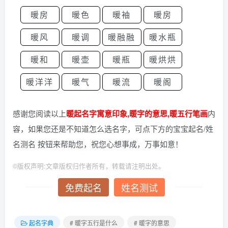
暖房
暖色
暖袖
暖房
暖风
暖调
暖融融
暖水瓶
暖和
暖壶
暖瓶
暖烘烘
暖洋洋
暖气
暖流
暖阁
感谢您阅读以上
暖起名字寓意印象,暖字的意思,暖五行笔画
内
容，如果您还是不知道怎么选名字，可点下方的宝宝起名/姓
名测名 按钮来帮助您，祝您心想事成，万事如意！
©
版权声明:文章版权归作者所有，转载请注明出处。
免费起名
姓名测试
起名字典
# 暖字五行是什么
# 暖字的意思