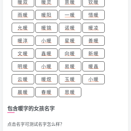
暖双
暖灵
意暖
钦暖
雨暖
暖阳
一暖
惜暖
允暖
暖锦
诺暖
暖凌
暖淳
小暖
星暖
善暖
文暖
鑫暖
向暖
新暖
明暖
小暖
易暖
暖鑫
云暖
暖煜
玉暖
小暖
晨暖
春暖
恩暖
包含暖字的女孩名字
点击名字可测试名字怎么样？