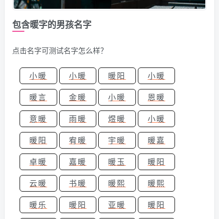
包含暖字的男孩名字
点击名字可测试名字怎么样？
小暖
小暖
暖阳
小暖
暖言
金暖
小暖
恩暖
意暖
雨暖
煜暖
小暖
暖阳
宥暖
宇暖
暖嘉
卓暖
嘉暖
暖玉
暖阳
云暖
书暖
暖熙
暖熙
暖乐
暖阳
亚暖
暖阳