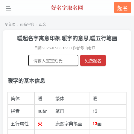
起名
首页
起名字典
正文
暖起名字寓意印象,暖字的意思,暖五行笔画
日期:2026-07-08 16:00 作者:乐山老师
免费起名
暖字的基本信息
简体
暖
繁体
暖
拼音
nuǎn
笔画
13
五行属性
火
康熙字典笔画
13
画