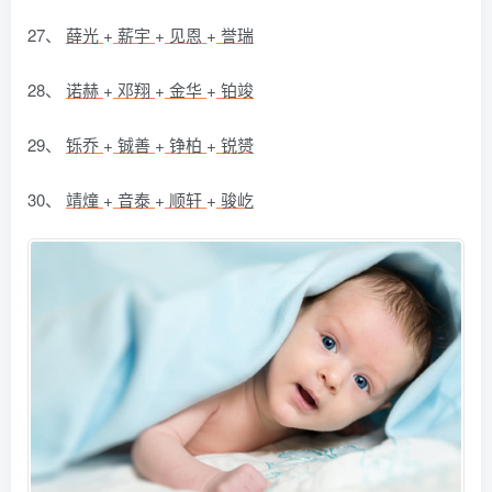
27、
薛光
+
薪宇
+
见恩
+
誉瑞
28、
诺赫
+
邓翔
+
金华
+
铂竣
29、
铄乔
+
铖善
+
铮柏
+
锐赟
30、
靖燑
+
音泰
+
顺轩
+
骏屹