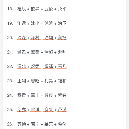
18、
楦辰
+
歆昇
+
武伦
+
永平
19、
沁远
+
沐小
+
沭滨
+
治卫
20、
泠森
+
泽村
+
浩翊
+
润拯
21、
涵乙
+
淞锴
+
清超
+
源帅
22、
潇北
+
煜柔
+
熠铎
+
玉几
23、
王翊
+
睿昭
+
礼昊
+
福和
24、
穆青
+
章丰
+
竣宸
+
紫名
25、
绍亦
+
聿洋
+
良果
+
芦溪
26、
苏扬
+
若宁
+
莱东
+
蒋然