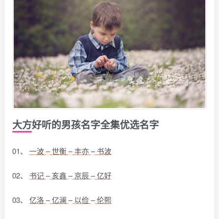
大方好听的男孩名字全集优选名字
01、
一波
–
世衡
–
丰亦
–
书波
02、
书记
–
亥鑫
–
京辰
–
亿好
03、
亿洛
–
亿澜
–
以俭
–
伦熙