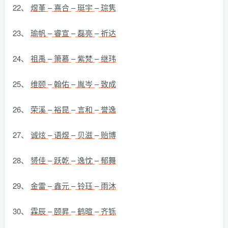
22、
煜堇
–
熹合
–
珽宇
–
琮隽
23、
瑜帆
–
睿宣
–
磊亮
–
祈达
24、
祖禹
–
箫慕
–
紫梵
–
继玮
25、
维颐
–
翰佑
–
胤岑
–
致成
26、
荣溪
–
裕昆
–
言和
–
誉逸
27、
诚炫
–
语煜
–
贝滋
–
贻博
28、
赟佳
–
跃乾
–
逸忱
–
郁舞
29、
金雷
–
鑫元
–
铃珏
–
雨沐
30、
霖辰
–
颐昇
–
鹤暄
–
齐铄