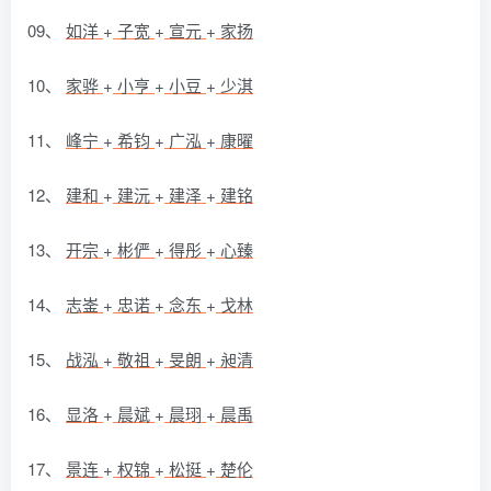
09、
如洋
+
子宽
+
宣元
+
家扬
10、
家骅
+
小亨
+
小豆
+
少淇
11、
峰宁
+
希钧
+
广泓
+
康曜
12、
建和
+
建沅
+
建泽
+
建铭
13、
开宗
+
彬俨
+
得彤
+
心臻
14、
志崟
+
忠诺
+
念东
+
戈林
15、
战泓
+
敬祖
+
旻朗
+
昶清
16、
显洛
+
晨斌
+
晨珝
+
晨禹
17、
景连
+
权锦
+
松挺
+
楚伦