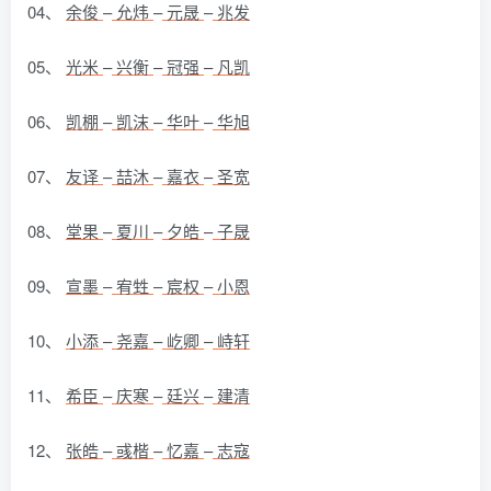
04、
余俊
–
允炜
–
元晟
–
兆发
05、
光米
–
兴衡
–
冠强
–
凡凯
06、
凯棚
–
凯沫
–
华叶
–
华旭
07、
友译
–
喆沐
–
嘉衣
–
圣宽
08、
堂果
–
夏川
–
夕皓
–
子晟
09、
宣墨
–
宥甡
–
宸权
–
小恩
10、
小添
–
尧嘉
–
屹卿
–
峙轩
11、
希臣
–
庆寒
–
廷兴
–
建清
12、
张皓
–
彧楷
–
忆嘉
–
志寇