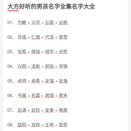
大方好听的男孩名字全集名字大全
01、
为敏
+
义宗
+
云居
+
云航
02、
亦成
+
仁煌
+
代浩
+
俊贺
03、
信希
+
倚旭
+
倾宇
+
光煕
04、
兴刚
+
凌新
+
前佑
+
华铮
05、
卓帅
+
卓希
+
友强
+
友逸
06、
号展
+
名霖
+
君熠
+
君禾
07、
启满
+
启钦
+
呈泰
+
唯朋
08、
喆阳
+
垚权
+
壬申
+
奕侨