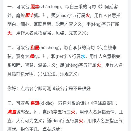
一、可取名
照丰
(zhào fēng)，
取自王采的诗句《如何延客
处，庭燎
照丰
狐。》
，
照
(zhào)字五行属
火
，用作人名意指
明白、细心、耳聪目明、聪明才智之义；
丰
(fēng)字五行属
火
，用作人名意指富裕、风姿、充实之义；
二、可取名
和晟
(hé shèng)，
取自李恭的诗句《何当被朱
弦，齎身大
晟
府。》
，
和
(hé)字五行属
水
，用作人名意指关
系和睦、智慧、温柔之义；
晟
(shèng)字五行属
火
，用作人名
意指前途光明、兴旺发达、乐观之义；
你好：点击名字即可测试该名字是不是很好
三、可取名
熹道
(xī dào)，
取自刘敞的诗句《涤涤原野旷，
熹
熹
城郭深。》
，
熹
(xī)字五行属
火
，用作人名意指豪情、正
直、大有可为之义；
道
(dào)字五行属
火
，用作人名意指正气
凛然、抱负不凡、卓有成就；