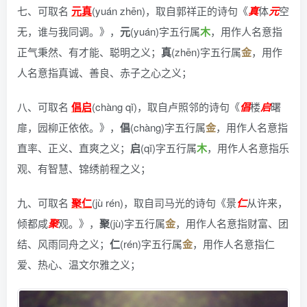
七、可取名
元真
(yuán zhēn)，
取自郭祥正的诗句《
真
体
元
空
无，谁与我同调。》
，
元
(yuán)字五行属
木
，用作人名意指
正气秉然、有才能、聪明之义；
真
(zhēn)字五行属
金
，用作
人名意指真诚、善良、赤子之心之义；
八、可取名
倡启
(chàng qǐ)，
取自卢照邻的诗句《
倡
楼
启
曙
扉，园柳正依依。》
，
倡
(chàng)字五行属
金
，用作人名意指
直率、正义、直爽之义；
启
(qǐ)字五行属
木
，用作人名意指乐
观、有智慧、锦绣前程之义；
九、可取名
聚仁
(jù rén)，
取自司马光的诗句《景
仁
从许来，
倾都咸
聚
观。》
，
聚
(jù)字五行属
金
，用作人名意指财富、团
结、风雨同舟之义；
仁
(rén)字五行属
金
，用作人名意指仁
爱、热心、温文尔雅之义；