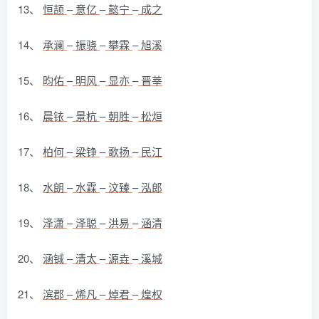
13、
恒颉
–
意亿
–
懿宁
–
成之
14、
承澜
–
振骁
–
攀霖
–
旭溪
15、
昀佑
–
明风
–
显亦
–
晋莘
16、
晨铱
–
景杭
–
朝胜
–
松烜
17、
柏何
–
梁铮
–
歌扬
–
民江
18、
水朗
–
水霖
–
汶臻
–
泓郎
19、
泽潇
–
泽聪
–
洪易
–
涵清
20、
涵铖
–
清太
–
源垚
–
溪城
21、
滨郡
–
烯凡
–
焯君
–
煌权