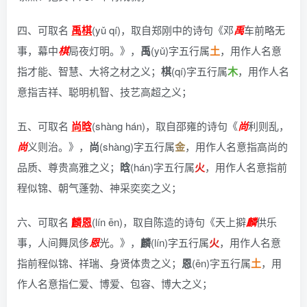
四、可取名
禹棋
(yǔ qí)，
取自郑刚中的诗句《邓
禹
车前略无
事，幕中
棋
局夜灯明。》
，
禹
(yǔ)字五行属
土
，用作人名意
指才能、智慧、大将之材之义；
棋
(qí)字五行属
木
，用作人名
意指吉祥、聪明机智、技艺高超之义；
五、可取名
尚晗
(shàng hán)，
取自邵雍的诗句《
尚
利则乱，
尚
义则治。》
，
尚
(shàng)字五行属
金
，用作人名意指高尚的
品质、尊贵高雅之义；
晗
(hán)字五行属
火
，用作人名意指前
程似锦、朝气蓬勃、神采奕奕之义；
六、可取名
麟恩
(lín ēn)，
取自陈造的诗句《天上擗
麟
供乐
事，人间舞凤侈
恩
光。》
，
麟
(lín)字五行属
火
，用作人名意
指前程似锦、祥瑞、身贤体贵之义；
恩
(ēn)字五行属
土
，用
作人名意指仁爱、博爱、包容、博大之义；