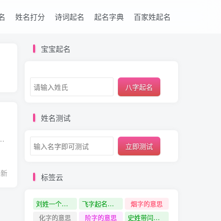
名
姓名打分
诗词起名
起名字典
百家姓起名
宝宝起名
八字起名
姓名测试
阔、言心言志的好名，对女孩子来说无疑是一笔取之不尽的无形财富。因此，父母们十分重视给女宝宝起名字，想尽各种办法，绞...
立即测试
最新
标签云
刘姓一个温柔干净的名字
飞字起名寓意
烟字的意思
化字的意思
阶字的意思
史姓带闫字名字