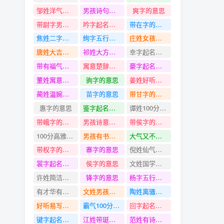
邹姓洋气优雅的名字
男孩诗句中儒雅大气宝的名字
爽字的意思
带尉字男孩名字
吟字起名寓意
带在字的名字
焦姓二字霸气的名字
绚字五行是什么
庄姓女孩名字
唐姓大吉好运的名字
祁姓大方新颖的名字
幸字起名寓意
带有福气祥瑞100分的男孩名字
寓意楚辞中惊艳的女孩名字
豪字起名寓意
董姓寓意稳重女孩的名字
驹字的意思
姜姓好听听顺口的名字
蔺姓温婉大气内涵的名字
苗字的意思
带甘字的名字
惠字的意思
鉴字起名寓意
谭姓100分顺口的名字
带峨字的名字
男孩诗意优雅的名字
带侯字的名字
100分高雅的男孩名字
男孩有书香气息的名字
大气又不失优雅有涵养的女孩名字
带权字的名字
寨字的意思
倪姓仙气古风的名字
裳字起名寓意
侯字的意思
文姓国学名字典故的名字
许姓简洁好听的名字
锋字的意思
杨字五行是什么
有才华有含义的女孩名字
文姓男孩名字
陶姓离骚中最唯美的名字
好听易写顺口的男孩名字
霸气100分的男孩名字
回字起名寓意
键字起名寓意
江姓带珽字名字
范姓有诗意的名字