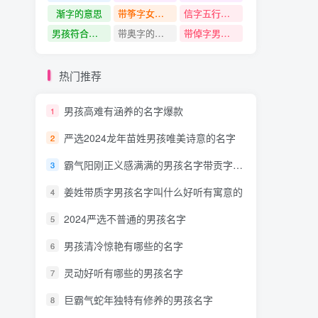
渐字的意思
带筝字女孩名字
信字五行是什么
男孩符合仙气的名字
带奥字的名字
带倬字男孩名字
热门推荐
男孩高难有涵养的名字爆款
1
严选2024龙年苗姓男孩唯美诗意的名字
2
霸气阳刚正义感满满的男孩名字带贡字2024年
3
姜姓带质字男孩名字叫什么好听有寓意的
4
2024严选不普通的男孩名字
5
男孩清冷惊艳有哪些的名字
6
灵动好听有哪些的男孩名字
7
巨霸气蛇年独特有修养的男孩名字
8