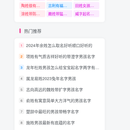
陶姓很有文采的名字
吉利有福气的男孩名字
田姓女孩名字
涂姓带防字名字
聂姓带猛字名字
威字起名寓意
热门推荐
2024年余姓怎么取名好听顺口好听的
1
项姓有气质吉祥好听的带澄字男孩名字
2
龙年杜姓男孩怎么给宝宝起名字两字有含义的
3
属龙易姓2023兔年名字男孩
4
志向高远的魏姓带扩字男孩名字
5
俞姓有寓意简单大方洋气的男孩名字
6
楚辞中最旺的男孩带畅字名字
7
施姓男孩最新有底蕴的名字
8