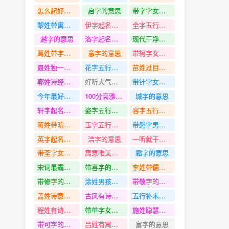
怎么起好听的男孩名字
启字的意思
带字字女孩名字
黎姓带寓意的名字
伊字起名寓意
全字五行是什么
越字的意思
洛字起名寓意
现代干净好听的女孩名字
葛姓带字字名字
意字的意思
带轲字女孩名字
聂姓独一无二有新意的名字
花字五行是什么
苗姓过目不忘的名字
郭姓诗经中最唯美的名字
好听大气有诗意的男孩名字
带针字女孩名字
今年最好听的男孩名字
100分高雅的女孩名字
城字的意思
轩字起名寓意
姿字五行是什么
容字五行是什么
蒋姓带昉字名字
玉字五行是什么
带磐字男孩名字
英字起名寓意
洁字的意思
一听就干净文雅的女孩名字
带荃字女孩名字
寓意唯美空灵的女孩名字
霜字的意思
宋词最霸气的男孩名字
带喜字的名字
李姓带儒字名字
带修字的名字
涂姓男孩名字
带敬字的名字
孟姓诗意淡雅100分的名字
古风有诗意的男孩名字
五行补木的女孩名字
程姓有诗意又儒雅的名字
带单字女孩名字
施姓聪慧大方的名字
带可字的名字
吕姓有寓意好听的名字
富字的意思