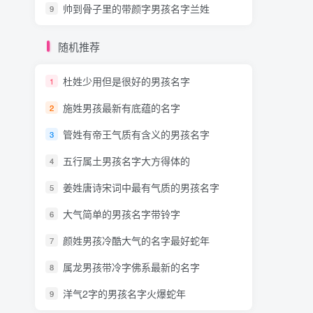
帅到骨子里的带颜字男孩名字兰姓
9
随机推荐
杜姓少用但是很好的男孩名字
1
施姓男孩最新有底蕴的名字
2
管姓有帝王气质有含义的男孩名字
3
五行属土男孩名字大方得体的
4
姜姓唐诗宋词中最有气质的男孩名字
5
大气简单的男孩名字带铃字
6
颜姓男孩冷酷大气的名字最好蛇年
7
属龙男孩带冷字佛系最新的名字
8
洋气2字的男孩名字火爆蛇年
9