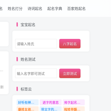
名
姓名打分
诗词起名
起名字典
百家姓起名
宝宝起名
八字起名
姓名测试
 简体 孝 繁体 孝 拼音 xiào 笔画 7 五行属性 水 康熙字典笔画 7画 部首 子 性别 男孩 孝字用作人名给人的寓意、印象是什么 孝字用作人名寓意 孝廉、孝子、孝慈、尽孝，意指敬老...
立即测试
最新
标签云
好听有禅意有涵养的女孩名字
进字的意思
帅字起名寓意
康姓女孩名字
带文字的名字
程姓带磐字名字