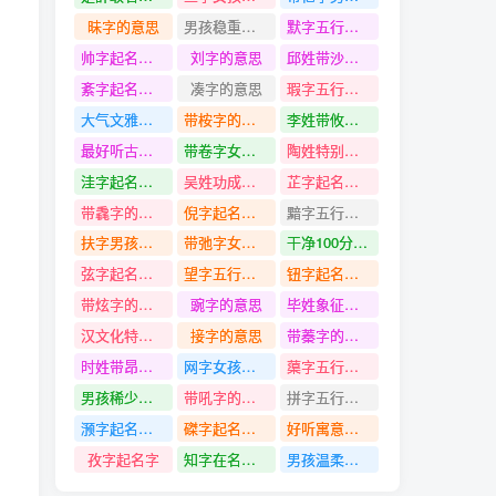
昧字的意思
男孩稳重谦和大气的名字
默字五行是什么
帅字起名寓意
刘字的意思
邱姓带沙字名字
紊字起名寓意
凑字的意思
瑕字五行是什么
大气文雅有气质的女孩名字
带桉字的名字
李姓带攸字名字
最好听古风的女孩名字
带卷字女孩名字
陶姓特别独特的名字
洼字起名寓意
吴姓功成名就的名字
芷字起名寓意
带毳字的名字
倪字起名寓意
黯字五行是什么
扶字男孩名字大全
带弛字女孩名字
干净100分的男孩名字
弦字起名寓意
望字五行是什么
钮字起名寓意
带炫字的名字
豌字的意思
毕姓象征大富大贵的名字
汉文化特色的男孩名字
接字的意思
带蓁字的名字
时姓带昂字名字
网字女孩名字大全
蕖字五行是什么
男孩稀少大气的名字
带吼字的名字
拼字五行是什么
滪字起名寓意
磔字起名寓意
好听寓意快乐的男孩名字
孜字起名字
知字在名字中寓意
男孩温柔含蓄单字名的名字