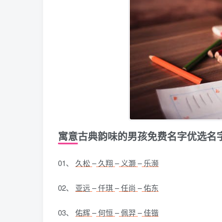
寓意古典韵味的男孩免费名字优选名
01、
久松
–
久翔
–
义灏
–
乐濒
02、
亚远
–
仟琪
–
任尚
–
佑东
03、
佑辉
–
何恒
–
佩羿
–
佳锴