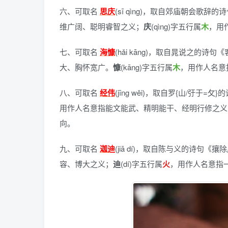
六、可取名
思庆
(sī qìng)，
取自郊庙朝会歌辞的诗
维广阔、聪明睿智之义；
庆
(qìng)字五行属
木
，用
七、可取名
海慷
(hǎi kāng)，
取自晁说之的诗句《
大、胸怀宽广。
慷
(kāng)字五行属
木
，用作人名意
八、可取名
经伟
(jīng wěi)，
取自罗{山/弙于=攵}
用作人名意指能文能武、精明能干、经明行修之义
向。
九、可取名
迦迪
(jiā dí)，
取自陈与义的诗句《攘除
容、博大之义；
迪
(dí)字五行属
火
，用作人名意指