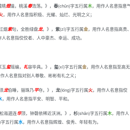
城晴
煜
爚，桃溪
春
浩荡。》
，
春
(chūn)字五行属
木
，用作人名意指意
火
，用作人名意指积极、光耀、灿烂、光明之义；
红烟
紫
句，全胜绿盘
龙
。》
，
紫
(zǐ)字五行属
金
，用作人名意指高贵
作人名意指佼佼者、人中豪杰、幸运、成功。
《玉
玺
瑶编，
礼
容毕具。》
，
玺
(xǐ)字五行属
金
，用作人名意指至高无
用作人名意指对别人尊敬、彬彬有礼之义；
须
龙
伯睡，骊珠乃
平
夺。》
，
龙
(lóng)字五行属
火
，用作人名意指佼
水
，用作人名意指平安、明智、平和。
松迤逦连
华
顶，钟磬依稀近沃洲。》
，
杉
(shān)字五行属
木
，用作人
uá)字五行属
水
，用作人名意指辉煌、俊秀、年轻有为。