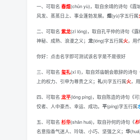
一、可取名
春煜
(chūn yù)，
取自余靖的诗句《霞
风发、蒸蒸日上、事业蓬勃发展。
煜
(yù)字五行属
二、可取名
紫龙
(zǐ lóng)，
取自孔平仲的诗句《露
神秘、成熟、浪漫之义；
龙
(lóng)字五行属
火
，用
你好：点击名字即可测试该名字是不是很好
三、可取名
玺礼
(xǐ lǐ)，
取自郊庙朝会歌辞的诗句
上的权力、引申为尊贵之义；
礼
(lǐ)字五行属
火
，
四、可取名
龙平
(lóng píng)，
取自陈造的诗句《可
佼者、人中豪杰、幸运、成功。
平
(píng)字五行属
五、可取名
杉华
(shān huá)，
取自孙何的诗句《
杉
名意指香气迷人、玲珑、小巧、坚强之义；
华
(h