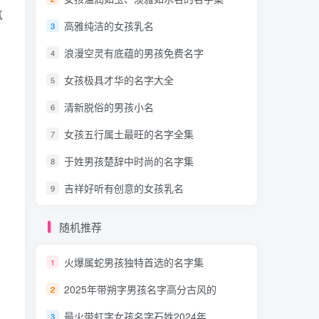
气
高雅纯洁的女孩乳名
3
浪漫空灵有底蕴的男孩免费名字
4
、
女孩极具才华的名字大全
5
清新脱俗的男孩小名
6
女孩五行属土最旺的名字全集
7
于姓男孩楚辞中时尚的名字集
8
吉祥好听有创意的女孩乳名
9
随机推荐
火爆属蛇男孩独特首选的名字集
1
2025年带朔字男孩名字高分古风的
2
最火带虹字女孩名字石姓2024年
3