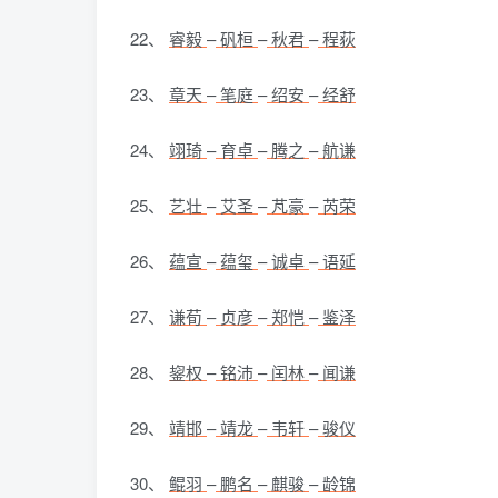
22、
睿毅
–
矾桓
–
秋君
–
程荻
23、
章天
–
笔庭
–
绍安
–
经舒
24、
翊琦
–
育卓
–
腾之
–
航谦
25、
艺壮
–
艾圣
–
芃豪
–
芮荣
26、
蕴宣
–
蕴玺
–
诚卓
–
语延
27、
谦荀
–
贞彦
–
郑恺
–
鉴泽
28、
鋆权
–
铭沛
–
闰林
–
闻谦
29、
靖邯
–
靖龙
–
韦轩
–
骏仪
30、
鲲羽
–
鹏名
–
麒骏
–
龄锦