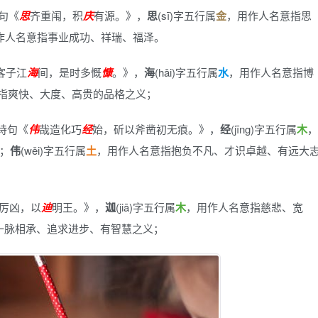
句《
思
齐重闱，积
庆
有源。》
，
思
(sī)字五行属
金
，用作人名意指思
作人名意指事业成功、祥瑞、福泽。
客子江
海
间，是时多慨
慷
。》
，
海
(hǎi)字五行属
水
，用作人名意指博
指爽快、大度、高贵的品格之义；
的诗句《
伟
哉造化巧
经
始，斫以斧凿初无痕。》
，
经
(jīng)字五行属
木
，
；
伟
(wěi)字五行属
土
，用作人名意指抱负不凡、才识卓越、有远大
厉凶，以
迪
明王。》
，
迦
(jiā)字五行属
木
，用作人名意指慈悲、宽
一脉相承、追求进步、有智慧之义；