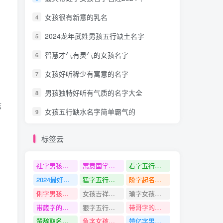
女孩很有新意的乳名
4
2024龙年武姓男孩五行缺土名字
5
智慧才气有灵气的女孩名字
6
女孩好听稀少有寓意的名字
7
男孩独特好听有气质的名字大全
8
志
女孩五行缺水名字简单霸气的
9
标签云
社字男孩名字大全
寓意国学底蕴的男孩名字
看字五行是什么
2024最好听的女孩名字
猛字五行是什么
阶字起名寓意
俐字男孩名字推荐
女孩吉祥吉利的名字
瑜字女孩名字大全
带箴字的名字
狠字五行是什么
带哥字的名字
楚辞取名霸气一点的女孩名字
鱼字女孩名字大全
带亿字男孩名字