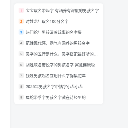
宝宝取名带烜字 有涵养有深度的男孩名字
1
时姓龙年取名100分名字
2
热门蛇年男孩清冷疏离的名字集
3
范姓现代感、霸气有涵养的男孩名字
4
吴字的五行是什么，吴字搭配最好听的男孩名字巨顺口
5
胡姓取名带悦字的男孩名字 寓意健康聪明特洋气
6
钱姓男孩起名宜用什么字锦集蛇年
7
2025年男孩名字带镐字小龙小龙
8
属蛇带孚字男孩名字藏在诗经里的
9