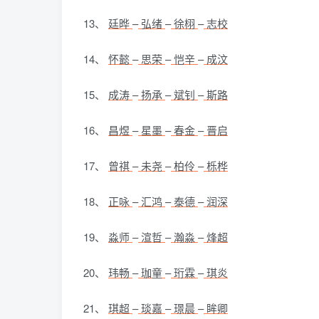
13、
廷晔
–
弘绪
–
徐栩
–
志校
14、
怀懿
–
思荣
–
恺辛
–
成汶
15、
成涛
–
扬承
–
斌钊
–
斯路
16、
昌煜
–
星墨
–
春金
–
晋启
17、
曾祺
–
未尧
–
柏伶
–
栎桦
18、
正咏
–
汇鸿
–
泰德
–
润深
19、
淼师
–
渲哲
–
瀚淼
–
烽超
20、
玮畅
–
珈童
–
珩霖
–
琪炎
21、
琪超
–
琰嘉
–
璟晨
–
眸卿