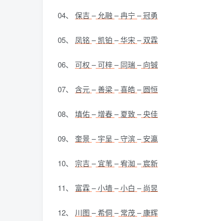
04、
保吉
–
允融
–
冉宁
–
冠勇
05、
凤铭
–
凯铂
–
华宋
–
双霖
06、
可权
–
可梓
–
同瑞
–
向铖
07、
含元
–
善梁
–
喜皓
–
圆恒
08、
填佑
–
增春
–
夏致
–
央佳
09、
奎景
–
宇呈
–
守滨
–
安瀛
10、
宗吉
–
宜苇
–
宥洳
–
宸新
11、
富霖
–
小墙
–
小白
–
尚昱
12、
川图
–
希侗
–
常茂
–
康辉