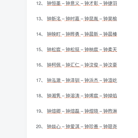
12、
钟恒墨
–
钟意义
–
钟才彰
–
钟捷羽
13、
钟新洺
–
钟时嘉
–
钟昆胤
–
钟昊榆
14、
钟映町
–
钟晔勇
–
钟晨新
–
钟晨榛
15、
钟松宸
–
钟松挺
–
钟枘宸
–
钟柔天
16、
钟柯佩
–
钟汇仁
–
钟汶俊
–
钟汶豪
17、
钟泓澈
–
钟泽钏
–
钟浜杰
–
钟渲屹
18、
钟湘隽
–
钟溶涛
–
钟烯宸
–
钟焯焰
19、
钟煊卿
–
钟煊磊
–
钟煜晓
–
钟煦淋
20、
钟燚心
–
钟爱淇
–
钟珍善
–
钟琨尧