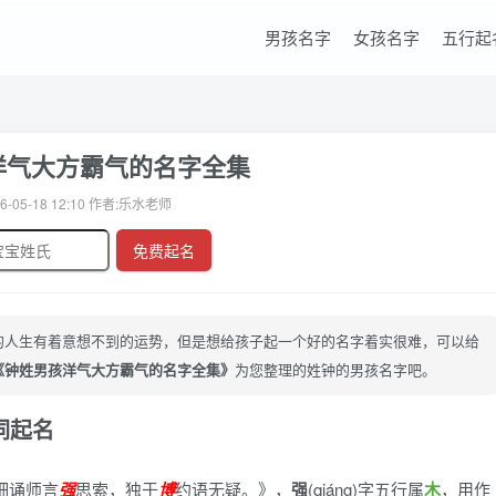
男孩名字
女孩名字
五行起
洋气大方霸气的名字全集
6-05-18 12:10 作者:乐水老师
免费起名
的人生有着意想不到的运势，但是想给孩子起一个好的名字着实很难，可以给
《钟姓男孩洋气大方霸气的名字全集》
为您整理的姓钟的男孩名字吧。
词起名
细诵师言
强
思索，独于
博
约语无疑。》
，
强
(qiáng)字五行属
木
，用作