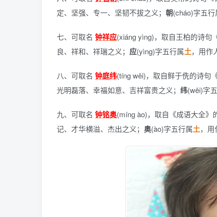
定、坚强、专一、坚韧不拔之义；
朝
(cháo)字五
七、可取名
钟祥应
(xiáng yìng)，
取自王柏的诗句
良、祥和、祥瑞之义；
应
(yìng)字五行属
土
，用作
八、可取名
钟庭纬
(tíng wěi)，
取自鲜于侁的诗句
光明磊落、幸福如意、吉祥富贵之义；
纬
(wěi)
九、可取名
钟铭奥
(míng ào)，
取自《成语大全》
记、才华横溢、杰出之义；
奥
(ào)字五行属
土
，用