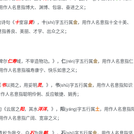
用作人名意指博大、渊博、包容、奋进之义；
的诗句《
十
室容
贤
》
，
十
(shí)字五行属
金
，用作人名意指十全十美、
意指善良、美丽、才学、出众之义；
俾尔
仁寿
域，不宰造物功。》
，
仁
(rén)字五行属
金
，用作人名意指仁
用作人名意指福寿康宁、快乐如意之义；
《
书
以揭之，用妥明
灵
。》
，
书
(shū)字五行属
金
，用作人名意指知识
用作人名意指聪明伶俐、反应敏捷、娟秀；
句《云居之
阳
，其水
洋
洋
。》
，
阳
(yáng)字五行属
土
，用作人名意指
用作人名意指广阔、宽容之义；
青松为我夕，白
石
为我
朝
。》
，
石
(shí)字五行属
金
，用作人名意指坚