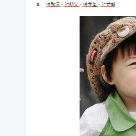
30、
钟鹏潇
–
钟麟安
–
钟龙玺
–
钟龙麒