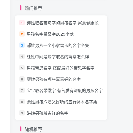
热门推荐
谭姓取名带与字的男孩名字 寓意健康聪明免费
1
男孩名字带桑字2025小龙
2
郝姓男孩一个小家碧玉的名字全集
3
杜姓中间是崤字取名的寓意怎么样
4
男孩带思名字 搭配最好的带思字名字
5
廖姓男孩有哪些寓意好的名字
6
宝宝取名带徽字 有气质有深度的男孩名字
7
余姓男孩冷漠又好听的五行补木名字集
8
洪姓男孩最吉祥的名字
9
随机推荐