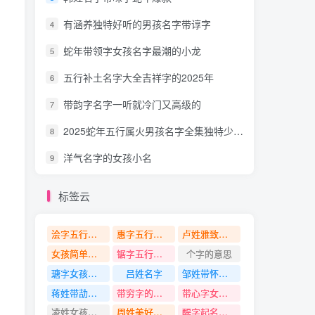
有涵养独特好听的男孩名字带谆字
4
蛇年带领字女孩名字最潮的小龙
5
五行补土名字大全吉祥字的2025年
6
带韵字名字一听就冷门又高级的
7
2025蛇年五行属火男孩名字全集独特少见的
8
洋气名字的女孩小名
9
标签云
浍字五行是什么
惠字五行是什么
卢姓雅致好听有哪些的名字
女孩简单大方洋气有灵气的名字
锯字五行是什么
个字的意思
瑭字女孩名字大全
吕姓名字
邹姓带怀字名字
蒋姓带劼字名字
带穷字的名字
带心字女孩名字
凌姓女孩名字
周姓美好寓意的名字
醍字起名寓意