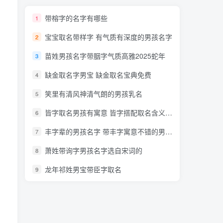
带榕字的名字有哪些
1
宝宝取名带样字 有气质有深度的男孩名字
2
苗姓男孩名字带胭字气质高雅2025蛇年
3
缺金取名字男宝 缺金取名宝典免费
4
笑里有清风神清气朗的男孩乳名
5
皆字取名男孩有寓意 皆字搭配取名含义最好的名字十分大气
6
丰字辈的男孩名字 带丰字寓意不错的男孩名字十分大气
7
萧姓带询字男孩名字选自宋词的
8
龙年祁姓男宝带臣字取名
9