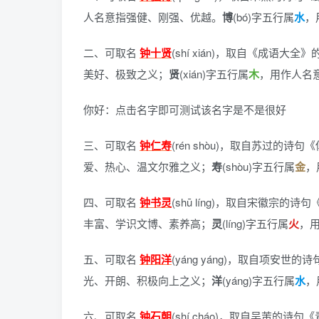
人名意指强健、刚强、优越。
博
(bó)字五行属
水
，
二、可取名
钟十贤
(shí xián)，
取自《成语大全》
美好、极致之义；
贤
(xián)字五行属
木
，用作人名
你好：点击名字即可测试该名字是不是很好
三、可取名
钟仁寿
(rén shòu)，
取自苏过的诗句《
爱、热心、温文尔雅之义；
寿
(shòu)字五行属
金
，
四、可取名
钟书灵
(shū líng)，
取自宋徽宗的诗句
丰富、学识文博、素养高；
灵
(líng)字五行属
火
，
五、可取名
钟阳洋
(yáng yáng)，
取自项安世的诗
光、开朗、积极向上之义；
洋
(yáng)字五行属
水
，
六、可取名
钟石朝
(shí cháo)，
取自吴芾的诗句《