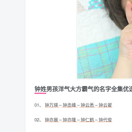
钟姓男孩洋气大方霸气的名字全集优
01、
钟万瑛
–
钟丞峰
–
钟云悉
–
钟云翟
02、
钟亦展
–
钟亦隆
–
钟仁鹤
–
钟代俊