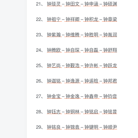
21、
钟琰灵
–
钟田文
–
钟申涵
–
钟硕渊
22、
钟祖宁
–
钟祥卿
–
钟积龙
–
钟章梁
23、
钟紫瀚
–
钟维腾
–
钟胜明
–
钟胤润
24、
钟腾欧
–
钟自琛
–
钟自磊
–
钟舒翔
25、
钟艺尚
–
钟觐浩
–
钟许彬
–
钟跃龙
26、
钟迦铭
–
钟逸源
–
钟遥晗
–
钟邦君
27、
钟金宝
–
钟金逸
–
钟鑫帝
–
钟钧音
28、
钟钰志
–
钟铜林
–
钟铭启
–
钟铭昔
29、
钟铭良
–
钟锦翕
–
钟键明
–
钟顺尹