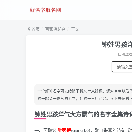
首页
百家姓起名
正文
钟姓男孩
日期:202
一个好的名字可以给孩子将来带来好运，还对宝宝以后
孩子起关于霸气的名字，让孩子气质凸显。接下来请看
钟姓男孩洋气大方霸气的名字全集诗
一、可取名
钟强博
(qiáng bó)，
取自朱熹的诗句《