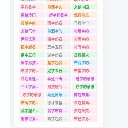
章姓名字大全的名字
带翡字女孩名字
女孩中国最尊贵的名字
男孩冷门独特稀少的名字
娇字起名字
倪姓带炅字名字
带量字的名字
瑕字起名寓意
马姓单个字的名字
女孩气宇轩昂的名字
带洒字的名字
带壕字的名字
尹姓优秀的名字
涵字起名寓意
带窿字的名字
榄字起名寓意
蔗字五行是什么
带写字的名字
纲字五行是什么
逆字起名寓意
岳姓要求好听好记的名字
唐字男孩名字大全
超字起名寓意
带弱字的名字
带决字的名字
妃字五行是什么
带霎字的名字
许姓象征平安的名字
季姓一听就稀世罕见的名字
畦字的意思
三个字高贵的男孩名字
男孩硬气形象的名字
疗字的意思
跤字的意思
马姓寓意彰显文化的名字
陈姓带渐字名字
带吭字的名字
德才兼备有底蕴的女孩名字
朱姓有涵养100分的名字
讥字起名寓意
名字带有澄字的
贾姓唯美有气质的名字
男孩可爱高分的名字
眙字起名寓意
带己字男孩名字