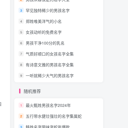
罕见独特稀少的男孩名字
3
郑姓唯美洋气的小名
4
女孩动听的免费名字
5
男孩干净100分的乳名
6
气质好顺口的女孩名字全集
7
有诗意文雅的男孩名字全集
8
一听就稀少大气的男孩名字
9
随机推荐
阳
最火甄姓男孩名字2024年
1
五行带水健壮强壮的名字集属蛇
2
韩姓名字带味字蛇年爆款
3