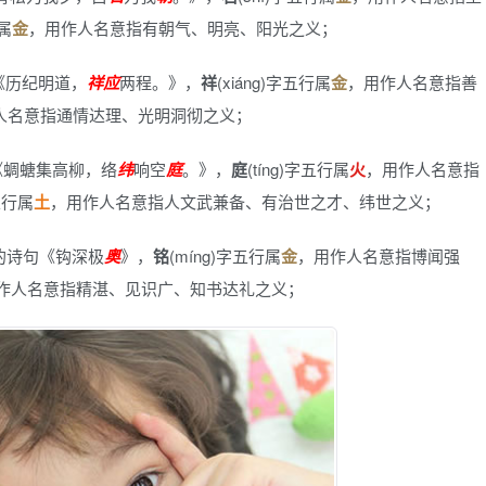
行属
金
，用作人名意指有朝气、明亮、阳光之义；
《历纪明道，
祥应
两程。》
，
祥
(xiáng)字五行属
金
，用作人名意指善
人名意指通情达理、光明洞彻之义；
《蜩螗集高柳，络
纬
响空
庭
。》
，
庭
(tíng)字五行属
火
，用作人名意指
字五行属
土
，用作人名意指人文武兼备、有治世之才、纬世之义；
的诗句《钩深极
奥
》
，
铭
(míng)字五行属
金
，用作人名意指博闻强
作人名意指精湛、见识广、知书达礼之义；