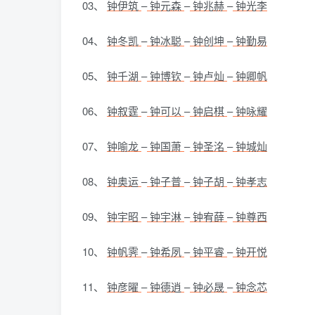
03、
钟伊筑
–
钟元森
–
钟兆赫
–
钟光李
04、
钟冬凯
–
钟冰聪
–
钟创坤
–
钟勤易
05、
钟千湖
–
钟博钦
–
钟卢灿
–
钟卿帆
06、
钟叙霆
–
钟可以
–
钟启棋
–
钟咏耀
07、
钟喻龙
–
钟国萧
–
钟圣洺
–
钟城灿
08、
钟奥运
–
钟子普
–
钟子胡
–
钟孝志
09、
钟宇昭
–
钟宇淋
–
钟宥薛
–
钟尊西
10、
钟帆霁
–
钟希夙
–
钟平睿
–
钟开悦
11、
钟彦曜
–
钟德逍
–
钟必晟
–
钟念芯