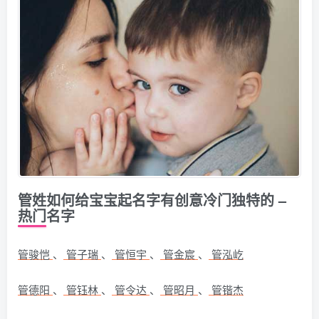
管姓如何给宝宝起名字有创意冷门独特的 –
热门名字
管骏恺
、
管子瑞
、
管恒宇
、
管金宸
、
管泓屹
管德阳
、
管钰林
、
管令达
、
管昭月
、
管锴杰