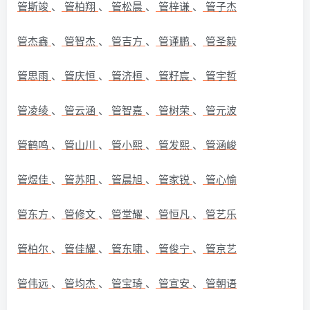
管斯竣
、
管柏翔
、
管松晨
、
管梓谦
、
管子杰
管杰鑫
、
管智杰
、
管吉方
、
管谨鹏
、
管圣毅
管思雨
、
管庆恒
、
管济桓
、
管籽宸
、
管宇哲
管凌绫
、
管云涵
、
管智嘉
、
管树荣
、
管元波
管鹤鸣
、
管山川
、
管小熙
、
管发熙
、
管涵峻
管煜佳
、
管苏阳
、
管晨旭
、
管家锐
、
管心愉
管东方
、
管修文
、
管堂耀
、
管恒凡
、
管艺乐
管柏尔
、
管佳耀
、
管东啸
、
管俊宁
、
管京艺
管伟远
、
管均杰
、
管宝琦
、
管宣安
、
管朝语