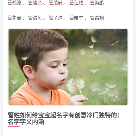
管翰潼
、
管骏泽
、
管荣轩
、
管佳耀
、
管海鹏
管隽吉
、
管清风
、
管子洋
、
管皓宁
、
管寓桐
管姓如何给宝宝起名字有创意冷门独特的：
名字字义内涵