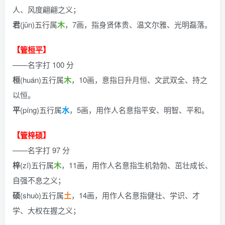
人、风度翩翩之义；
君
(jūn)五行属
木
，7画，指身贤体贵、温文尔雅、光明磊落。
【
管桓平
】
——名字打 100 分
桓
(huán)五行属
木
，10画，意指日升月恒、文武双全、持之
以恒。
平
(píng)五行属
水
，5画，用作人名意指平安、明智、平和。
【
管梓硕
】
——名字打 97 分
梓
(zǐ)五行属
木
，11画，用作人名意指生机勃勃、茁壮成长、
自强不息之义；
硕
(shuò)五行属
土
，14画，用作人名意指健壮、学识、才
学、大权在握之义；