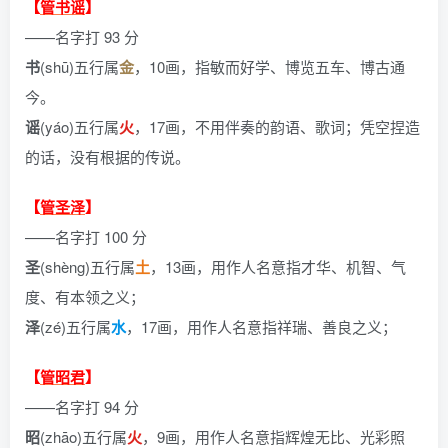
【
管书谣
】
——名字打 93 分
书
(shū)五行属
金
，10画，指敏而好学、博览五车、博古通
今。
谣
(yáo)五行属
火
，17画，不用伴奏的韵语、歌词；凭空捏造
的话，没有根据的传说。
【
管圣泽
】
——名字打 100 分
圣
(shèng)五行属
土
，13画，用作人名意指才华、机智、气
度、有本领之义；
泽
(zé)五行属
水
，17画，用作人名意指祥瑞、善良之义；
【
管昭君
】
——名字打 94 分
昭
(zhāo)五行属
火
，9画，用作人名意指辉煌无比、光彩照