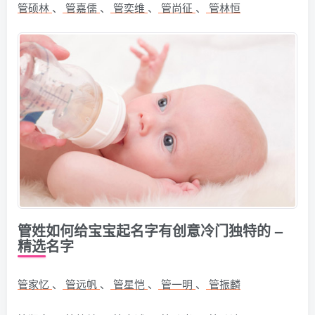
管硕林
、
管嘉儒
、
管奕维
、
管尚征
、
管林恒
管姓如何给宝宝起名字有创意冷门独特的 –
精选名字
管家忆
、
管远帆
、
管星恺
、
管一明
、
管振麟