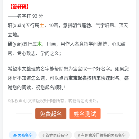
【
管轩研
】
——名字打 93 分
轩
(xuān)五行属
土
，10画，意指朝气蓬勃、气宇轩昂、顶天
立地。
研
(yán)五行属
木
，11画，用作人名意指学问渊博、心思缜
密、专心致志、学问之义；
希望本文整理的名字能帮助您为宝宝取一个好名字。如果您
还是不知道怎么选，可以点击
宝宝起名
按钮来快速起名。感
谢您的阅读，祝您起名顺利！
©
版权声明:文章版权归作者所有，转载请注明出处。
免费起名
姓名测试
男孩名字
# 管姓男孩名字
# 有创意冷门独特的男孩名字