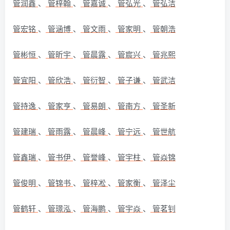
管润鑫
、
管梓翰
、
管嘉诚
、
管弘光
、
管弘洁
管宏铭
、
管涵博
、
管文雨
、
管家明
、
管朝浩
管彬恒
、
管昕宇
、
管晨露
、
管宸兴
、
管兆熙
管宜阳
、
管欣浩
、
管衍智
、
管子谦
、
管武洁
管持逸
、
管家亨
、
管易朗
、
管南方
、
管圣新
管建瑞
、
管雨露
、
管晨峰
、
管宁远
、
管世航
管鑫瑞
、
管书伊
、
管誉峰
、
管宇柱
、
管焱锦
管俊明
、
管锦书
、
管梓凇
、
管家衡
、
管泽尘
管鹤轩
、
管璟泓
、
管海鹏
、
管宇焱
、
管茗钊