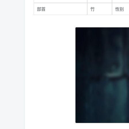
部首
竹
性别