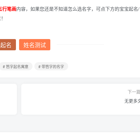
五行笔画
内容，如果您还是不知道怎么选名字，可点下方的宝宝起名/
意！
费起名
姓名测试
# 笆字起名寓意
# 带笆字的名字
下一
无更多