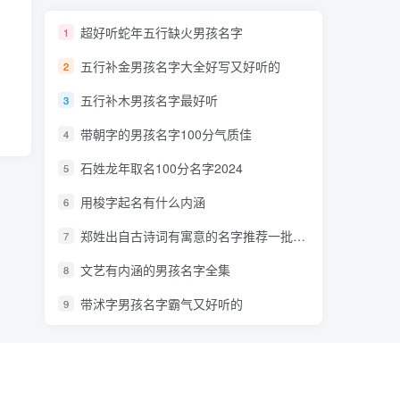
超好听蛇年五行缺火男孩名字
1
五行补金男孩名字大全好写又好听的
2
五行补木男孩名字最好听
3
带朝字的男孩名字100分气质佳
4
石姓龙年取名100分名字2024
5
用梭字起名有什么内涵
6
郑姓出自古诗词有寓意的名字推荐一批好听的
7
文艺有内涵的男孩名字全集
8
带沭字男孩名字霸气又好听的
9