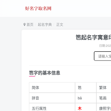
首页
起名字典
正文
笆起名字寓意印
日期:202
笆字的基本信息
简体
笆
繁体
拼音
bā
笔画
五行属性
木
康熙字