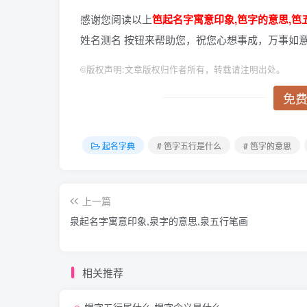
感谢您阅读以上
笆起名字寓意印象,笆字的意思,笆
姓名测名 按钮来帮助您，祝您心想事成，万事如
©
版权声明:文章版权归作者所有，转载请注明出处。
免
起名字典
# 笆字五行是什么
# 笆字的意思
上一篇
泉起名字寓意印象,泉字的意思,泉五行笔画
相关推荐