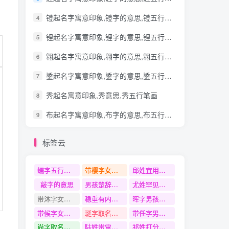
镫起名字寓意印象,镫字的意思,镫五行笔画
4
锂起名字寓意印象,锂字的意思,锂五行笔画
5
翱起名字寓意印象,翱字的意思,翱五行笔画
6
鋈起名字寓意印象,鋈字的意思,鋈五行笔画
7
秀起名寓意印象,秀意思,秀五行笔画
8
布起名字寓意印象,布字的意思,布五行笔画
9
标签云
蠕字五行是什么
带樱字女孩名字
邱姓宜用的名字
敲字的意思
男孩楚辞中音律优美的名字
尤姓罕见独特好听的名字
带沐字女孩名字
稳重有内涵的男孩名字
晖字男孩名字大全
带候字女孩名字
珽字取名的含义是什么
带任字男孩名字
尚字取名的意思和含义
陆姓带雷字名字
祁姓打分高的名字