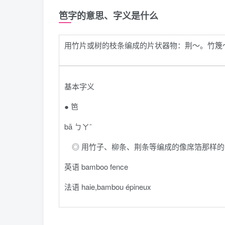
笆字的意思、字义是什么
用竹片或树的枝条编成的片状器物：荆～。竹篾
基本字义
● 笆
bā ㄅㄚˉ
◎ 用竹子、柳条、荆条等编成的像席箔那样的
英语 bamboo fence
法语 haie,bambou épineux