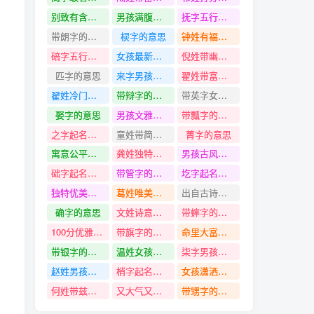
别致有含义的男孩名字
男孩满腹经纶有哪些的名字
抚字五行是什么
带朗字的名字
棂字的意思
钟姓有福气吉利的名字
碚字五行是什么
女孩最新满分的名字
倪姓带幽字名字
匹字的意思
来字男孩名字推荐
翟姓带富字名字
翟姓冷门又高级有诗意的名字
带辩字的名字
带英字女孩名字
娶字的意思
男孩文雅有诗意的名字
带瓢字的名字
之字起名寓意
童姓带简字名字
菁字的意思
寓意公平公正的男孩名字
龚姓独特寓意好的名字
男孩古风素雅的名字
础字起名寓意
带管字的名字
圪字起名寓意
独特优美有涵养的男孩名字
葛姓唯美动听的名字
出自古诗词好的女孩名字
确字的意思
文姓诗意淡雅100分的名字
带蟀字的名字
100分优雅的男孩名字
带旗字的名字
命里大富大贵的女孩名字
带银字的名字
温姓女孩名字
柒字男孩名字大全
赵姓男孩名字
梢字起名寓意
女孩潇洒飘逸古风的名字
何姓带兹字名字
又大气又有福气的女孩名字
带甥字的名字