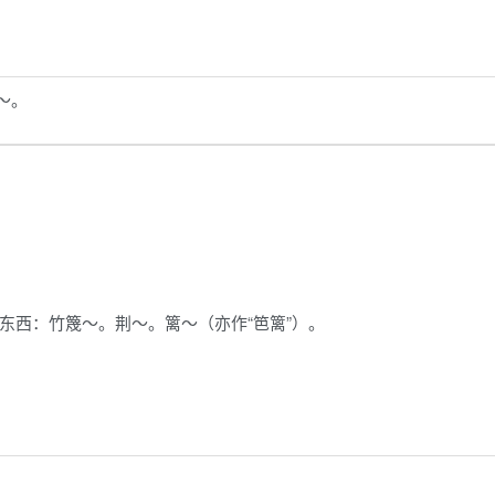
～。
东西：竹篾～。荆～。篱～（亦作“笆篱”）。