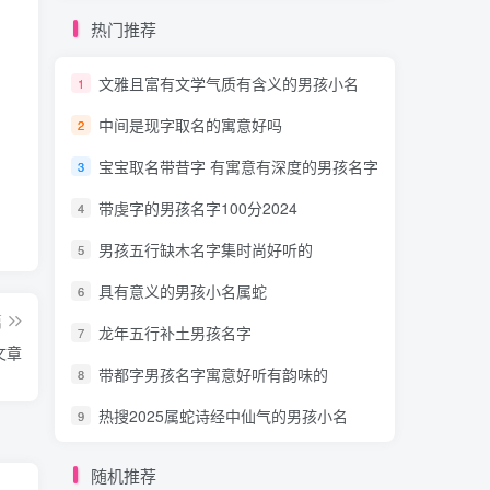
热门推荐
文雅且富有文学气质有含义的男孩小名
1
中间是现字取名的寓意好吗
2
宝宝取名带昔字 有寓意有深度的男孩名字
3
带虔字的男孩名字100分2024
4
男孩五行缺木名字集时尚好听的
5
具有意义的男孩小名属蛇
6
篇
龙年五行补土男孩名字
7
文章
带都字男孩名字寓意好听有韵味的
8
热搜2025属蛇诗经中仙气的男孩小名
9
随机推荐