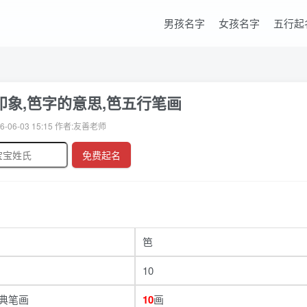
男孩名字
女孩名字
五行起
象,笆字的意思,笆五行笔画
6-06-03 15:15 作者:友善老师
免费起名
笆
10
典笔画
10
画