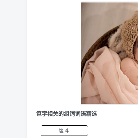
笆字相关的组词词语精选
笆斗