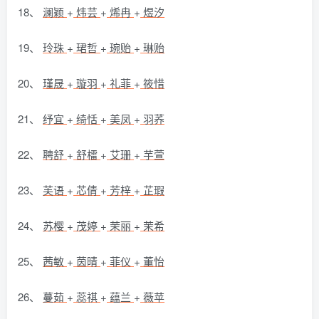
18、
澜颖
+
炜芸
+
烯冉
+
煜汐
19、
玲珠
+
珺哲
+
琬贻
+
琳贻
20、
瑾晟
+
璇羽
+
礼菲
+
筱惜
21、
纾宜
+
绮恬
+
美凤
+
羽荞
22、
聘舒
+
舒檑
+
艾珊
+
芋萱
23、
芙语
+
芯倩
+
芳梓
+
芷瑕
24、
苏樱
+
茂婷
+
茉丽
+
茉希
25、
茜敏
+
茵晴
+
菲仪
+
董怡
26、
蔓茹
+
蕊祺
+
蕴兰
+
薇苹