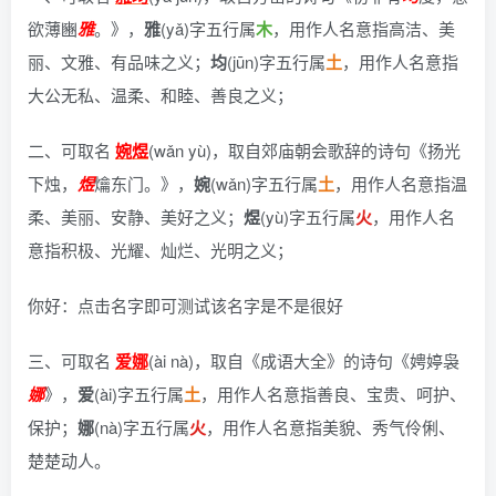
欲薄豳
雅
。》
，
雅
(yǎ)字五行属
木
，用作人名意指高洁、美
丽、文雅、有品味之义；
均
(jūn)字五行属
土
，用作人名意指
大公无私、温柔、和睦、善良之义；
二、可取名
婉煜
(wǎn yù)，
取自郊庙朝会歌辞的诗句《扬光
下烛，
煜
爚东门。》
，
婉
(wǎn)字五行属
土
，用作人名意指温
柔、美丽、安静、美好之义；
煜
(yù)字五行属
火
，用作人名
意指积极、光耀、灿烂、光明之义；
你好：点击名字即可测试该名字是不是很好
三、可取名
爱娜
(ài nà)，
取自《成语大全》的诗句《娉婷袅
娜
》
，
爱
(ài)字五行属
土
，用作人名意指善良、宝贵、呵护、
保护；
娜
(nà)字五行属
火
，用作人名意指美貌、秀气伶俐、
楚楚动人。