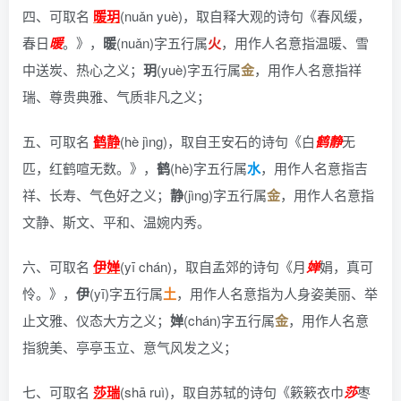
四、可取名
暖玥
(nuǎn yuè)，
取自释大观的诗句《春风缓，
春日
暖
。》
，
暖
(nuǎn)字五行属
火
，用作人名意指温暖、雪
中送炭、热心之义；
玥
(yuè)字五行属
金
，用作人名意指祥
瑞、尊贵典雅、气质非凡之义；
五、可取名
鹤静
(hè jìng)，
取自王安石的诗句《白
鹤静
无
匹，红鹤喧无数。》
，
鹤
(hè)字五行属
水
，用作人名意指吉
祥、长寿、气色好之义；
静
(jìng)字五行属
金
，用作人名意指
文静、斯文、平和、温婉内秀。
六、可取名
伊婵
(yī chán)，
取自孟郊的诗句《月
婵
娟，真可
怜。》
，
伊
(yī)字五行属
土
，用作人名意指为人身姿美丽、举
止文雅、仪态大方之义；
婵
(chán)字五行属
金
，用作人名意
指貌美、亭亭玉立、意气风发之义；
七、可取名
莎瑞
(shā ruì)，
取自苏轼的诗句《簌簌衣巾
莎
枣