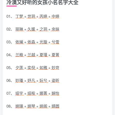
冷漠又好听的女孩小名名字大全
01、
丁梦
+
世玥
+
丙婷
+
中婷
02、
丽琳
+
久媛
+
之玥
+
余妹
03、
依斓
+
依森
+
光璇
+
兮雪
04、
兰粮
+
兰越
+
夏瑾
+
夏箐
05、
夕莲
+
奕倪
+
如雅
+
妙岢
06、
妙璠
+
妤凡
+
妧兮
+
姿昕
07、
娅宇
+
娅桉
+
娜菁
+
娴怡
08、
婉珊
+
婉琴
+
婉阁
+
婧圆