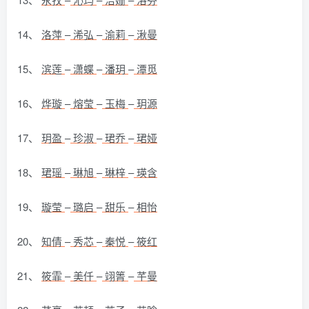
14、
洛萍
–
浠弘
–
渝莉
–
湫曼
15、
滨莲
–
潇蝶
–
潘玥
–
潭觅
16、
烨璇
–
熔莹
–
玉梅
–
玥源
17、
玥盈
–
珍淑
–
珺乔
–
珺娅
18、
珺瑶
–
琳旭
–
琳梓
–
瑛含
19、
璇莹
–
璐启
–
甜乐
–
相怡
20、
知倩
–
秀芯
–
秦悦
–
筱红
21、
筱霏
–
美仟
–
翊箐
–
芊曼