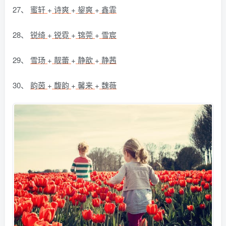
27、
蜜轩
+
诗爽
+
鋆爽
+
鑫霏
28、
锐绮
+
锐霓
+
锦莞
+
雪宸
29、
雪玚
+
靓蕾
+
静歆
+
静茜
30、
韵茵
+
馥韵
+
馨来
+
魏薇