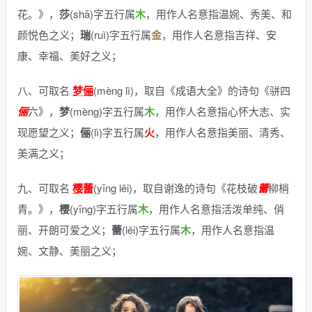
花。》
，
莎
(shā)字五行属
木
，用作人名意指温婉、秀美、和
颜悦色之义；
瑞
(ruì)字五行属
金
，用作人名意指吉祥、安
康、幸福、美好之义；
八、可取名
梦俪
(mèng lì)，
取自《成语大全》的诗句《骈四
俪
六》
，
梦
(mèng)字五行属
木
，用作人名意指心怀大志、实
现愿望之义；
俪
(lì)字五行属
火
，用作人名意指美丽、清秀、
美满之义；
九、可取名
樱蕾
(yīng lěi)，
取自谢逸的诗句《花枝破
蕾
柳梢
青。》
，
樱
(yīng)字五行属
木
，用作人名意指活泼单纯、俏
丽、开朗可爱之义；
蕾
(lěi)字五行属
木
，用作人名意指温
婉、文静、美丽之义；