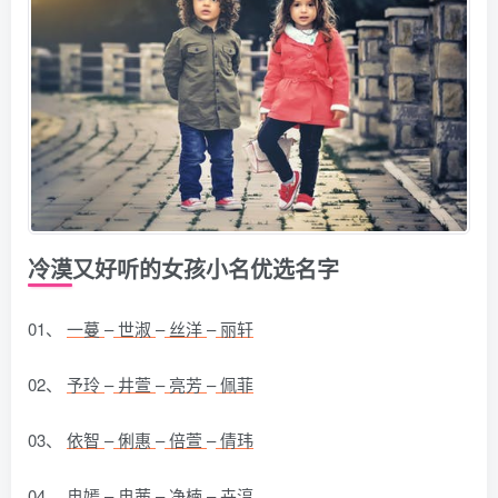
冷漠又好听的女孩小名优选名字
01、
一蔓
–
世淑
–
丝洋
–
丽轩
02、
予玲
–
井萱
–
亮芳
–
佩菲
03、
依智
–
俐惠
–
倍萱
–
倩玮
04、
冉嫣
–
冉茜
–
净楠
–
卉淳