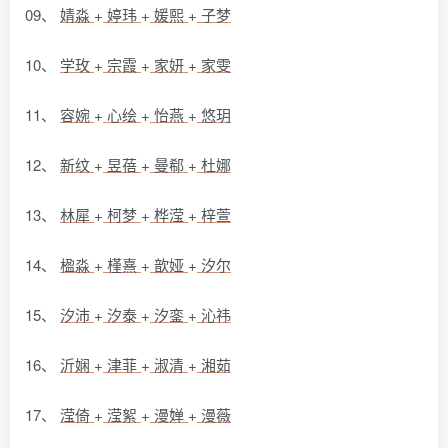
09、
婧淼
+
婷玮
+
媛熙
+
子梦
10、
学玫
+
宗霞
+
家妍
+
家雯
11、
容婉
+
心绘
+
怡燕
+
悠玥
12、
新纹
+
昱蓓
+
曼郗
+
杜娜
13、
林犀
+
柯梦
+
桦滢
+
梓萱
14、
楹淼
+
槿熹
+
歆娅
+
汐尔
15、
汐沛
+
汐泰
+
汐銮
+
沁祎
16、
沂娴
+
津菲
+
淑清
+
湘茹
17、
滢倚
+
滢絮
+
漫婵
+
漫薇