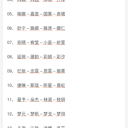
05、
喻娜
–
嘉荟
–
国箐
–
奇珺
06、
妙宁
–
姝卿
–
姝贤
–
娜仁
07、
宛晴
–
宥莹
–
小苗
–
屹萱
08、
延琬
–
建韵
–
彩嫣
–
彩汐
09、
忆依
–
念霏
–
恩霏
–
振菁
10、
捷琳
–
斯瑄
–
昕曼
–
晋虹
11、
曼予
–
朵杰
–
林淑
–
枝钥
12、
梦元
–
梦帆
–
梦戈
–
梦翎
13、
永孜
–
沁玙
–
洁姗
–
洛芬