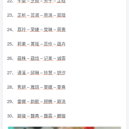
22、
芊豪
–
芝颉
–
芳子
–
芷晗
23、
芷析
–
芸淑
–
苑涓
–
茹瑄
24、
荔玲
–
荣婕
–
荥琳
–
荷惠
25、
莉果
–
菁瑶
–
蕊伶
–
蕴卉
26、
蕴株
–
蕴焓
–
记美
–
诚霏
27、
谨溪
–
邱琳
–
铃慧
–
铠汐
28、
隽妍
–
雅琼
–
雯娥
–
雯熹
29、
雷娜
–
韵懿
–
顾腾
–
颖洮
30、
颖骏
–
馥苒
–
馥霖
–
麟璇