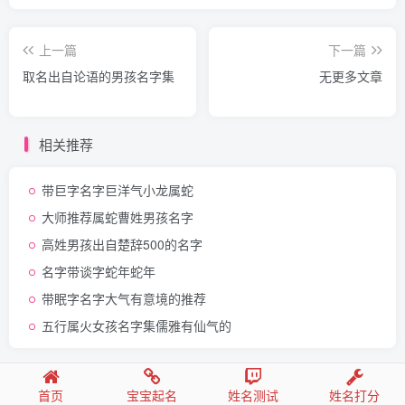
上一篇
下一篇
取名出自论语的男孩名字集
无更多文章
相关推荐
带巨字名字巨洋气小龙属蛇
大师推荐属蛇曹姓男孩名字
高姓男孩出自楚辞500的名字
名字带谈字蛇年蛇年
带眠字名字大气有意境的推荐
五行属火女孩名字集儒雅有仙气的
Copyright © 2028 ·
好名字取名网
·
鲁ICP备2022007123号
首页
宝宝起名
姓名测试
姓名打分