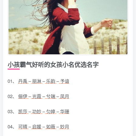
小孩霸气好听的女孩小名优选名字
01、
丹禹
–
丽淋
–
乐韵
–
予谙
02、
俪伊
–
光霞
–
兮瑞
–
凤月
03、
凯莎
–
功妙
–
匀婷
–
华珊
04、
可晴
–
启媛
–
如薇
–
妙月