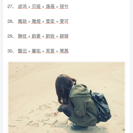
27、
谚鸿
+
贝娅
+
逸蓓
+
锐兮
28、
雅勋
+
雅煜
+
雪奕
+
雯可
29、
静炆
+
韵菱
+
韵铨
+
颖锜
30、
馥汨
+
馨佑
+
鸾萱
+
鹭茜