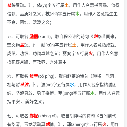
枝
映屋疏。》
，
依
(yī)字五行属
土
，用作人名意指可靠、值得
信赖、品质好之义；
枝
(zhī)字五行属
木
，用作人名意指生生
不息、团结、活泼之义；
五、可取名
勋丽
(xūn lì)，
取自程公许的诗句《
勋
华昔同来，
奎文绚
丽
藻。》
，
勋
(xūn)字五行属
土
，用作人名意指成就、
成绩、功绩、功勋卓越之义；
丽
(lì)字五行属
火
，用作人名意
指花容月貌、有教养、秀外慧中。
六、可取名
波苹
(bō píng)，
取自赵蕃的诗句《聊将一卮酒，
相与酹
苹
波
。》
，
波
(bō)字五行属
水
，用作人名意指精诚团
结、坚毅勇敢、勇于拼博。
苹
(píng)字五行属
木
，用作人名意
指平安 、美好之义；
七、可取名
郑妮
(zhèng nī)，
取自胡仲弓的诗句《曾闻前代
有华清，玉龙活动真
妮
惊。》
，
郑
(zhèng)字五行属
火
，用作