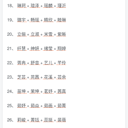
18、
琳珂
+
瑄泽
+
瑶麟
+
瑾沂
19、
璐宇
+
畅瑶
+
睛欣
+
睦琳
20、
立俪
+
立淑
+
米雪
+
紫晰
21、
纤慧
+
绅妍
+
绪莹
+
翔婷
22、
胥冉
+
舒音
+
艺儿
+
芊伶
23、
芝芸
+
芫茜
+
花溪
+
芸余
24、
苗坤
+
茉坤
+
茗妤
+
茜真
25、
茹妤
+
茹焱
+
茹画
+
茹菁
26、
莉峻
+
菁钰
+
蕊挺
+
裴蓓