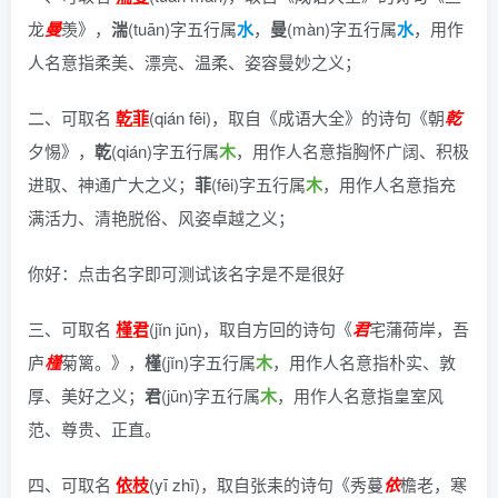
龙
曼
羡》
，
湍
(tuān)字五行属
水
，
曼
(màn)字五行属
水
，用作
人名意指柔美、漂亮、温柔、姿容曼妙之义；
二、可取名
乾菲
(qián fēi)，
取自《成语大全》的诗句《朝
乾
夕惕》
，
乾
(qián)字五行属
木
，用作人名意指胸怀广阔、积极
进取、神通广大之义；
菲
(fēi)字五行属
木
，用作人名意指充
满活力、清艳脱俗、风姿卓越之义；
你好：点击名字即可测试该名字是不是很好
三、可取名
槿君
(jǐn jūn)，
取自方回的诗句《
君
宅蒲荷岸，吾
庐
槿
菊篱。》
，
槿
(jǐn)字五行属
木
，用作人名意指朴实、敦
厚、美好之义；
君
(jūn)字五行属
木
，用作人名意指皇室风
范、尊贵、正直。
四、可取名
依枝
(yī zhī)，
取自张耒的诗句《秀蔓
依
檐老，寒