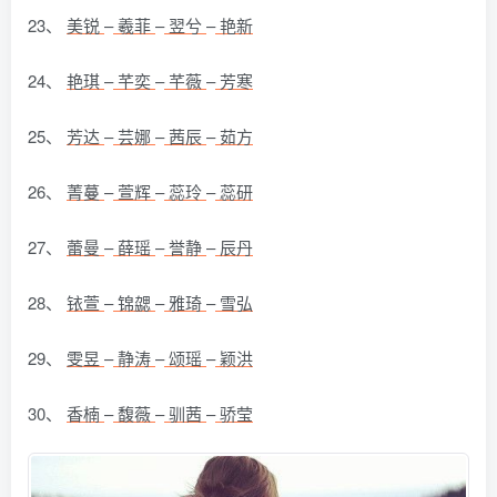
23、
美锐
–
羲菲
–
翌兮
–
艳新
24、
艳琪
–
芊奕
–
芊薇
–
芳寒
25、
芳达
–
芸娜
–
茜辰
–
茹方
26、
菁蔓
–
萱辉
–
蕊玲
–
蕊研
27、
蕾曼
–
薛瑶
–
誉静
–
辰丹
28、
铱萱
–
锦勰
–
雅琦
–
雪弘
29、
雯昱
–
静涛
–
颂瑶
–
颖洪
30、
香楠
–
馥薇
–
驯茜
–
骄莹