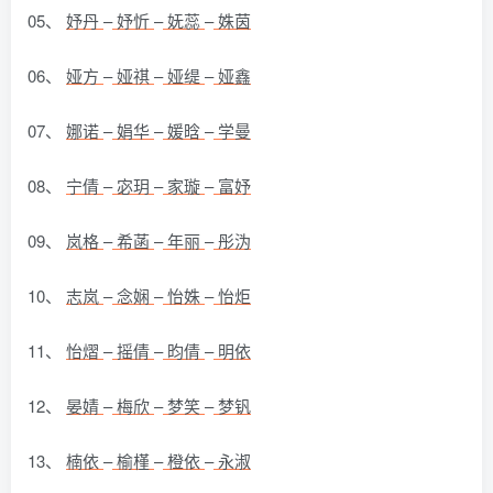
05、
妤丹
–
妤忻
–
妩蕊
–
姝茵
06、
娅方
–
娅祺
–
娅缇
–
娅鑫
07、
娜诺
–
娟华
–
媛晗
–
学曼
08、
宁倩
–
宓玥
–
家璇
–
富妤
09、
岚格
–
希菡
–
年丽
–
彤沩
10、
志岚
–
念娴
–
怡姝
–
怡炬
11、
怡熠
–
摇倩
–
昀倩
–
明依
12、
晏婧
–
梅欣
–
梦笑
–
梦钒
13、
楠依
–
榆槿
–
橙依
–
永淑