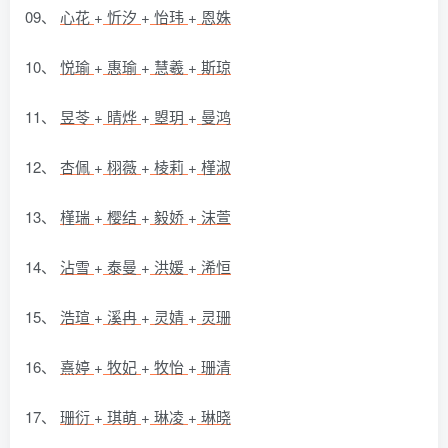
09、
心花
+
忻汐
+
怡玮
+
恩姝
10、
悦瑜
+
惠瑜
+
慧羲
+
斯琼
11、
昱苓
+
晴烨
+
曌玥
+
曼鸿
12、
杏佩
+
栩薇
+
棱莉
+
槿淑
13、
槿瑞
+
樱结
+
毅娇
+
沫萱
14、
沾雪
+
泰曼
+
洪媛
+
浠恒
15、
浩瑄
+
溪冉
+
灵婧
+
灵珊
16、
熹婷
+
牧妃
+
牧怡
+
珊清
17、
珊衍
+
琪萌
+
琳凌
+
琳晓