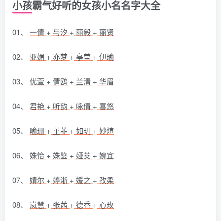
小孩霸气好听的女孩小名名字大全
01、
一倩
+
与汐
+
丽毅
+
丽贤
02、
亚媚
+
亦梦
+
亭莹
+
伊瑜
03、
优萱
+
倩鸥
+
兰清
+
华眉
04、
君艳
+
听韵
+
咏倩
+
喜悠
05、
喻珊
+
堇菲
+
如玥
+
妙煊
06、
姝怡
+
姝鉴
+
娅芠
+
婉宜
07、
婧尔
+
婷淅
+
媛之
+
孜柔
08、
岚慧
+
张茜
+
德香
+
心玫