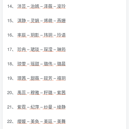
14、
沣芸
–
治嫣
–
泽薇
–
浚玲
15、
淇静
–
灵娟
–
烯萌
–
燕姗
16、
率辰
–
玥影
–
玮玥
–
玲语
17、
珍冉
–
珺琰
–
琛滢
–
琳筠
18、
琼雯
–
瑶甜
–
璐伟
–
璐晨
19、
璟茜
–
甜薇
–
砚芳
–
禧玥
20、
禹蕊
–
穆雅
–
籽璐
–
紫茜
21、
紫霓
–
纪萍
–
纱曼
–
绫静
22、
缨媛
–
美奂
–
美廷
–
美舞