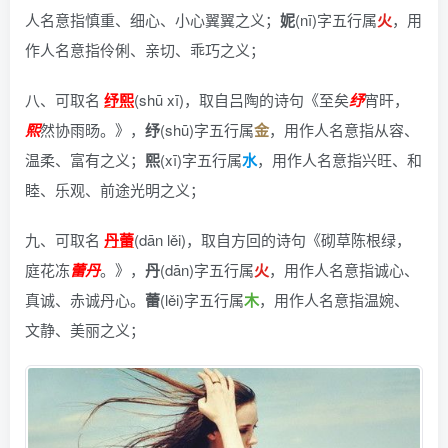
人名意指慎重、细心、小心翼翼之义；
妮
(nī)字五行属
火
，用
作人名意指伶俐、亲切、乖巧之义；
八、可取名
纾熙
(shū xī)，
取自吕陶的诗句《至矣
纾
宵旰，
熙
然协雨旸。》
，
纾
(shū)字五行属
金
，用作人名意指从容、
温柔、富有之义；
熙
(xī)字五行属
水
，用作人名意指兴旺、和
睦、乐观、前途光明之义；
九、可取名
丹蕾
(dān lěi)，
取自方回的诗句《砌草陈根绿，
庭花冻
蕾
丹
。》
，
丹
(dān)字五行属
火
，用作人名意指诚心、
真诚、赤诚丹心。
蕾
(lěi)字五行属
木
，用作人名意指温婉、
文静、美丽之义；