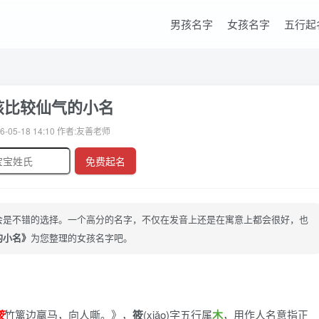
男孩名字
女孩名字
五行起
孩比较仙气的小名
6-05-18 14:10 作者:友善老师
免费起名
会是不错的选择。一个高分的名字，不仅在发音上还是在寓意上都会很好，也
的小名》
为您整理的女孩名字吧。
筱
竹篱边羸马，向人嘶。》
，
筱
(xiǎo)字五行属
木
，用作人名意指正