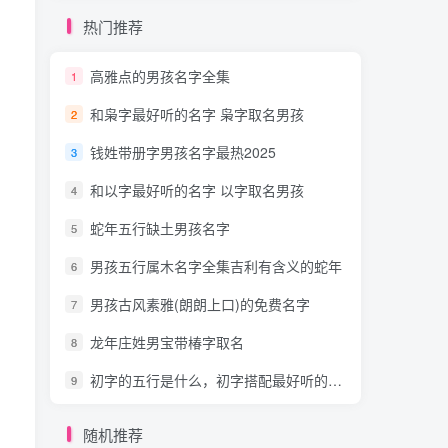
热门推荐
高雅点的男孩名字全集
1
和枭字最好听的名字 枭字取名男孩
2
钱姓带册字男孩名字最热2025
3
和以字最好听的名字 以字取名男孩
4
蛇年五行缺土男孩名字
5
男孩五行属木名字全集吉利有含义的蛇年
6
男孩古风素雅(朗朗上口)的免费名字
7
龙年庄姓男宝带椿字取名
8
初字的五行是什么，初字搭配最好听的男孩名字
9
随机推荐