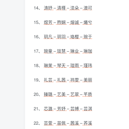
14、
涛妤
–
清槿
–
湙朵
–
澳可
15、
煜芳
–
煦娴
–
熔诚
–
爔兮
16、
玥凡
–
玥羽
–
珞樱
–
琬于
17、
琬童
–
琰慧
–
琳业
–
琳珈
18、
琳茉
–
琴天
–
瑄雨
–
瑾玮
19、
礼芸
–
礼茜
–
祎雯
–
美丽
20、
臻璐
–
艺美
–
艺翠
–
芊质
21、
芯潞
–
芳妤
–
芸搏
–
芸淇
22、
芸萱
–
苗佩
–
茜溪
–
荞溪