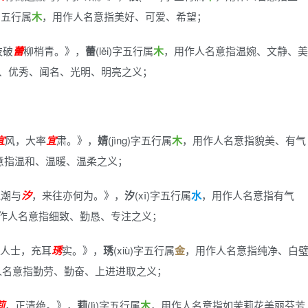
)字五行属
木
，用作人名意指美好、可爱、希望；
枝破
蕾
柳梢青。》
，
蕾
(lěi)字五行属
木
，用作人名意指温婉、文静、美
、优秀、闻名、光明、明亮之义；
宜
风，大率
宜
肃。》
，
婧
(jìng)字五行属
木
，用作人名意指貌美、有气
意指温和、温暖、温柔之义；
滟潮与
汐
，来往亦何为。》
，
汐
(xī)字五行属
水
，用作人名意指有气
作人名意指细致、勤恳、专注之义；
人士，充耳
琇
实。》
，
琇
(xiù)字五行属
金
，用作人名意指纯净、白
人名意指勤劳、勤奋、上进进取之义；
莉
，正清绝。》
，
莉
(lì)字五行属
木
，用作人名意指如茉莉花美丽芬芳