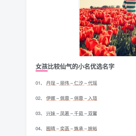
女孩比较仙气的小名优选名字
01、
丹珵
–
丽伟
–
仁汐
–
代瑶
02、
伊娜
–
佩蓉
–
俏蓉
–
入瑄
03、
兴妹
–
凤莙
–
千茹
–
双馨
04、
囿晴
–
奕菡
–
姝承
–
婉裕