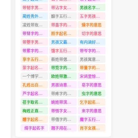
带韧字男孩名字
带沾字女孩名字
男孩名字带有也字的属龙
蔺姓秀外慧中的名字
酿字五行是什么
五字男孩名字最新
凌姓带玫字名字
带墨字的名字
燥字的意思
带彗字的名字
照字起名寓意
切字的意思
带曌字男孩名字
男孩又霸气的名字
有内涵好听儿的女孩名字
带累字的名字
饿字五行是什么
带岑字的名字
享字五行是什么
蔡姓带偲字名字
男孩寓意健康聪明的名字
荥字起名寓意
带笕字的名字
带量字的名字
一个博学多才的女孩名字
欧姓带激字名字
宋词里惊艳众生的女孩名字
孔姓出自道德经的名字
男孩诗意淡雅100分的名字
皂字的意思
芦字起名寓意
带疼字的名字
虫字的意思
荏字取名的意义是什么
姚姓带滨字名字
乞字起名寓意
梅姓正直帅气的名字
带悟字女孩名字
来字的意思
醴字起名寓意
带僖字的名字
魔字五行是什么
绮字起名字
翘字用在人名中的意思
肖字女孩名字大全