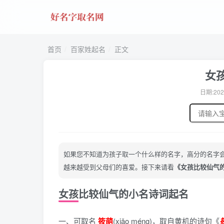
首页
百家姓起名
正文
女
日期:202
如果您不知道为孩子取一个什么样的名字，高分的名字
越来越受到父母们的喜爱。接下来请看
《女孩比较仙气
女孩比较仙气的小名诗词起名
一、可取名
筱萌
(xiǎo méng)，
取自黄机的诗句《