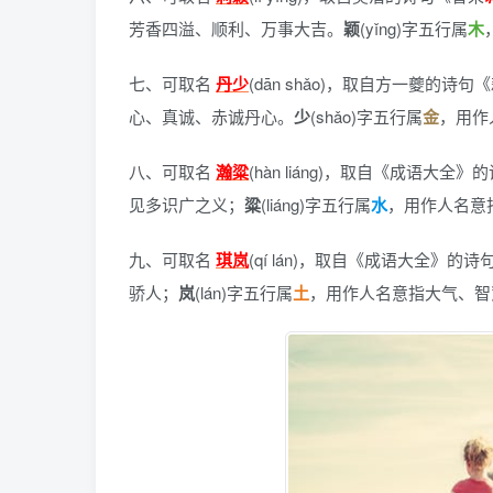
芳香四溢、顺利、万事大吉。
颖
(yǐng)字五行属
木
七、可取名
丹少
(dān shǎo)，
取自方一夔的诗句《
心、真诚、赤诚丹心。
少
(shǎo)字五行属
金
，用作
八、可取名
瀚粱
(hàn liáng)，
取自《成语大全》的
见多识广之义；
粱
(liáng)字五行属
水
，用作人名意
九、可取名
琪岚
(qí lán)，
取自《成语大全》的诗
骄人；
岚
(lán)字五行属
土
，用作人名意指大气、智