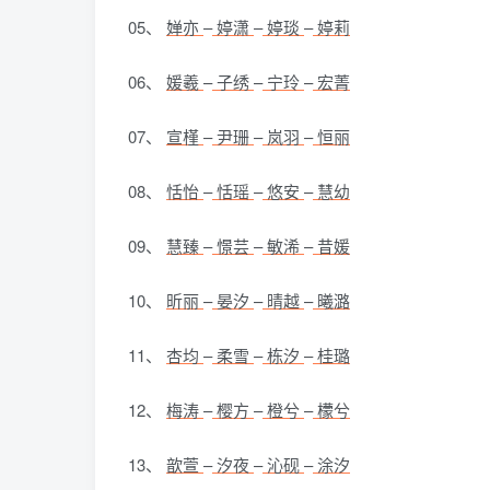
05、
婵亦
–
婷潇
–
婷琰
–
婷莉
06、
媛羲
–
子绣
–
宁玲
–
宏菁
07、
宣槿
–
尹珊
–
岚羽
–
恒丽
08、
恬怡
–
恬瑶
–
悠安
–
慧幼
09、
慧臻
–
憬芸
–
敏浠
–
昔媛
10、
昕丽
–
晏汐
–
晴越
–
曦潞
11、
杏均
–
柔雪
–
栋汐
–
桂璐
12、
梅涛
–
樱方
–
橙兮
–
檬兮
13、
歆萱
–
汐夜
–
沁砚
–
涂汐