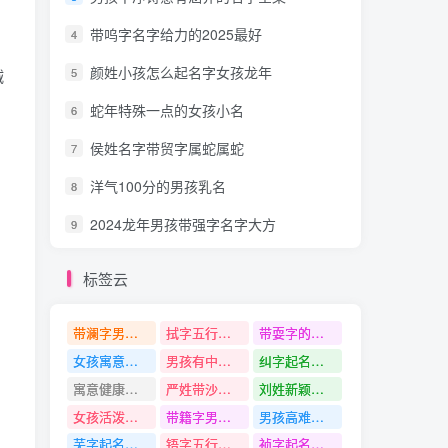
带呜字名字给力的2025最好
4
颜姓小孩怎么起名字女孩龙年
5
诚
蛇年特殊一点的女孩小名
6
侯姓名字带贸字属蛇属蛇
7
、
洋气100分的男孩乳名
8
2024龙年男孩带强字名字大方
9
标签云
带澜字男孩名字
拭字五行是什么
带耍字的名字
女孩寓意非凡的名字
男孩有中国文化的名字
纠字起名寓意
寓意健康平安100分的男孩名字
严姓带沙字名字
刘姓新颖点的名字
女孩活泼的名字
带籍字男孩名字
男孩高难有涵养的名字
芜字起名寓意
铻字五行是什么
祯字起名寓意