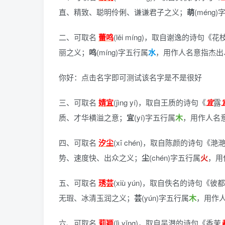
直、精致、聪明伶俐、谦谦君子之义；
萌
(méng
二、可取名
蕾鸣
(lěi míng)，
取自谢逸的诗句《花
丽之义；
鸣
(míng)字五行属
水
，用作人名意指杰出
你好：点击名字即可测试该名字是不是很好
三、可取名
婧宜
(jìng yí)，
取自王质的诗句《
宜
露
质、才华横溢之意；
宜
(yí)字五行属
木
，用作人名
四、可取名
汐尘
(xī chén)，
取自陈颜的诗句《滟
势、速度快、出众之义；
尘
(chén)字五行属
火
，用
五、可取名
琇芸
(xiù yún)，
取自佚名的诗句《彼都
无瑕、冰清玉润之义；
芸
(yún)字五行属
木
，用作
六、可取名
莉颖
(lì yǐng)，
取自吴潜的诗句《香茉