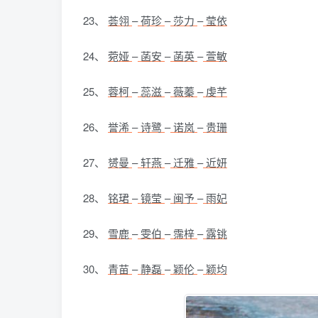
23、
荟翎
–
荷珍
–
莎力
–
莹依
24、
菀娅
–
菡安
–
菡英
–
萱敏
25、
蓉柯
–
蕊滋
–
薇蓁
–
虔芊
26、
誉浠
–
诗鹭
–
诺岚
–
贵珊
27、
赟曼
–
轩燕
–
迁雅
–
近妍
28、
铭珺
–
镜莹
–
闽予
–
雨妃
29、
雪鹿
–
雯伯
–
霈梓
–
露铫
30、
青苗
–
静磊
–
颖伦
–
颖均