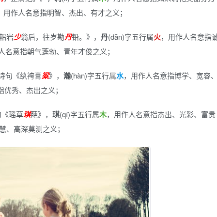
，用作人名意指明智、杰出、有才之义；
耜岩
少
翁后，往岁勘
丹
铅。》
，
丹
(dān)字五行属
火
，用作人名意指
人名意指朝气蓬勃、青年才俊之义；
诗句《纨袴膏
粱
》
，
瀚
(hàn)字五行属
水
，用作人名意指博学、宽容
指优秀、杰出之义；
句《瑶草
琪
葩》
，
琪
(qí)字五行属
木
，用作人名意指杰出、光彩、富贵
慧、高深莫测之义；