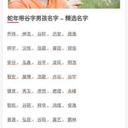
蛇年带谷字男孩名字 – 精选名字
乔炜
、
绅浩
、
谷轩
、
迅安
、
政逸
梓宇
、
沅恒
、
佳晨
、
睿喆
、
锐佳
安谷
、
泓鑫
、
谷宇
、
凌风
、
明浩
智宏
、
展博
、
浩懿
、
亦谷
、
谷宇
健贤
、
秀玉
、
彦然
、
君熠
、
永峰
智彪
、
谷硕
、
梓华
、
鸿煊
、
俊逸
晋源
、
弘昆
、
谷阳
、
嘉艺
、
鹏林