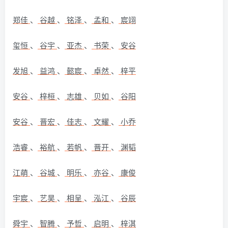
郑佳
、
谷越
、
铭泽
、
孟和
、
宸翊
玺恒
、
谷宇
、
亚杰
、
书荣
、
安谷
发旭
、
益鸿
、
懿宸
、
卓然
、
梓平
安谷
、
梓桓
、
志雄
、
贝如
、
谷阳
安谷
、
晋宏
、
佳志
、
文耀
、
小乔
浩睿
、
裕航
、
若帆
、
晋开
、
渊韬
江萌
、
谷城
、
明乐
、
亦谷
、
康俊
宇宸
、
艺昊
、
相呈
、
泓江
、
谷辰
舜宇
、
智腾
、
予哲
、
启明
、
梓淇