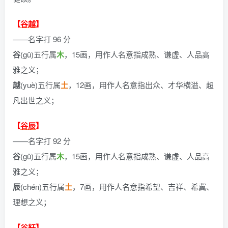
【
谷越
】
——名字打 96 分
谷
(gǔ)五行属
木
，15画，用作人名意指成熟、谦虚、人品高
雅之义；
越
(yuè)五行属
土
，12画，用作人名意指出众、才华横溢、超
凡出世之义；
【
谷辰
】
——名字打 92 分
谷
(gǔ)五行属
木
，15画，用作人名意指成熟、谦虚、人品高
雅之义；
辰
(chén)五行属
土
，7画，用作人名意指希望、吉祥、希冀、
理想之义；
【
谷轩
】