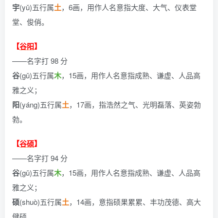
宇
(yǔ)五行属
土
，6画，用作人名意指大度、大气、仪表堂
堂、俊俏。
【
谷阳
】
——名字打 98 分
谷
(gǔ)五行属
木
，15画，用作人名意指成熟、谦虚、人品高
雅之义；
阳
(yáng)五行属
土
，17画，指浩然之气、光明磊落、英姿勃
勃。
【
谷硕
】
——名字打 94 分
谷
(gǔ)五行属
木
，15画，用作人名意指成熟、谦虚、人品高
雅之义；
硕
(shuò)五行属
土
，14画，意指硕果累累、丰功茂德、高大
健硕。