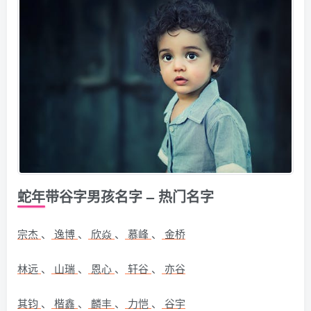
蛇年带谷字男孩名字 – 热门名字
宗杰
、
逸博
、
欣焱
、
慕峰
、
金桥
林远
、
山瑞
、
恩心
、
轩谷
、
亦谷
其钧
、
楷鑫
、
麟丰
、
力恺
、
谷宇