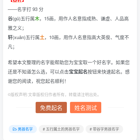
——名字打 93 分
谷
(gǔ)五行属
木
，15画，用作人名意指成熟、谦虚、人品高
雅之义；
轩
(xuān)五行属
土
，10画，用作人名意指高大英俊、气度不
凡；
希望本文整理的名字能帮助您为宝宝取一个好名字。如果您
还是不知道怎么选，可以点击
宝宝起名
按钮来快速起名。感
谢您的阅读，祝您起名顺利！
©
版权声明:文章版权归作者所有，转载请注明出处。
免费起名
姓名测试
男孩名字
# 五行属土的男孩名字
# 带谷字男孩名字