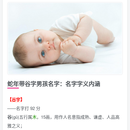
蛇年带谷字男孩名字：名字字义内涵
【
谷宇
】
——名字打 92 分
谷
(gǔ)五行属
木
，15画，用作人名意指成熟、谦虚、人品高
雅之义；