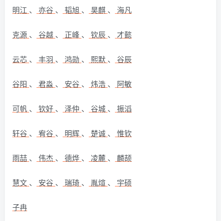
明江
、
亦谷
、
韬旭
、
昊麒
、
海凡
克源
、
谷越
、
正峰
、
钦辰
、
才懿
云芯
、
丰羽
、
鸿勋
、
熙默
、
谷辰
谷阳
、
君淼
、
安谷
、
炜浩
、
阿敏
可帆
、
钦好
、
泽仲
、
谷城
、
振滔
轩谷
、
宥谷
、
明辉
、
楚诚
、
惟钦
雨喆
、
伟杰
、
德烨
、
凌麓
、
麟颉
慧文
、
安谷
、
瑞琦
、
胤煊
、
宇硕
子冉