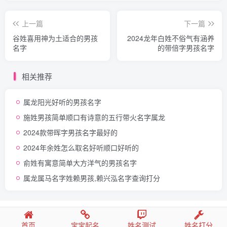
上一篇
下一篇
谷姓喜用神为土适合的男孩
2024龙年白姓不俗气有涵养
名字
的带倍字男孩名字
相关推荐
属龙阳光好听的男孩名字
施姓男孩简单顺口有诗意的五行带火名字属龙
2024款带晖字男孩名字最好的
2024年余姓怎么取名好听顺口好听的
俞姓有寓意简单大方洋气的男孩名字
属龙属马名字姓赖男孩,赖兴泓名字查询打分
赐子千金,不如教子一艺。教子一艺,不如赐子一名！Copyright
© 2028 ·
好名字取名网
· 鲁ICP备2022007123号
首页
宝宝起名
姓名测试
姓名打分