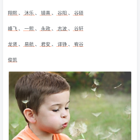
翔熙
、
沐乐
、
镜熹
、
谷阳
、
谷硕
峰飞
、
一熙
、
永政
、
志波
、
谷轩
龙贤
、
易航
、
君安
、
译铮
、
宥谷
俊凯