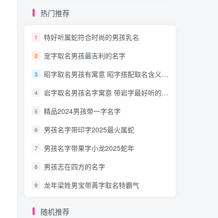
热门推荐
特好听属蛇符合时尚的男孩乳名
1
宠字取名男孩最吉利的名字
2
昭字取名男孩有寓意 昭字搭配取名含义最好的名字
3
岩字取名男孩名字寓意 带岩字最好听的男孩名字气质高雅
4
精品2024男孩带一字名字
5
男孩名字带印字2025最火属蛇
6
男孩名字带果字小龙2025蛇年
7
男孩志在四方的名字
8
龙年梁姓男宝带苒字取名特霸气
9
随机推荐