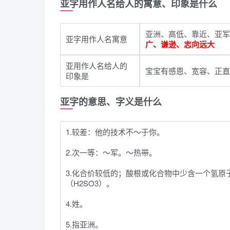
亚字用作人名给人的寓意、印象是什么
亚洲、高低、靠近、亚军
亚字用作人名寓意
广、谦逊、志向远大
亚用作人名给人的
宝宝有感恩、宽容、正直
印象是
亚字的意思、字义是什么
1.较差：他的技术不～于你。
2.次一等：～军。～热带。
3.化合价较低的；酸根或化合物中少含一个氢原
（H2SO3）。
4.姓。
5.指亚洲。