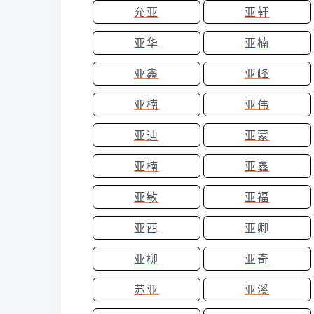
允亚
亚轩
亚华
亚楠
亚鑫
亚峰
亚楠
亚伟
亚迪
亚蒙
亚楠
亚鑫
亚敏
亚福
亚西
亚卿
亚柳
亚奇
苏亚
亚溪