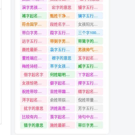
演字男孩名字大全
宕字的意思
镘字五行是什么
褚字起名寓意
甄姓干净温柔阳光的名字
镧字五行是什么
符合国学底蕴的女孩名字
段姓名字大全免费
女孩阳光魅力的名字
带白字男孩名字
葭字五行是什么
三个字100分的女孩名字
远字五行是什么
带弼字男孩名字
带鸶字的名字
聂姓最新最萌最可爱的名字
袅字五行是什么
男孩帅气集锦的名字
董姓端庄大方的名字
襟字的意思
芨字起名寓意
梅姓诗经楚辞中好听的名字
萃字女孩名字大全
臧字五行是什么
佃字起名字
何姓聪明事业有成的名字
丫字起名寓意
女孩惊艳时光的名字
僻字起名寓意
撵字五行是什么
祝姓带珍字名字
苗姓带霜字名字
缙字起名寓意
涔字起名寓意
俞姓带辰字名字
倪姓带量字名字
扰字的意思
洪姓高贵有气质的名字
芳字五行是什么
比较有内涵的男孩名字
莨字起名寓意
诗句中古风仙气的男孩名字
猎字的意思
施姓最新有底蕴的名字
带巨字男孩名字