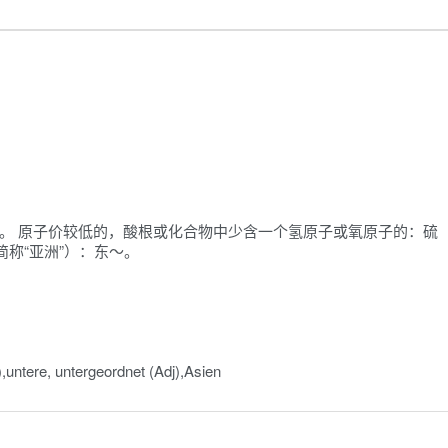
圣。 原子价较低的，酸根或化合物中少含一个氢原子或氧原子的：硫
简称“亚洲”）：东～。
untere, untergeordnet (Adj)​,Asien