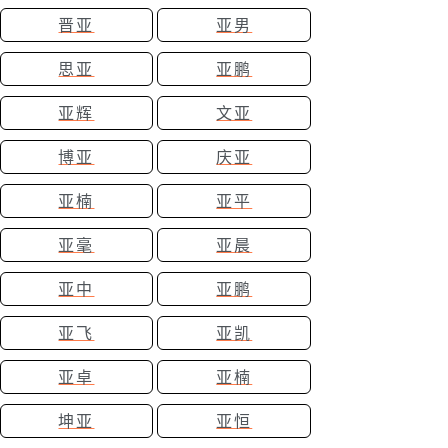
晋亚
亚男
思亚
亚鹏
亚辉
文亚
博亚
庆亚
亚楠
亚平
亚毫
亚晨
亚中
亚鹏
亚飞
亚凯
亚卓
亚楠
坤亚
亚恒