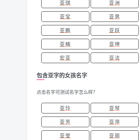
亚琪
亚洲
亚宝
亚男
亚鹏
亚跃
亚楠
亚坤
宏亚
亚洁
包含亚字的女孩名字
点击名字可测试名字怎么样？
亚玲
亚琴
亚芳
亚萍
亚莹
亚丽