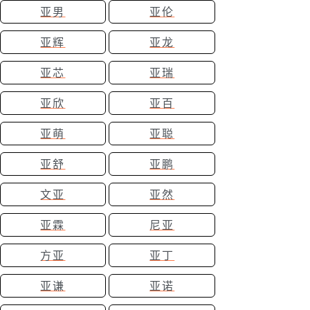
亚男
亚伦
亚辉
亚龙
亚芯
亚瑞
亚欣
亚百
亚萌
亚聪
亚舒
亚鹏
文亚
亚然
亚霖
尼亚
方亚
亚丁
亚谦
亚诺