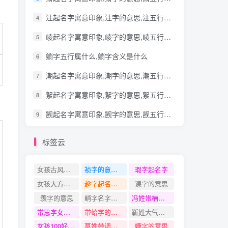
注起名字寓意印象,注字的意思,注五行笔画
4
崚起名字寓意印象,崚字的意思,崚五行笔画
5
躺字五行属什么,躺字含义是什么
6
潮起名字寓意印象,潮字的意思,潮五行笔画
7
絮起名字寓意印象,絮字的意思,絮五行笔画
8
觊起名字寓意印象,觊字的意思,觊五行笔画
9
标签云
女孩古风意境的名字
祯字的意思和含义是什么
瑕字起名字
女孩大方的名字
趁字起名寓意
课字的意思
羡字的意思
峭字名字大全
冯姓带楠字名字
带思字女孩名字
带蛤字的名字
靳姓大气文雅有灵气的名字
女孩100好听的名字
莫姓带调字名字
婕字的意思