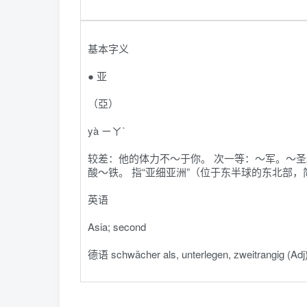
基本字义
● 亚
（亞）
yà ㄧㄚˋ
较差：他的体力不～于你。 次一等：～军。～
酸～铁。 指“亚细亚洲”（位于东半球的东北部，
英语
Asia; second
德语 schwächer als, unterlegen, zweitrangig (Adj)​,