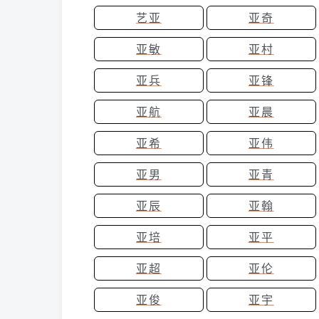
艺亚
亚奇
亚敏
亚村
亚兵
亚锋
亚航
亚晨
亚希
亚伟
亚男
亚青
亚辰
亚翰
亚培
亚平
亚超
亚伦
亚俊
亚宇