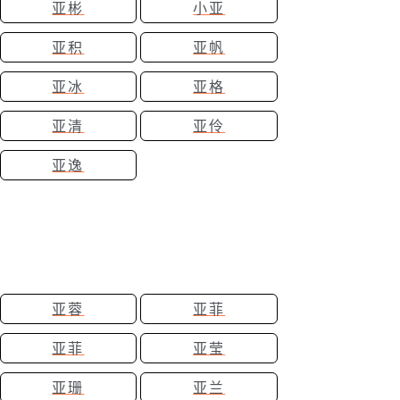
亚彬
小亚
亚积
亚帆
亚冰
亚格
亚清
亚伶
亚逸
亚蓉
亚菲
亚菲
亚莹
亚珊
亚兰