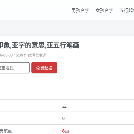
男孩名字
女孩名字
五行起
象,亚字的意思,亚五行笔画
6-06-03 15:30 作者:笃信老师
免费起名
亞
6
典笔画
8
画