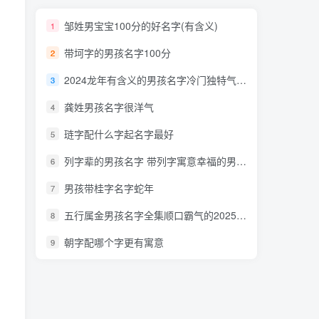
邹姓男宝宝100分的好名字(有含义)
1
带坷字的男孩名字100分
2
2024龙年有含义的男孩名字冷门独特气质佳
3
龚姓男孩名字很洋气
4
琏字配什么字起名字最好
5
列字辈的男孩名字 带列字寓意幸福的男孩名字要顺口
6
男孩带桂字名字蛇年
7
五行属金男孩名字全集顺口霸气的2025蛇年
8
朝字配哪个字更有寓意
9