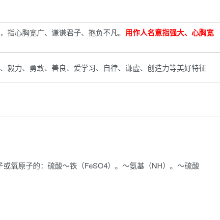
，指心胸宽广、谦谦君子、抱负不凡。
用作人名意指强大、心胸宽
、毅力、勇敢、善良、爱学习、自律、谦虚、创造力等美好特征
子或氧原子的：硫酸～铁（FeSO4）。～氨基（NH）。～硫酸