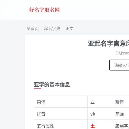
首页
起名字典
正文
亚起名字寓意印
日期:202
亚字的基本信息
简体
亚
繁体
拼音
yà
笔画
五行属性
土
康熙字