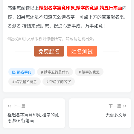
感谢您阅读以上
靖起名字寓意印象,靖字的意思,靖五行笔画
内
容，如果您还是不知道怎么选名字，可点下方的宝宝起名/姓
名测名 按钮来帮助您，祝您心想事成，万事如意！
©
版权声明:文章版权归作者所有，转载请注明出处。
免费起名
姓名测试
起名字典
# 靖字五行是什么
# 靖字的意思
# 靖字起名寓意
# 带靖字的名字
上一篇
下一篇
柽起名字寓意印象,柽字的意
无更多文章
思,柽五行笔画