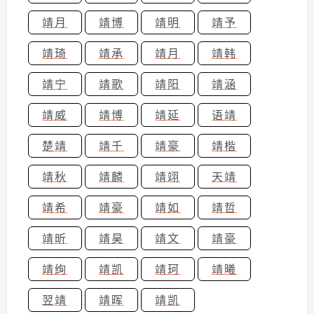
靖月
靖博
靖明
靖予
靖琦
靖承
靖月
靖韩
靖宁
靖歌
靖阳
靖涵
靖威
靖博
靖延
语靖
楚靖
靖千
靖豪
靖楷
靖秋
靖麟
靖翊
天靖
靖希
靖豪
靖如
靖哲
靖昕
靖昊
靖文
靖豪
靖绚
靖凯
靖珂
靖曦
翌靖
靖晖
靖凯