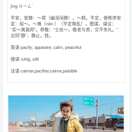
jìng ㄐㄧㄥˋ
平安，安静：～冥（幽深闲静）。～默。平定，使秩序安
定：绥～。～难（nàn ）（平定叛乱）。图谋，谋议：
“实～夷我邦”。恭敬：“士处～，敬老与贵，交不失礼。”
古同“静”，静止。姓。
英语 pacify; appease; calm, peaceful
德语 ruhig, still
法语 calmer,pacifier,calme,paisible