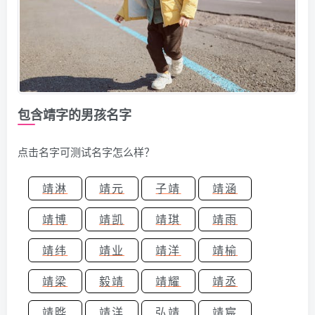
包含靖字的男孩名字
点击名字可测试名字怎么样？
靖淋
靖元
子靖
靖涵
靖博
靖凯
靖琪
靖雨
靖纬
靖业
靖洋
靖榆
靖梁
毅靖
靖耀
靖丞
靖晔
靖洋
弘靖
靖宸