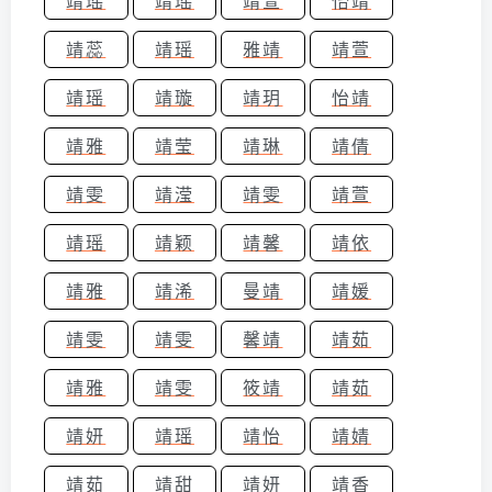
靖瑶
靖瑶
靖萱
怡靖
靖蕊
靖瑶
雅靖
靖萱
靖瑶
靖璇
靖玥
怡靖
靖雅
靖莹
靖琳
靖倩
靖雯
靖滢
靖雯
靖萱
靖瑶
靖颖
靖馨
靖依
靖雅
靖浠
曼靖
靖媛
靖雯
靖雯
馨靖
靖茹
靖雅
靖雯
筱靖
靖茹
靖妍
靖瑶
靖怡
靖婧
靖茹
靖甜
靖妍
靖香