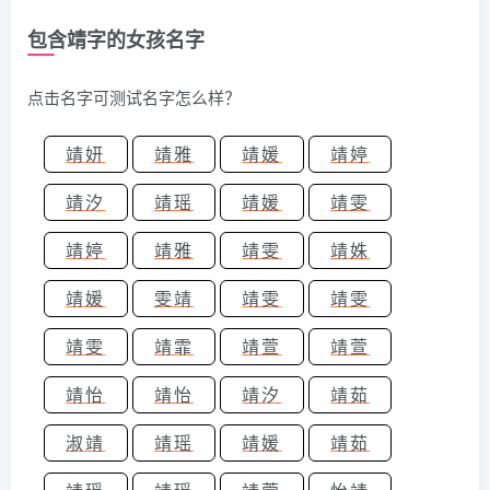
包含靖字的女孩名字
点击名字可测试名字怎么样？
靖妍
靖雅
靖媛
靖婷
靖汐
靖瑶
靖媛
靖雯
靖婷
靖雅
靖雯
靖姝
靖媛
雯靖
靖雯
靖雯
靖雯
靖霏
靖萱
靖萱
靖怡
靖怡
靖汐
靖茹
淑靖
靖瑶
靖媛
靖茹