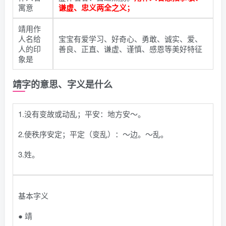
寓意
谦虚、忠义两全之义；
靖用作
人名给
宝宝有爱学习、好奇心、勇敢、诚实、爱、
人的印
善良、正直、谦虚、谨慎、感恩等美好特征
象是
靖字的意思、字义是什么
1.没有变故或动乱；平安：地方安～。
2.使秩序安定；平定（变乱）：～边。～乱。
3.姓。
基本字义
● 靖