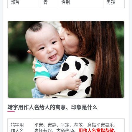
部首
青
性别
男孩
靖字用作人名给人的寓意、印象是什么
靖字用
平安、安静、平定、恭敬，意指平安喜乐、
作人名
虚怀若谷、古道热肠。
用作人名意指恭敬、