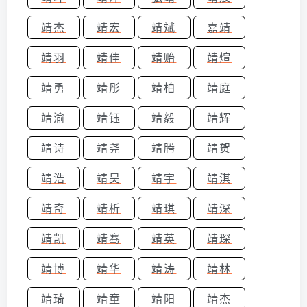
靖杰
靖宏
靖斌
嘉靖
靖羽
靖佳
靖贻
靖煊
靖勇
靖彤
靖柏
靖庭
靖渝
靖钰
靖毅
靖辉
靖诗
靖尧
靖腾
靖贺
靖浩
靖昊
靖宇
靖淇
靖奇
靖析
靖琪
靖深
靖凯
靖骞
靖英
靖琛
靖博
靖华
靖涛
靖林
靖琦
靖童
靖阳
靖杰