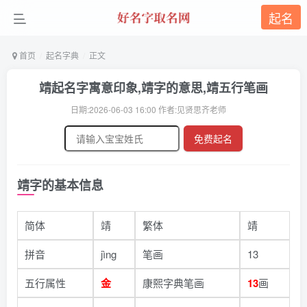
起名
首页
起名字典
正文
靖起名字寓意印象,靖字的意思,靖五行笔画
日期:2026-06-03 16:00 作者:见贤思齐老师
免费起名
靖字的基本信息
简体
靖
繁体
靖
拼音
jìng
笔画
13
五行属性
金
康熙字典笔画
13
画