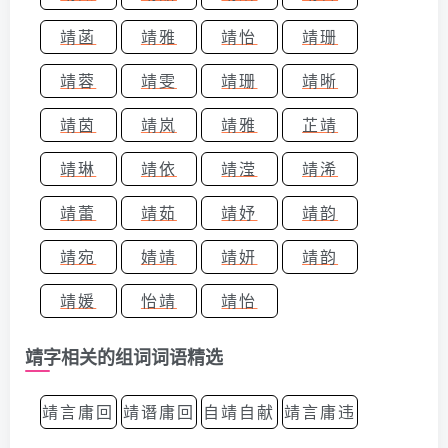
靖菡
靖雅
靖怡
靖珊
靖蓉
靖雯
靖珊
靖晰
靖茵
靖岚
靖雅
芷靖
靖琳
靖依
靖滢
靖浠
靖蕾
靖茹
靖妤
靖韵
靖宛
婧靖
靖妍
靖韵
靖媛
怡靖
靖怡
靖字相关的组词词语精选
靖言庸回
靖谮庸回
自靖自献
靖言庸违